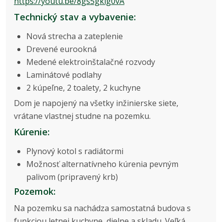
https://youtu.be/8gs5gkig0vA
Technický stav a vybavenie:
Nová strecha a zateplenie
Drevené eurookná
Medené elektroinštalačné rozvody
Laminátové podlahy
2 kúpeľne, 2 toalety, 2 kuchyne
Dom je napojený na všetky inžinierske siete,
vrátane vlastnej studne na pozemku.
Kúrenie:
Plynový kotol s radiátormi
Možnosť alternatívneho kúrenia pevným
palivom (pripravený krb)
Pozemok:
Na pozemku sa nachádza samostatná budova s
funkciou letnej kuchyne, dielne a skladu. Veľká