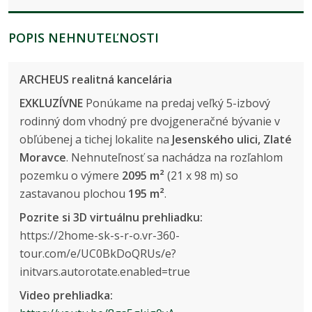
POPIS NEHNUTEĽNOSTI
ARCHEUS realitná kancelária
EXKLUZÍVNE
Ponúkame na predaj veľký 5-izbový
rodinný dom vhodný pre dvojgeneračné bývanie v
obľúbenej a tichej lokalite na
Jesenského ulici, Zlaté
Moravce
. Nehnuteľnosť sa nachádza na rozľahlom
pozemku o výmere
2095 m²
(21 x 98 m) so
zastavanou plochou
195 m²
.
Pozrite si 3D virtuálnu prehliadku:
https://2home-sk-s-r-o.vr-360-
tour.com/e/UC0BkDoQRUs/e?
initvars.autorotate.enabled=true
Video prehliadka: