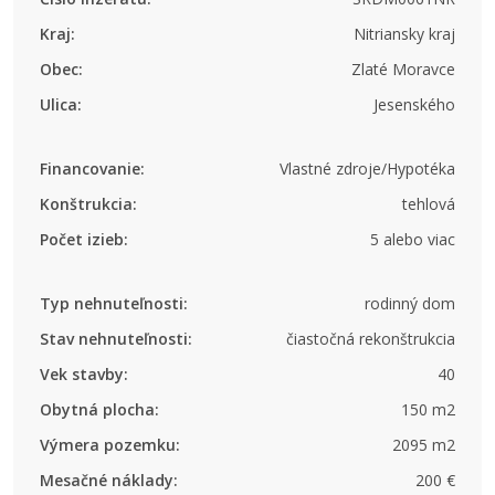
Kraj:
Nitriansky kraj
Obec:
Zlaté Moravce
Ulica:
Jesenského
Financovanie:
Vlastné zdroje/Hypotéka
Konštrukcia:
tehlová
Počet izieb:
5 alebo viac
Typ nehnuteľnosti:
rodinný dom
Stav nehnuteľnosti:
čiastočná rekonštrukcia
Vek stavby:
40
Obytná plocha:
150 m2
Výmera pozemku:
2095 m2
Mesačné náklady:
200 €