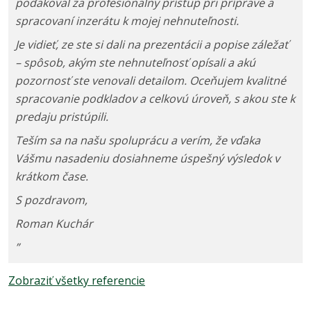
poďakoval za profesionalny prístup pri príprave a
spracovaní inzerátu k mojej nehnuteľnosti.
​Je vidieť, ze ste si dali na prezentácii a popise záležať
– spôsob, akým ste nehnuteľnosť opísali a akú
pozornosť ste venovali detailom. Oceňujem kvalitné
spracovanie podkladov a celkovú úroveň, s akou ste k
predaju pristúpili.
​Teším sa na našu spoluprácu a verím, že vďaka
Vášmu nasadeniu dosiahneme úspešný výsledok v
krátkom čase.
​S pozdravom,
​Roman Kuchár
”
Zobraziť všetky referencie