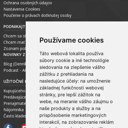
Ochrana osobných údajov
Nastavenia Cookies
P
oučenie o právach dotknutej osoby
PODNIKAJTE S ARCHEUS-OM
Chcem sa stať realitným odborníkom
Používame cookies
Chcem mať vlastnú kanceláriu
Zoznam pobočiek
Táto webová lokalita používa
NOVINKY Z MÉDIÍ
súbory cookie a iné technológie
Blog (Denník N a Trend) – R. Štalmach
sledovania na zlepšenie vášho
Podcast - Ako začínal ARCHEUS - R. Štalmach / CEO
zážitku z prehliadania na
nasledujúce účely:
na umožnenie
UŽITOČNÉ RADY PRE
základnej funkčnosti webovej
Kupujúceho
stránky
,
pre lepší zážitok na
Predávajúceho
webe
,
na meranie vášho záujmu o
Prenajimateľa
naše produkty a služby a na
Nájomníka
prispôsobenie marketingových
Často kladené otázky FAQ
interakcií
,
na zobrazovanie reklám