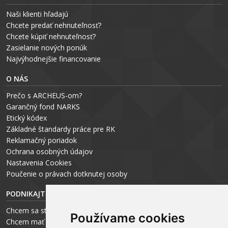
Naši klienti hľadajú
Chcete predať nehnuteľnosť?
Chcete kúpiť nehnuteľnosť?
Zasielanie nových ponúk
Najvýhodnejšie financovanie
O NÁS
Prečo s ARCHEUS-om?
Garančný fond NARKS
Etický kódex
Základné štandardy práce pre RK
Reklamačný poriadok
Ochrana osobných údajov
Nastavenia Cookies
P
oučenie o právach dotknutej osoby
PODNIKAJTE S ARCHEUS-OM
Chcem sa stať realitným odborníkom
Používame cookies
Chcem mať vlastnú kanceláriu