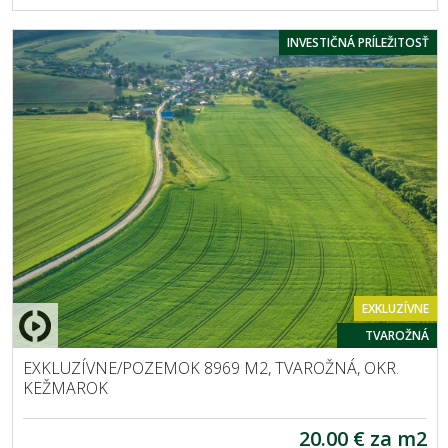
INVESTIČNÁ PRÍLEŽITOSŤ
EXKLUZÍVNE
TVAROŽNÁ
EXKLUZÍVNE/POZEMOK 8969 M2, TVAROŽNÁ, OKR.
KEŽMAROK
20.00 € za m2