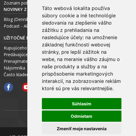
Zoznam pobočiek
Táto webová lokalita používa
NOVINKY Z MÉDIÍ
súbory cookie a iné technológie
Blog (Denník N a Trend) – R. Štalmach
sledovania na zlepšenie vášho
Podcast - Ako začínal ARCHEUS - R. Štalmach / CEO
zážitku z prehliadania na
nasledujúce účely:
na umožnenie
UŽITOČNÉ RADY PRE
základnej funkčnosti webovej
Kupujúceho
stránky
,
pre lepší zážitok na
Predávajúceho
webe
,
na meranie vášho záujmu o
Prenajimateľa
naše produkty a služby a na
Nájomníka
prispôsobenie marketingových
Často kladené otázky FAQ
interakcií
,
na zobrazovanie reklám
ktoré sú pre vás relevantnejšie
.
Súhlasím
Odmietam
ARCHEUS NET
Zmeniť moje nastavenia