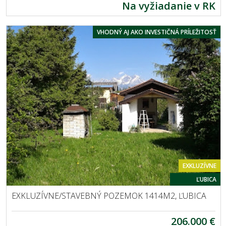
Na vyžiadanie v RK
VHODNÝ AJ AKO INVESTIČNÁ PRÍLEŽITOSŤ
EXKLUZÍVNE
ĽUBICA
EXKLUZÍVNE/STAVEBNÝ POZEMOK 1414M2, ĽUBICA
206.000 €