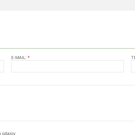
E-MAIL:
*
T
h údajov