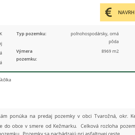
NAVRH
K
Typ pozemku:
poľnohospodársky, orná
pôda
aj
Výmera
8969 m2
á
pozemku:
á
Škôlka
ám ponúka na predaj pozemky v obci Tvarožná, okr. Ke
zde do obce v smere od Kežmarku. Celková rozloha poze
od pozemku. Pozemky sa nachádzajú pri asfaltovej ceste.