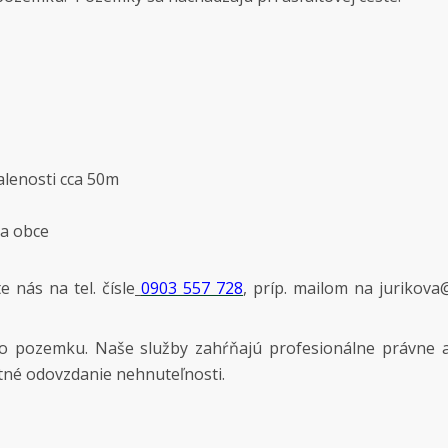
ialenosti cca 50m
ia obce
 nás na tel. čísle
0903 557 728
, príp. mailom na jurikova
o pozemku. Naše služby zahŕňajú profesionálne právne 
tné odovzdanie nehnuteľnosti.