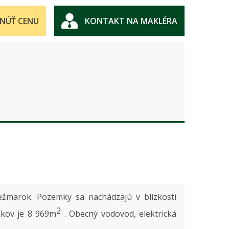
NÚŤ CENU
KONTAKT NA MAKLÉRA
žmarok. Pozemky sa nachádzajú v blízkosti
2
mkov je 8 969m
. Obecný vodovod, elektrická