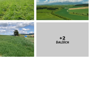
+2
ĎALŠÍCH