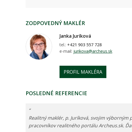
ZODPOVEDNÝ MAKLÉR
Janka Juríková
tel.:
+421 903 557 728
e-mail:
jurikova@archeus.sk
PROFIL MAKLÉRA
POSLEDNÉ REFERENCIE
“
Realitný maklér, p. Juríková, svojim výborným
pracovníkov realitného portálu Archeus.sk. Ďa