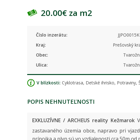
20.00€ za m2
Číslo inzerátu:
JJPO0015K
Kraj:
Prešovský kr
Obec:
Tvarožn
Ulica:
Tvarožn
V blízkosti:
Cyklotrasa, Detské ihrisko, Potraviny, 
POPIS NEHNUTEĽNOSTI
EXKLUZÍVNE / ARCHEUS reality Kežmarok
V
zastavaného územia obce, napravo pri vja
prípojka a plyn sú vo vzdialenosti cca 50m 