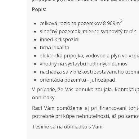
Popis:
2
celková rozloha pozemkov 8 969m
slnečný pozemok, mierne svahovitý terén
ihneď k dispozícii
tichá lokalita
elektrická prípojka, vodovod a plyn vo vzd
vhodný na výstavbu rodinných domov
nachádza sa v blízkosti zastavaného územ
orientácia pozemku - juhozápad
V prípade, že Vás ponuka zaujala, kontaktujte
obhliadky.
Radi Vám pomôžeme aj pri financovaní toht
potrebné pri kúpe nehnuteľnosti, až po samo
Tešíme sa na obhliadku s Vami.