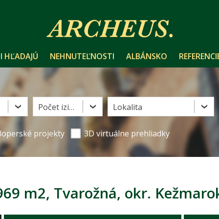
I HĽADAJÚ
NEHNUTEĽNOSTI
ALBÁNSKO
REFERENCI
Počet izieb
Lokalita
loperské projekty
3D virtuálne prehliadky
9 m2, Tvarožná, okr. Kežmaro