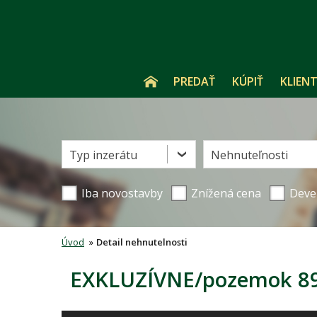
PREDAŤ
KÚPIŤ
KLIENT
Typ inzerátu
Nehnuteľnosti
Iba novostavby
Znížená cena
Deve
Úvod
»
Detail nehnutelnosti
EXKLUZÍVNE/pozemok 896