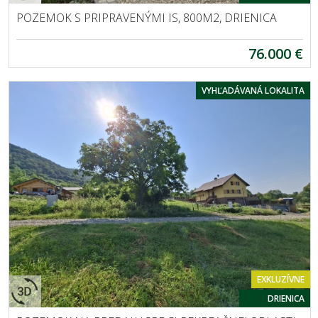
POZEMOK S PRIPRAVENÝMI IS, 800M2, DRIENICA
76.000 €
VYHĽADÁVANÁ LOKALITA
EXKLUZÍVNE
DRIENICA