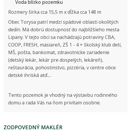
Voda blízko pozemku
Rozmery šírka cca 15,5 m x dĺžka cca 148 m
Obec Torysa patrí medzi spádové oblasti okolitých
dedín. Má dobrú dostupnosť do najbližšieho mesta
Lipany. V tejto obci sa nachádzajú potraviny CBA,
COOP, FRESH, mäsiareň, ZŠ 1 - 4 + školský klub detí,
MŠ, pošta, bankomat, zdravotnícke zariadenie
(detský lekár, lekár pre dospelých, lekáreň),
reštaurácia, pohostinstvo, pizzéria, v centre obce
detské ihriská atď....
Tento pozemok je vhodný na výstavbu rodinného
domu a rada Vás na ňom privítam osobne.
ZODPOVEDNÝ MAKLÉR