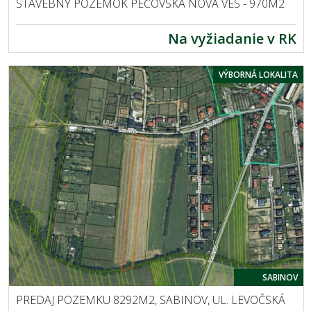
STAVEBNÝ POZEMOK PEČOVSKÁ NOVÁ VES - 970M2
Na vyžiadanie v RK
VÝBORNÁ LOKALITA
SABINOV
PREDAJ POZEMKU 8292M2, SABINOV, UL. LEVOČSKÁ