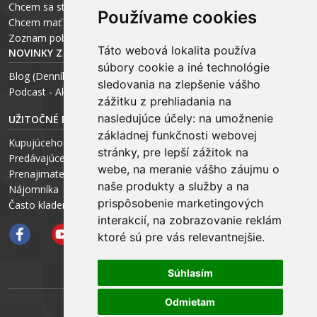
Chcem sa stať realitným odborníkom
Používame cookies
Chcem mať vlastnú kanceláriu
Zoznam pobočiek
Táto webová lokalita používa
NOVINKY Z MÉDIÍ
súbory cookie a iné technológie
Blog (Denník N a Trend) – R. Štalmach
sledovania na zlepšenie vášho
Podcast - Ako začínal ARCHEUS - R. Štalmach / CEO
zážitku z prehliadania na
nasledujúce účely:
na umožnenie
UŽITOČNÉ RADY PRE
základnej funkčnosti webovej
Kupujúceho
stránky
,
pre lepší zážitok na
Predávajúceho
webe
,
na meranie vášho záujmu o
Prenajimateľa
naše produkty a služby a na
Nájomníka
prispôsobenie marketingových
Často kladené otázky FAQ
interakcií
,
na zobrazovanie reklám
ktoré sú pre vás relevantnejšie
.
Súhlasím
Odmietam
ARCHEUS NET