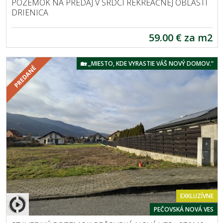
POZEMOK NA PREDAJ V SRDCI REKREAČNEJ OBLASTI
DRIENICA
59.00 € za m2
🏡 „MIESTO, KDE VYRASTIE VÁŠ NOVÝ DOMOV.“
EXKLUZÍVNE
PEČOVSKÁ NOVÁ VES