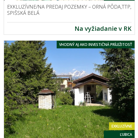
EXKLUZÍVNE/NA PREDAJ POZEMKY – ORNÁ PÔDA,TTP,
SPIŠSKÁ BELÁ
Na vyžiadanie v RK
VHODNÝ AJ AKO INVESTIČNÁ PRÍLEŽITOSŤ
EXKLUZÍVNE
ĽUBICA