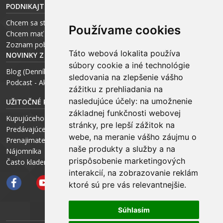
PODNIKAJTE S ARCHEUS-OM
Chcem sa stať realitným odborníkom
Používame cookies
Chcem mať vlastnú kanceláriu
Zoznam pobočiek
Táto webová lokalita používa
NOVINKY Z MÉDIÍ
súbory cookie a iné technológie
Blog (Denník N a Trend) – R. Štalmach
sledovania na zlepšenie vášho
Podcast - Ako začínal ARCHEUS - R. Štalmach / CEO
zážitku z prehliadania na
nasledujúce účely:
na umožnenie
UŽITOČNÉ RADY PRE
základnej funkčnosti webovej
Kupujúceho
stránky
,
pre lepší zážitok na
Predávajúceho
webe
,
na meranie vášho záujmu o
Prenajimateľa
naše produkty a služby a na
Nájomníka
prispôsobenie marketingových
Často kladené otázky FAQ
interakcií
,
na zobrazovanie reklám
ktoré sú pre vás relevantnejšie
.
Súhlasím