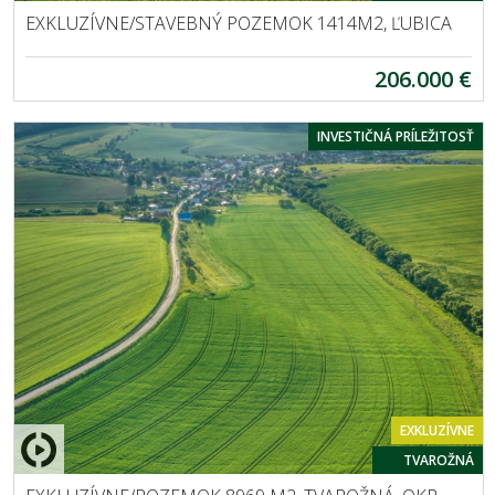
EXKLUZÍVNE/STAVEBNÝ POZEMOK 1414M2, ĽUBICA
206.000 €
INVESTIČNÁ PRÍLEŽITOSŤ
EXKLUZÍVNE
TVAROŽNÁ