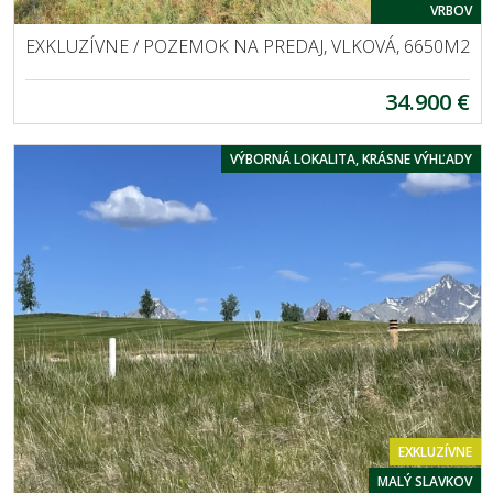
VRBOV
EXKLUZÍVNE / POZEMOK NA PREDAJ, VLKOVÁ, 6650M2
34.900 €
VÝBORNÁ LOKALITA, KRÁSNE VÝHĽADY
EXKLUZÍVNE
MALÝ SLAVKOV