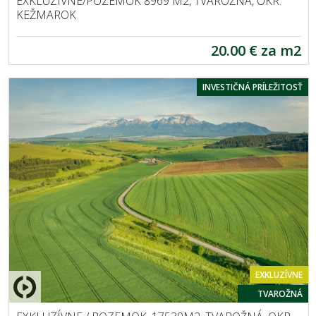
EXKLUZÍVNE/POZEMOK 8969 M2, TVAROŽNÁ, OKR.
KEŽMAROK
20.00 € za m2
INVESTIČNÁ PRÍLEŽITOSŤ
EXKLUZÍVNE
TVAROŽNÁ