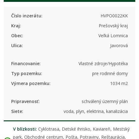
Číslo inzerátu:
HVPO0022KK
Kraj:
Prešovský kraj
Obec:
Veľká Lomnica
Ulica:
Javorová
Financovanie:
Vlastné zdroje/Hypotéka
Typ pozemku:
pre rodinné domy
Výmera pozemku:
1034 m2
Pripravenosť:
schválený územný plán
Siete:
voda, plyn, elektrina, kanalizácia
V blízkosti:
Cyklotrasa, Detské ihrisko, Kaviareň, Mestský
park, Obchodné centrum, Pošta, Potraviny, Reštaurácia,