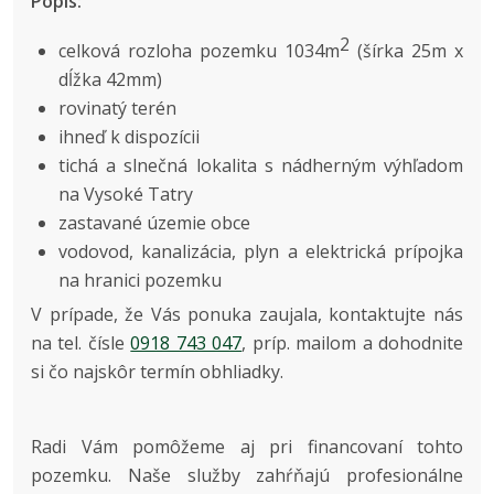
Popis:
2
celková rozloha pozemku 1034m
(šírka 25m x
dĺžka 42mm)
rovinatý terén
ihneď k dispozícii
tichá a slnečná lokalita s nádherným výhľadom
na Vysoké Tatry
zastavané územie obce
vodovod, kanalizácia, plyn a elektrická prípojka
na hranici pozemku
V prípade, že Vás ponuka zaujala, kontaktujte nás
na tel. čísle
0918 743 047
, príp. mailom a dohodnite
si čo najskôr termín obhliadky.
Radi Vám pomôžeme aj pri financovaní tohto
pozemku. Naše služby zahŕňajú profesionálne