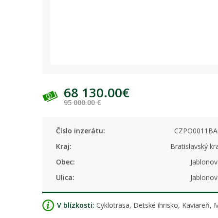
68 130.00€
95 000.00 €
Číslo inzerátu:
CZPO0011BA
Kraj:
Bratislavský kr
Obec:
Jablonov
Ulica:
Jablonov
V blízkosti:
Cyklotrasa, Detské ihrisko, Kaviareň, 