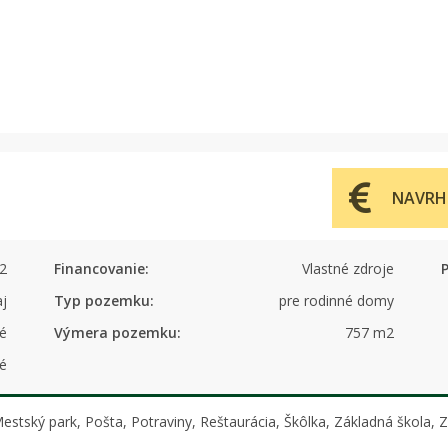
NAVRH
2
Financovanie:
Vlastné zdroje
P
aj
Typ pozemku:
pre rodinné domy
é
Výmera pozemku:
757 m2
é
Mestský park, Pošta, Potraviny, Reštaurácia, Škôlka, Základná škola,