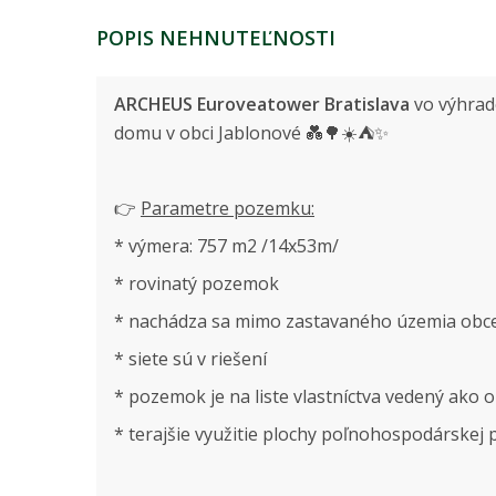
POPIS NEHNUTEĽNOSTI
ARCHEUS Euroveatower Bratislava
vo výhrad
domu v obci Jablonové 💑🌳☀️⛺✨
👉
Parametre pozemku:
* výmera: 757 m2 /14x53m/
* rovinatý pozemok
* nachádza sa mimo zastavaného územia obce 
* siete sú v riešení
* pozemok je na liste vlastníctva vedený ak
* terajšie využitie plochy poľnohospodárskej 