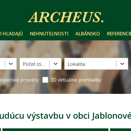
I HĽADAJÚ
NEHNUTEĽNOSTI
ALBÁNSKO
REFERENCI
Počet izieb
Lokalita
loperské projekty
3D virtuálne prehliadky
udúcu výstavbu v obci Jablonov