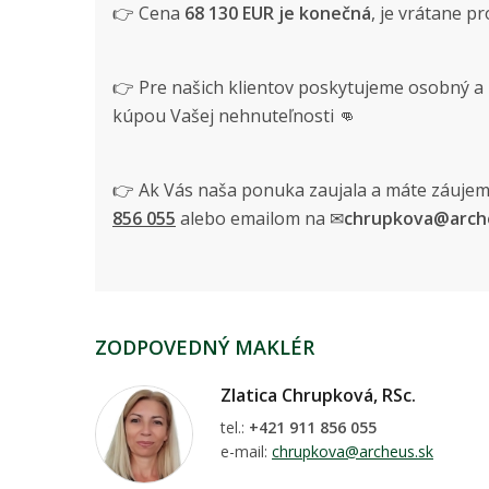
👉 Cena
68 130 EUR je konečná
, je vrátane p
👉 Pre našich klientov poskytujeme osobný a 
kúpou Vašej nehnuteľnosti 👊
👉 Ak Vás naša ponuka zaujala a máte záujem 
856 055
alebo emailom na ✉
chrupkova@arche
ZODPOVEDNÝ MAKLÉR
Zlatica Chrupková, RSc.
tel.:
+421 911 856 055
e-mail:
chrupkova@archeus.sk