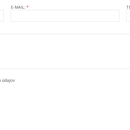
E-MAIL:
*
T
h údajov