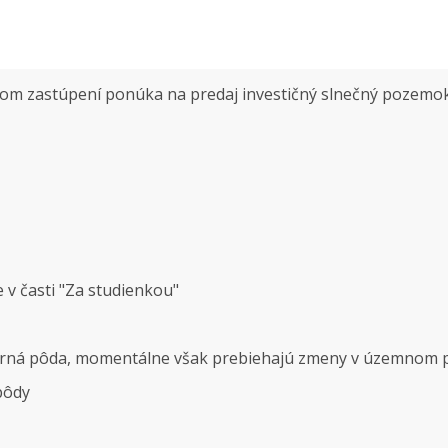
om zastúpení ponúka na predaj investičný slnečný pozemo
v časti "Za studienkou"
o orná pôda, momentálne však prebiehajú zmeny v územnom 
pôdy