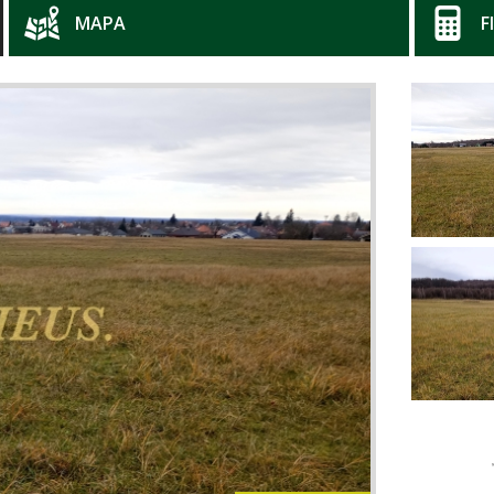
MAPA
F