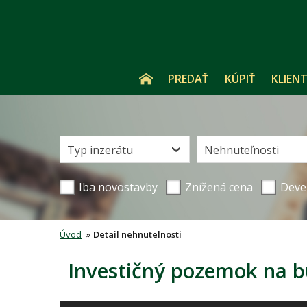
PREDAŤ
KÚPIŤ
KLIENT
Typ inzerátu
Nehnuteľnosti
Iba novostavby
Znížená cena
Deve
Úvod
»
Detail nehnutelnosti
Investičný pozemok na b