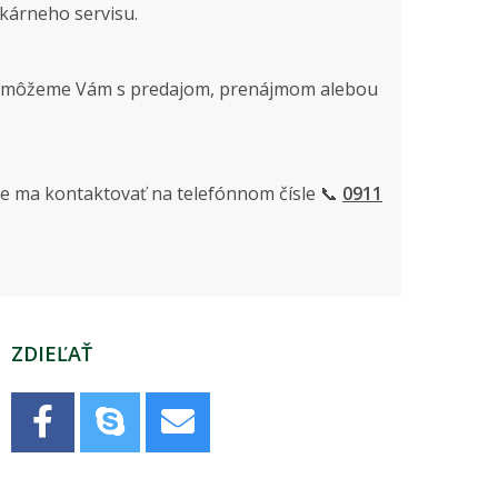
ekárneho servisu.
u. Pomôžeme Vám s predajom, prenájmom alebou
te ma kontaktovať na telefónnom čísle 📞
0911
ZDIEĽAŤ