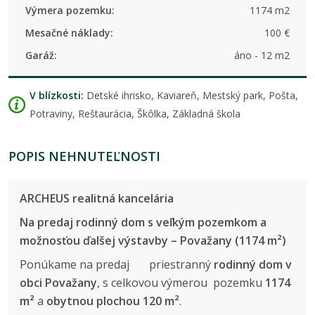
Výmera pozemku:
1174 m2
Mesačné náklady:
100 €
Garáž:
áno - 12 m2
V blízkosti:
Detské ihrisko, Kaviareň, Mestský park, Pošta,
Potraviny, Reštaurácia, Škôlka, Základná škola
POPIS NEHNUTEĽNOSTI
ARCHEUS realitná kancelária
Na predaj rodinný dom s veľkým pozemkom a
možnosťou ďalšej výstavby – Považany (1174 m²)
Ponúkame na predaj priestranný
rodinný dom v
obci Považany
, s celkovou výmerou pozemku
1174
m²
a
obytnou plochou 120 m²
.