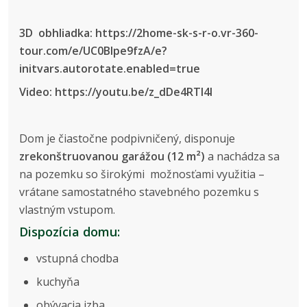
3D obhliadka: https://2home-sk-s-r-o.vr-360-
tour.com/e/UC0Blpe9fzA/e?
initvars.autorotate.enabled=true
Video: https://youtu.be/z_dDe4RTl4I
Dom je čiastočne podpivničený, disponuje
zrekonštruovanou garážou (12 m²)
a nachádza sa
na pozemku so širokými možnosťami využitia –
vrátane samostatného stavebného pozemku s
vlastným vstupom.
Dispozícia domu:
vstupná chodba
kuchyňa
obývacia izba