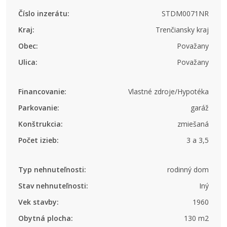
Číslo inzerátu:
STDM0071NR
Kraj:
Trenčiansky kraj
Obec:
Považany
Ulica:
Považany
Financovanie:
Vlastné zdroje/Hypotéka
Parkovanie:
garáž
Konštrukcia:
zmiešaná
Počet izieb:
3 a 3,5
Typ nehnuteľnosti:
rodinný dom
Stav nehnuteľnosti:
Iný
Vek stavby:
1960
Obytná plocha:
130 m2