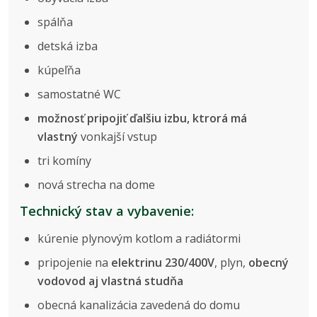
spálňa
detská izba
kúpeľňa
samostatné WC
možnosť pripojiť ďalšiu izbu, ktrorá má
vlastný
vonkajší vstup
tri komíny
nová strecha na dome
Technický stav a vybavenie:
kúrenie plynovým kotlom a radiátormi
pripojenie na
elektrinu 230/400V
, plyn,
obecný
vodovod aj vlastná studňa
obecná kanalizácia zavedená do domu