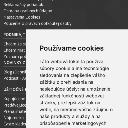
Reklamačný poriadok
Ochrana osobných údajov
Nastavenia Cookies
P
oučenie o právach dotknutej osoby
PODNIKAJTE S ARCHEUS-OM
Chcem sa stať realitným odborníkom
Používame cookies
Chcem mať vlastnú kanceláriu
Zoznam pobočiek
Táto webová lokalita používa
NOVINKY Z MÉDIÍ
súbory cookie a iné technológie
Blog (Denník N a Trend) – R. Štalmach
sledovania na zlepšenie vášho
Podcast - Ako začínal ARCHEUS - R. Štalmach / CEO
zážitku z prehliadania na
nasledujúce účely:
na umožnenie
UŽITOČNÉ RADY PRE
základnej funkčnosti webovej
Kupujúceho
stránky
,
pre lepší zážitok na
Predávajúceho
webe
,
na meranie vášho záujmu o
Prenajimateľa
naše produkty a služby a na
Nájomníka
prispôsobenie marketingových
Často kladené otázky FAQ