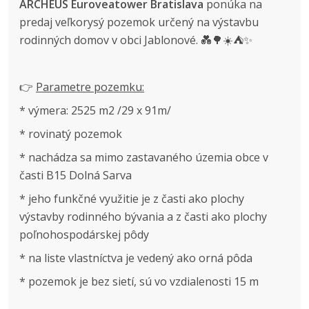
ARCHEUS
Euroveatower Bratislava
ponúka na
predaj veľkorysý pozemok určený na výstavbu
rodinných domov v obci Jablonové. 💑🌳☀️⛺✨
👉
Parametre pozemku:
* výmera: 2525 m2 /29 x 91m/
* rovinatý pozemok
* nachádza sa mimo zastavaného územia obce v
časti B15 Dolná Sarva
* jeho funkčné využitie je z časti ako plochy
výstavby rodinného bývania a z časti ako plochy
poľnohospodárskej pôdy
* na liste vlastníctva je vedený ako orná pôda
* pozemok je bez sietí, sú vo vzdialenosti 15 m