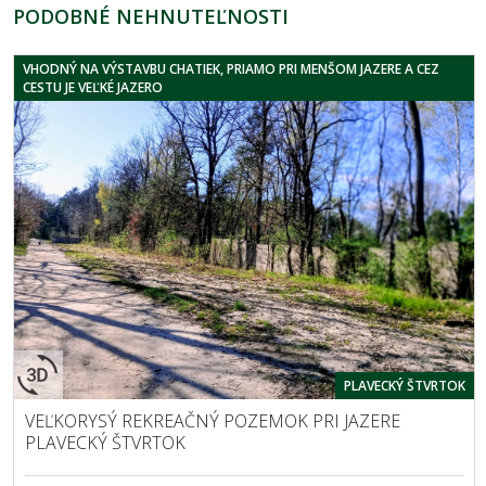
PODOBNÉ NEHNUTEĽNOSTI
VHODNÝ NA VÝSTAVBU CHATIEK, PRIAMO PRI MENŠOM JAZERE A CEZ
CESTU JE VEĽKÉ JAZERO
PLAVECKÝ ŠTVRTOK
VEĽKORYSÝ REKREAČNÝ POZEMOK PRI JAZERE
PLAVECKÝ ŠTVRTOK