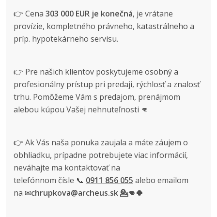
👉 Cena
303
000 EUR je konečná
, je vrátane
provízie, kompletného právneho, katastrálneho a
príp. hypotekárneho servisu.
👉 Pre našich klientov poskytujeme osobný a
profesionálny prístup pri predaji, rýchlosť a znalosť
trhu. Pomôžeme Vám s predajom, prenájmom
alebou kúpou Vašej nehnuteľnosti 👊
👉 Ak Vás naša ponuka zaujala a máte záujem o
obhliadku, prípadne potrebujete viac informácií,
neváhajte ma kontaktovať na
telefónnom čísle 📞
0911 856 055
alebo emailom
na ✉
chrupkova@archeus.sk 💁👊🍀