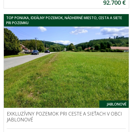
92.700 €
TOP PONUKA, IDEÁLNY POZEMOK, NÁDHERNÉ MIESTO, CESTA A SIETE
PRI POZEMKU
JABLONOVÉ
EXKLUZÍVNY POZEMOK PRI CESTE A SIEŤACH V OBCI
JABLONOVÉ