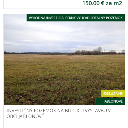
150.00 € za m2
VÝHODNÁ INVESTÍCIA, PEKNÝ VÝHĽAD, IDEÁLNY POZEMOK
EXKLUZÍVNE
JABLONOVÉ
INVESTIČNÝ POZEMOK NA BUDÚCU VÝSTAVBU V
OBCI JABLONOVÉ