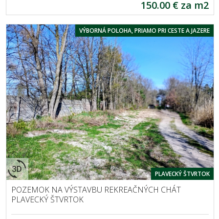
150.00 € za m2
VÝBORNÁ POLOHA, PRIAMO PRI CESTE A JAZERE
PLAVECKÝ ŠTVRTOK
POZEMOK NA VÝSTAVBU REKREAČNÝCH CHÁT
PLAVECKÝ ŠTVRTOK