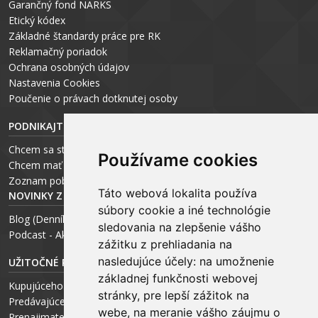
Garančný fond NARKS
Etický kódex
Základné štandardy práce pre RK
Reklamačný poriadok
Ochrana osobných údajov
Nastavenia Cookies
P
oučenie o právach dotknutej osoby
PODNIKAJTE S ARCHEUS-OM
Chcem sa stať realitným odborníkom
Používame cookies
Chcem mať vlastnú kanceláriu
Zoznam pobočiek
Táto webová lokalita používa
NOVINKY Z MÉDIÍ
súbory cookie a iné technológie
Blog (Denník N a Trend) – R. Štalmach
sledovania na zlepšenie vášho
Podcast - Ako začínal ARCHEUS - R. Štalmach / CEO
zážitku z prehliadania na
nasledujúce účely:
na umožnenie
UŽITOČNÉ RADY PRE
základnej funkčnosti webovej
Kupujúceho
stránky
,
pre lepší zážitok na
Predávajúceho
webe
,
na meranie vášho záujmu o
Prenajimateľa