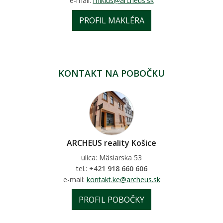
e-mail:
miklus@archeus.sk
PROFIL MAKLÉRA
KONTAKT NA POBOČKU
ARCHEUS reality Košice
ulica: Mäsiarska 53
tel.:
+421 918 660 606
e-mail:
kontakt.ke@archeus.sk
PROFIL POBOČKY