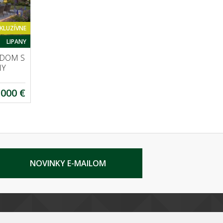
KLUZÍVNE
LIPANY
 DOM S
NY
.000 €
NOVINKY E-MAILOM
UŽITOČNÉ RADY PRE