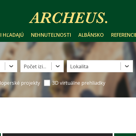
I HĽADAJÚ
NEHNUTEĽNOSTI
ALBÁNSKO
REFERENCI
Počet izieb
Lokalita
loperské projekty
3D virtuálne prehliadky