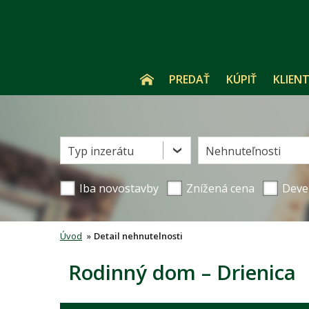
PREDAŤ
KÚPIŤ
KLIENT
Typ inzerátu
Nehnuteľnosti
Iba novostavby
Znížená cena
Deve
Úvod
»
Detail nehnutelnosti
Rodinný dom – Drienica