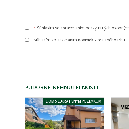
*
Súhlasím so spracovaním poskytnutých osobnýc
Súhlasím so zasielaním noviniek z realitného trhu.
PODOBNÉ NEHNUTEĽNOSTI
DOM S LUKRATÍVNYM POZEMKOM