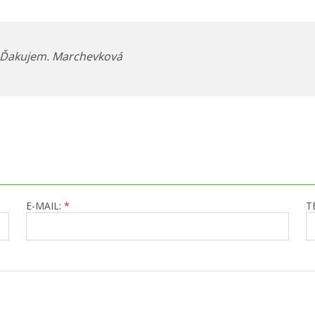
. Ďakujem. Marchevková
E-MAIL:
*
T