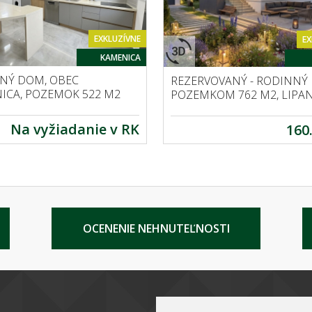
EXKLUZÍVNE
EX
KAMENICA
NÝ DOM, OBEC
REZERVOVANÝ - RODINNÝ
ICA, POZEMOK 522 M2
POZEMKOM 762 M2, LIPA
Na vyžiadanie v RK
160
OCENENIE NEHNUTEĽNOSTI
PODNIKAJTE S ARCHEUS-OM