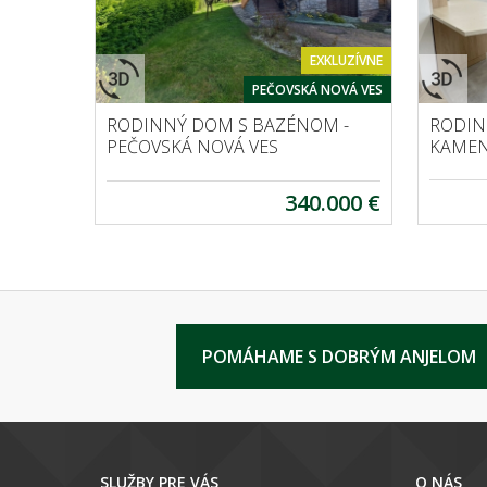
EXKLUZÍVNE
PEČOVSKÁ NOVÁ VES
RODINNÝ DOM S BAZÉNOM -
RODIN
PEČOVSKÁ NOVÁ VES
KAMEN
340.000 €
POMÁHAME S DOBRÝM ANJELOM
SLUŽBY PRE VÁS
O NÁS