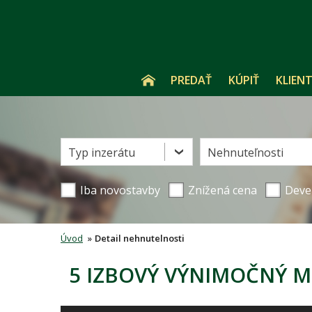
PREDAŤ
KÚPIŤ
KLIENT
Typ inzerátu
Nehnuteľnosti
Iba novostavby
Znížená cena
Deve
Úvod
»
Detail nehnutelnosti
5 IZBOVÝ VÝNIMOČNÝ M