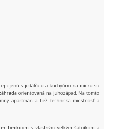
prepojenú s jedálňou a kuchyňou na mieru so
záhrada
orientovaná na juhozápad. Na tomto
omný apartmán a tiež technická miestnosť a
ter bedroom
s vlastným veľkým šatníkom a