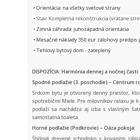
• Orientácia: na všetky svetové strany
•
Stav: Kompletná rekonštrukcia (vrátane stre
• Zimná záhrada: juhozápadná orientácia
• Mesačné náklady 350 eur zálohový predpis 
• T
ehlový bytový dom - zateplený
DISPOZÍCIA: Harmónia dennej a nočnej časti
Spodné podlažie (3. poschodie) – Centrum r
Srdcom bytu je otvorený denný priestor, kt
spotrebičmi Miele. Pre milovníkov relaxu je k 
podlaží sa nachádza aj izba s vlastným ša
samostatná toaleta.
Horné podlažie (Podkrovie) – Oáza pokoja:
Štýlové drevené schodisko s kovaným zábr