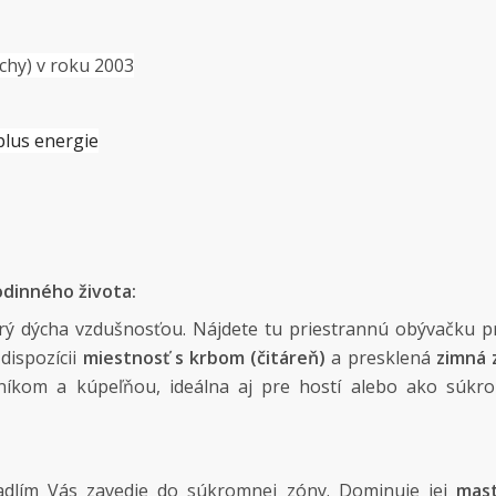
chy) v roku 2003
plus energie
odinného života:
orý dýcha vzdušnosťou. Nájdete tu priestrannú obývačku 
dispozícii
miestnosť s krbom (čitáreň)
a presklená
zimná 
tníkom a kúpeľňou, ideálna aj pre hostí alebo ako súkr
adlím Vás zavedie do súkromnej zóny. Dominuje jej
mas