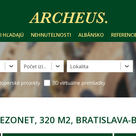
I HĽADAJÚ
NEHNUTEĽNOSTI
ALBÁNSKO
REFERENCI
Počet izieb
Lokalita
loperské projekty
3D virtuálne prehliadky
EZONET, 320 M2, BRATISLAVA-