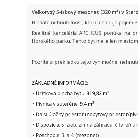
Veľkorysý 5-izbový mezonet (320 m²) v Star
​Hľadáte nehnuteľnosť, ktorú definuje pojem
Realitná kancelária ARCHEUS ponúka na p
Horského parku. Tento byt nie je len miestom n
Pozrite si prekliadku tejto výnimočnej nehnut
ZÁKLADNÉ INFORMÁCIE:
• Úžitková plocha bytu:
319,82 m²
• Pivnica v suteréne:
9,4 m²
• Ďalší úložný priestor (nebytový priestor/pi
• Dispozícia:
5 izieb, zimná záhrada, čitáreň s
• Poschodie: 3. a 4. (mezonet)