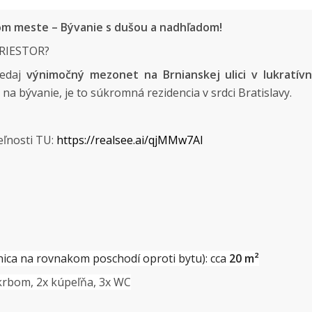
om meste – Bývanie s dušou a nadhľadom!
 PRIESTOR?
redaj
výnimočný mezonet na Brnianskej ulici v lukratív
a bývanie, je to súkromná rezidencia v srdci Bratislavy.
eľnosti TU:
https://realsee.ai/qjMMw7Al
vnica na rovnakom poschodí oproti bytu): cca
20 m²
 krbom, 2x kúpeľňa, 3x WC