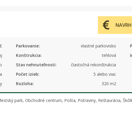
NAVRH
E
Parkovanie:
vlastné parkovisko
aj
Konštrukcia:
tehlová
I
to
Stav nehnuteľnosti:
čiastočná rekonštrukcia
a
Počet izieb:
5 alebo viac
y
Rozloha:
320 m2
 Mestský park, Obchodné centrum, Pošta, Potraviny, Reštaurácia, Škô