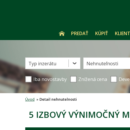
PREDAŤ
KÚPIŤ
KLIENT
Typ inzerátu
Nehnuteľnosti
Iba novostavby
Znížená cena
Deve
Úvod
»
Detail nehnutelnosti
5 IZBOVÝ VÝNIMOČNÝ M