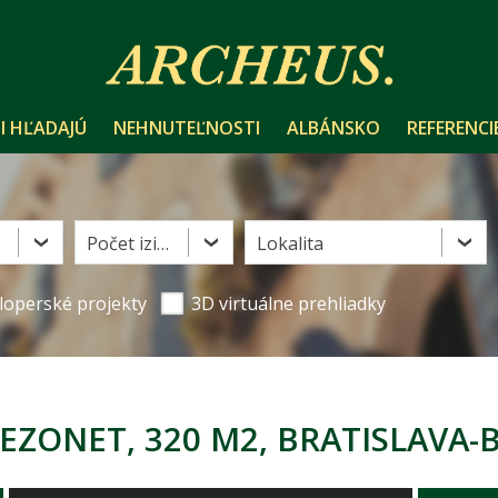
I HĽADAJÚ
NEHNUTEĽNOSTI
ALBÁNSKO
REFERENCI
Počet izieb
Lokalita
loperské projekty
3D virtuálne prehliadky
EZONET, 320 M2, BRATISLAVA-