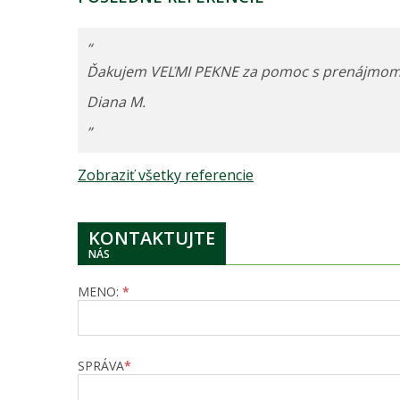
“
Ďakujem VEĽMI PEKNE za pomoc s prenájmom m
Diana M.
”
Zobraziť všetky referencie
KONTAKTUJTE
NÁS
MENO:
*
SPRÁVA
*