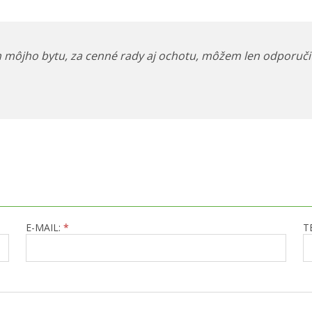
ôjho bytu, za cenné rady aj ochotu, môžem len odporuči
E-MAIL:
*
T