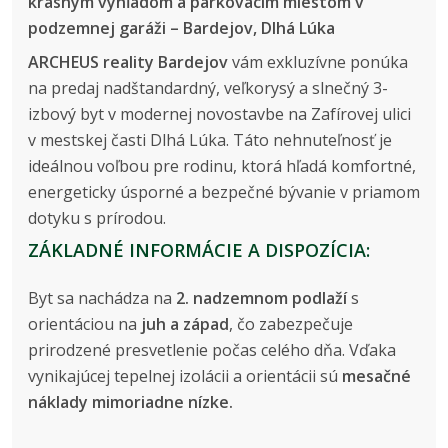
krásnym výhľadom a parkovacím miestom v
podzemnej garáži – Bardejov, Dlhá Lúka
ARCHEUS reality Bardejov
vám exkluzívne ponúka
na predaj nadštandardný, veľkorysý a slnečný 3-
izbový byt v modernej novostavbe na Zafírovej ulici
v mestskej časti Dlhá Lúka. Táto nehnuteľnosť je
ideálnou voľbou pre rodinu, ktorá hľadá komfortné,
energeticky úsporné a bezpečné bývanie v priamom
dotyku s prírodou.
ZÁKLADNÉ INFORMÁCIE A DISPOZÍCIA:
Byt sa nachádza na
2. nadzemnom podlaží
s
orientáciou na
juh a západ
, čo zabezpečuje
prirodzené presvetlenie počas celého dňa. Vďaka
vynikajúcej tepelnej izolácii a orientácii sú
mesačné
náklady mimoriadne nízke.