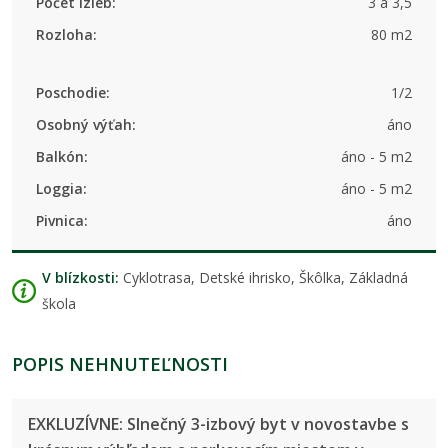
Počet izieb:
3 a 3,5
Rozloha:
80 m2
Poschodie:
1/2
Osobný výťah:
áno
Balkón:
áno - 5 m2
Loggia:
áno - 5 m2
Pivnica:
áno
V blízkosti:
Cyklotrasa, Detské ihrisko, Škôlka, Základná
škola
POPIS NEHNUTEĽNOSTI
EXKLUZÍVNE: Slnečný 3-izbový byt v novostavbe s