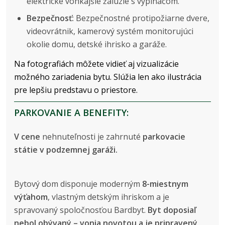
elektrické vonkajšie žalúzie s vypínačom.
Bezpečnosť:
Bezpečnostné protipožiarne dvere,
videovrátnik, kamerový systém monitorujúci
okolie domu, detské ihrisko a garáže.
Na fotografiách môžete vidieť aj vizualizácie
možného zariadenia bytu. Slúžia len ako ilustrácia
pre lepšiu predstavu o priestore.
PARKOVANIE A BENEFITY:
V cene
nehnuteľnosti je zahrnuté
parkovacie
státie
v podzemnej garáži.
Bytový dom disponuje moderným
8-miestnym
výťahom
, vlastným detským ihriskom a je
spravovaný spoločnosťou Bardbyt.
Byt doposiaľ
nebol obývaný – vonia novotou a je pripravený