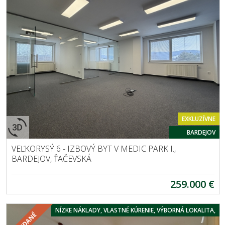
EXKLUZÍVNE
BARDEJOV
VEĽKORYSÝ 6 - IZBOVÝ BYT V MEDIC PARK I.,
BARDEJOV, ŤAČEVSKÁ
259.000 €
NÍZKE NÁKLADY, VLASTNÉ KÚRENIE, VÝBORNÁ LOKALITA,