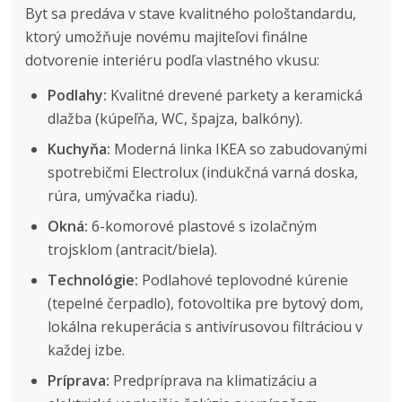
Byt sa predáva v stave kvalitného pološtandardu,
ktorý umožňuje novému majiteľovi finálne
dotvorenie interiéru podľa vlastného vkusu:
Podlahy:
Kvalitné drevené parkety a keramická
dlažba (kúpeľňa, WC, špajza, balkóny).
Kuchyňa:
Moderná linka IKEA so zabudovanými
spotrebičmi Electrolux (indukčná varná doska,
rúra, umývačka riadu).
Okná:
6-komorové plastové s izolačným
trojsklom (antracit/biela).
Technológie:
Podlahové teplovodné kúrenie
(tepelné čerpadlo), fotovoltika pre bytový dom,
lokálna rekuperácia s antivírusovou filtráciou v
každej izbe.
Príprava:
Predpríprava na klimatizáciu a