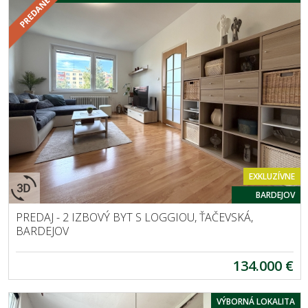
EXKLUZÍVNE
BARDEJOV
PREDAJ - 2 IZBOVÝ BYT S LOGGIOU, ŤAČEVSKÁ,
BARDEJOV
134.000 €
VÝBORNÁ LOKALITA