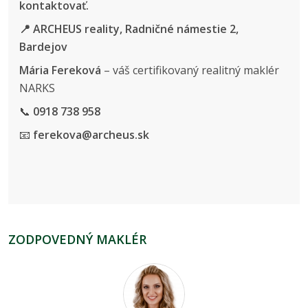
kontaktovať.
📍 ARCHEUS reality, Radničné námestie 2,
Bardejov
Mária Fereková
– váš certifikovaný realitný maklér
NARKS
📞
0918 738 958
📧
ferekova@archeus.sk
ZODPOVEDNÝ MAKLÉR