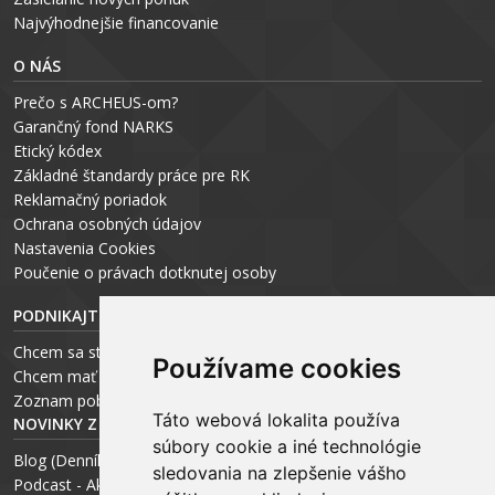
Najvýhodnejšie financovanie
O NÁS
Prečo s ARCHEUS-om?
Garančný fond NARKS
Etický kódex
Základné štandardy práce pre RK
Reklamačný poriadok
Ochrana osobných údajov
Nastavenia Cookies
P
oučenie o právach dotknutej osoby
PODNIKAJTE S ARCHEUS-OM
Chcem sa stať realitným odborníkom
Používame cookies
Chcem mať vlastnú kanceláriu
Zoznam pobočiek
Táto webová lokalita používa
NOVINKY Z MÉDIÍ
súbory cookie a iné technológie
Blog (Denník N a Trend) – R. Štalmach
sledovania na zlepšenie vášho
Podcast - Ako začínal ARCHEUS - R. Štalmach / CEO