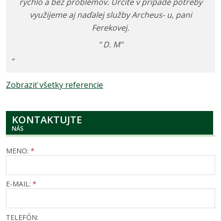
rýchlo a bez problémov. Určite v prípade potreby
využijeme aj naďalej služby Archeus- u, pani
Ferekovej.
" D. M"
”
Zobraziť všetky referencie
KONTAKTUJTE
NÁS
MENO:
*
E-MAIL:
*
TELEFÓN: