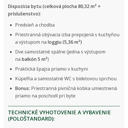
Dispozícia bytu (celková plocha 80,32 m² +
príslušenstvo):
Predsieň a chodba
Priestranná obývacia izba prepojená s kuchyňou
a výstupom na
loggiu (5,36 m²)
Dve samostatné spálne (jedna s výstupom
na
balkón 5 m²
)
Praktická špajza priamo v kuchyni
Kúpeľňa a samostatné WC s bidetovou sprchou
Bonus:
Priestranná pivničná kobka umiestnená
priamo na poschodí pri byte
TECHNICKÉ VYHOTOVENIE A VYBAVENIE
(POLOŠTANDARD):