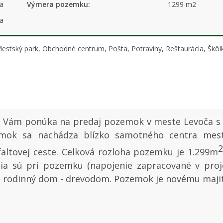
a
Výmera pozemku:
1299 m2
a
 Mestský park, Obchodné centrum, Pošta, Potraviny, Reštaurácia, Škô
d
Vám ponúka na predaj pozemok v meste Levoča s
ok sa nachádza blízko samotného centra mesta,
altovej ceste. Celková rozloha pozemku je 1.299m
cia sú pri pozemku (napojenie zapracované v pro
ci rodinný dom - drevodom. Pozemok je novému maji