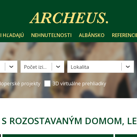
I HĽADAJÚ
NEHNUTEĽNOSTI
ALBÁNSKO
REFERENCI
Počet izieb
Lokalita
loperské projekty
3D virtuálne prehliadky
K S ROZOSTAVANÝM DOMOM, LE