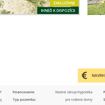
EXKLUZÍVNE
IHNEĎ K DISPOZÍCII
NAVRH
P
Financovanie:
Vlastné zdroje/Hypotéka
P
aj
Typ pozemku:
pre rodinné domy
S