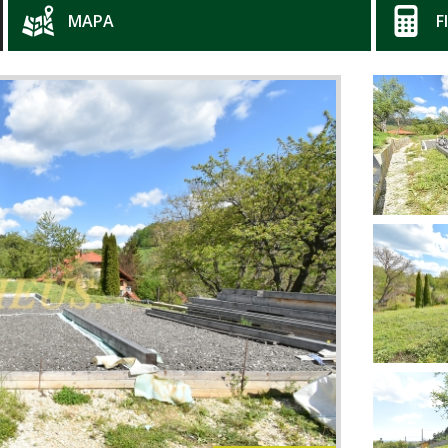
MAPA
F