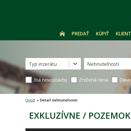
PREDAŤ
KÚPIŤ
KLIENT
Typ inzerátu
Nehnuteľnosti
Iba novostavby
Znížená cena
Deve
Úvod
»
Detail nehnutelnosti
EXKLUZÍVNE / POZEMO