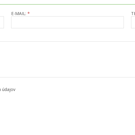
E-MAIL:
*
T
h údajov