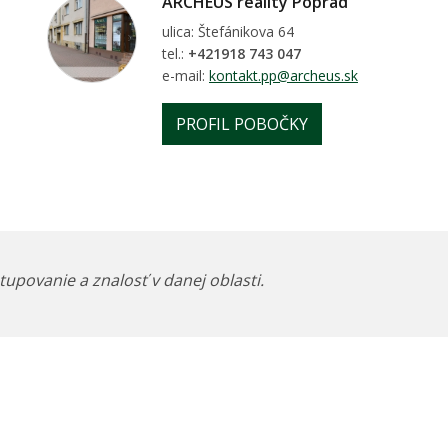
ARCHEUS reality Poprad
ulica: Štefánikova 64
tel.:
+421918 743 047
e-mail:
kontakt.pp@archeus.sk
PROFIL POBOČKY
tupovanie a znalosť v danej oblasti.