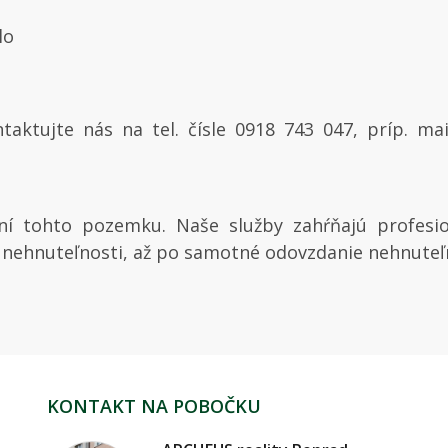
dlo
taktujte nás na tel. čísle 0918 743 047, príp. m
í tohto pozemku. Naše služby zahŕňajú profesio
nehnuteľnosti, až po samotné odovzdanie nehnuteľn
KONTAKT NA POBOČKU