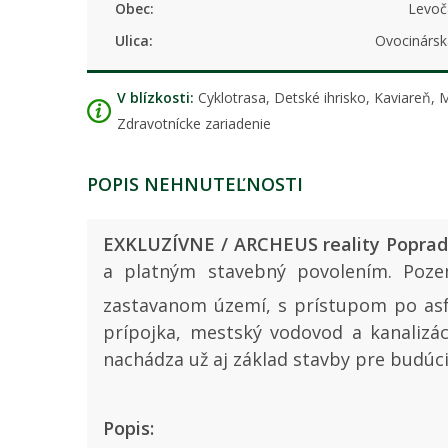
Obec:
Levoč
Ulica:
Ovocinársk
V blízkosti:
Cyklotrasa, Detské ihrisko, Kaviareň,
Zdravotnícke zariadenie
POPIS NEHNUTEĽNOSTI
EXKLUZÍVNE / ARCHEUS reality Popra
a platným stavebný povolením. Pozem
zastavanom území, s prístupom po asf
prípojka, mestský vodovod a kanalizá
nachádza už aj základ stavby pre budú
Popis: