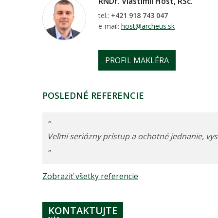
RNDr. Vlastimil Host, RSc.
tel.:
+421 918 743 047
e-mail:
host@archeus.sk
PROFIL MAKLÉRA
POSLEDNÉ REFERENCIE
“
Veľmi seriózny prístup a ochotné jednanie, vys
”
Zobraziť všetky referencie
KONTAKTUJTE