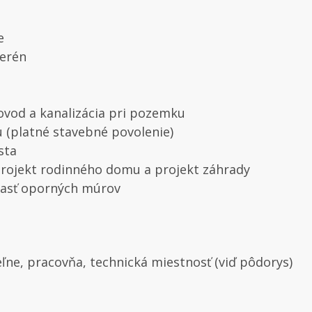
e
terén
ovod a kanalizácia pri pozemku
 (platné stavebné povolenie)
sta
 projekt rodinného domu a projekt záhrady
časť oporných múrov
ľne, pracovňa, technická miestnosť (viď pôdorys)