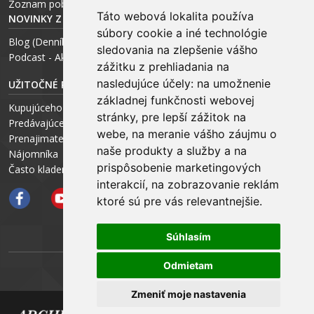
Zoznam pobočiek
Táto webová lokalita používa
NOVINKY Z MÉDIÍ
súbory cookie a iné technológie
Blog (Denník N a Trend) – R. Štalmach
sledovania na zlepšenie vášho
Podcast - Ako začínal ARCHEUS - R. Štalmach / CEO
zážitku z prehliadania na
nasledujúce účely:
na umožnenie
UŽITOČNÉ RADY PRE
základnej funkčnosti webovej
Kupujúceho
stránky
,
pre lepší zážitok na
Predávajúceho
webe
,
na meranie vášho záujmu o
Prenajimateľa
naše produkty a služby a na
Nájomníka
prispôsobenie marketingových
Často kladené otázky FAQ
interakcií
,
na zobrazovanie reklám
ktoré sú pre vás relevantnejšie
.
Súhlasím
Odmietam
ARCHEUS NET
Zmeniť moje nastavenia