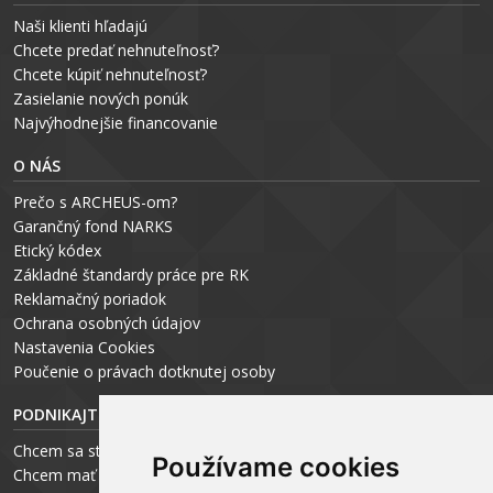
Naši klienti hľadajú
Chcete predať nehnuteľnosť?
Chcete kúpiť nehnuteľnosť?
Zasielanie nových ponúk
Najvýhodnejšie financovanie
O NÁS
Prečo s ARCHEUS-om?
Garančný fond NARKS
Etický kódex
Základné štandardy práce pre RK
Reklamačný poriadok
Ochrana osobných údajov
Nastavenia Cookies
P
oučenie o právach dotknutej osoby
PODNIKAJTE S ARCHEUS-OM
Chcem sa stať realitným odborníkom
Používame cookies
Chcem mať vlastnú kanceláriu