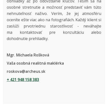
obhliadky až po odovzdanie kľúčov. Teším sa na
osobné stretnutie a možnosť predstaviť vám túto
nehnuteľnosť naživo. Verím, že jej atmosféru
oceníte ešte viac ako na fotografiách. Každý klient si
zaslúži prvotriednu starostlivosť - neváhajte
ma kontaktovať pre konzultáciu alebo
dohodnutie prehliadky.
Mgr. Michaela Rošková
Vaša osobná realitná maklérka
roskova@archeus.sk
+ 421 948 158 383