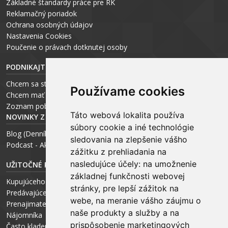
Základné štandardy práce pre RK
Reklamačný poriadok
Ochrana osobných údajov
Nastavenia Cookies
P
oučenie o právach dotknutej osoby
PODNIKAJTE S ARCHEUS-OM
Chcem sa stať realitným odborníkom
Používame cookies
Chcem mať vlastnú kanceláriu
Zoznam pobočiek
Táto webová lokalita používa
NOVINKY Z MÉDIÍ
súbory cookie a iné technológie
Blog (Denník N a Trend) – R. Štalmach
sledovania na zlepšenie vášho
Podcast - Ako začínal ARCHEUS - R. Štalmach / CEO
zážitku z prehliadania na
nasledujúce účely:
na umožnenie
UŽITOČNÉ RADY PRE
základnej funkčnosti webovej
Kupujúceho
stránky
,
pre lepší zážitok na
Predávajúceho
webe
,
na meranie vášho záujmu o
Prenajimateľa
naše produkty a služby a na
Nájomníka
prispôsobenie marketingových
Často kladené otázky FAQ