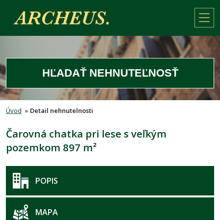
HĽADAŤ NEHNUTEĽNOSŤ
Úvod
»
Detail nehnutelnosti
Čarovná chatka pri lese s veľkým
pozemkom 897 m²
POPIS
MAPA