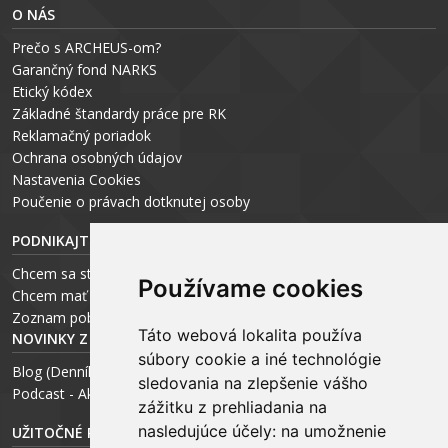
O NÁS
Prečo s ARCHEUS-om?
Garančný fond NARKS
Etický kódex
Základné štandardy práce pre RK
Reklamačný poriadok
Ochrana osobných údajov
Nastavenia Cookies
P
oučenie o právach dotknutej osoby
PODNIKAJTE S ARCHEUS-OM
Chcem sa stať realitným odborníkom
Používame cookies
Chcem mať vlastnú kanceláriu
Zoznam pobočiek
Táto webová lokalita používa
NOVINKY Z MÉDIÍ
súbory cookie a iné technológie
Blog (Denník N a Trend) – R. Štalmach
sledovania na zlepšenie vášho
Podcast - Ako začínal ARCHEUS - R. Štalmach / CEO
zážitku z prehliadania na
nasledujúce účely:
na umožnenie
UŽITOČNÉ RADY PRE