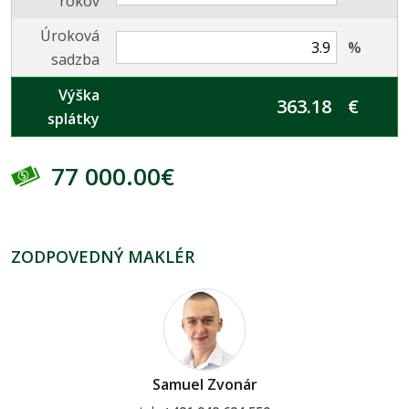
rokov
Úroková
%
sadzba
Výška
€
splátky
77 000.00€
ZODPOVEDNÝ MAKLÉR
Samuel Zvonár