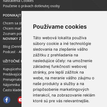
Nastavenia Cookies
P
oučenie o právach dotknutej osoby
PODNIKAJTE S ARCHEUS-OM
Chcem sa stať realitným odborníkom
Používame cookies
Chcem mať vlastnú kanceláriu
Zoznam pobočiek
Táto webová lokalita používa
NOVINKY Z MÉDIÍ
súbory cookie a iné technológie
Blog (Denník N a Trend) – R. Štalmach
sledovania na zlepšenie vášho
Podcast - Ako začínal ARCHEUS - R. Štalmach / CEO
zážitku z prehliadania na
nasledujúce účely:
na umožnenie
UŽITOČNÉ RADY PRE
základnej funkčnosti webovej
Kupujúceho
stránky
,
pre lepší zážitok na
Predávajúceho
webe
,
na meranie vášho záujmu o
Prenajimateľa
naše produkty a služby a na
Nájomníka
prispôsobenie marketingových
Často kladené otázky FAQ
interakcií
,
na zobrazovanie reklám
ktoré sú pre vás relevantnejšie
.