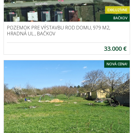
EXKLUZÍVNE
BAČKOV
POZEMOK PRE VÝSTAVBU ROD.DOMU, 979 M2,
HRADNÁ UL., BAČKOV
33.000 €
NOVÁ CENA!