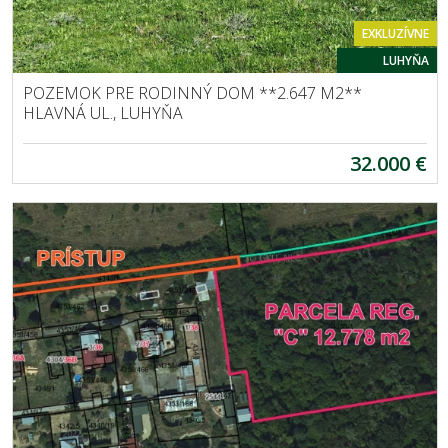
EXKLUZÍVNE
LUHYŇA
POZEMOK PRE RODINNÝ DOM **2.647 M2**
HLAVNÁ UL., LUHYŇA
32.000 €