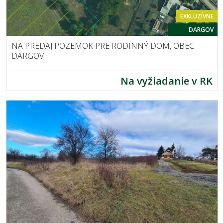
EXKLUZÍVNE
DARGOV
NA PREDAJ POZEMOK PRE RODINNÝ DOM, OBEC
DARGOV
Na vyžiadanie v RK