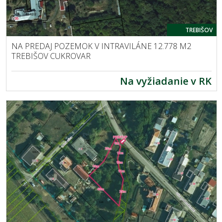
TREBIŠOV
NA PREDAJ POZEMOK V INTRAVILÁNE 12.778 M2
TREBIŠOV CUKROVAR
Na vyžiadanie v RK