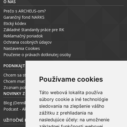
O NÁS
Prečo s ARCHEUS-om?
Garančný fond NARKS
Etický kódex
Základné štandardy práce pre RK
Reklamačný poriadok
Ochrana osobných údajov
Nastavenia Cookies
P
oučenie o právach dotknutej osoby
PODNIKAJTE S ARCHEUS-OM
Chcem sa stať realitným odborníkom
Používame cookies
Chcem mať vlastnú kanceláriu
Zoznam pobočiek
Táto webová lokalita používa
NOVINKY Z MÉDIÍ
súbory cookie a iné technológie
Blog (Denník N a Trend) – R. Štalmach
sledovania na zlepšenie vášho
Podcast - Ako začínal ARCHEUS - R. Štalmach / CEO
zážitku z prehliadania na
nasledujúce účely:
na umožnenie
UŽITOČNÉ RADY PRE
základnej funkčnosti webovej