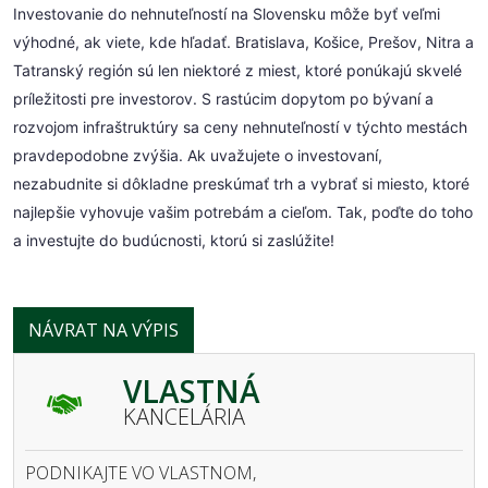
Investovanie do nehnuteľností na Slovensku môže byť veľmi
výhodné, ak viete, kde hľadať. Bratislava, Košice, Prešov, Nitra a
Tatranský región sú len niektoré z miest, ktoré ponúkajú skvelé
príležitosti pre investorov. S rastúcim dopytom po bývaní a
rozvojom infraštruktúry sa ceny nehnuteľností v týchto mestách
pravdepodobne zvýšia. Ak uvažujete o investovaní,
nezabudnite si dôkladne preskúmať trh a vybrať si miesto, ktoré
najlepšie vyhovuje vašim potrebám a cieľom. Tak, poďte do toho
a investujte do budúcnosti, ktorú si zaslúžite!
NÁVRAT NA VÝPIS
VLASTNÁ
KANCELÁRIA
PODNIKAJTE VO VLASTNOM,