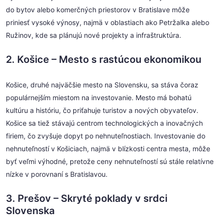
do bytov alebo komerčných priestorov v Bratislave môže
priniesť vysoké výnosy, najmä v oblastiach ako Petržalka alebo
Ružinov, kde sa plánujú nové projekty a infraštruktúra.
2. Košice – Mesto s rastúcou ekonomikou
Košice, druhé najväčšie mesto na Slovensku, sa stáva čoraz
populárnejším miestom na investovanie. Mesto má bohatú
kultúru a históriu, čo priťahuje turistov a nových obyvateľov.
Košice sa tiež stávajú centrom technologických a inovačných
firiem, čo zvyšuje dopyt po nehnuteľnostiach. Investovanie do
nehnuteľností v Košiciach, najmä v blízkosti centra mesta, môže
byť veľmi výhodné, pretože ceny nehnuteľností sú stále relatívne
nízke v porovnaní s Bratislavou.
3. Prešov – Skryté poklady v srdci
Slovenska