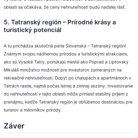
oblasti sa očakáva, že ceny nehnuteľností budú naďalej rásť.
5. Tatranský región – Prírodné krásy a
turistický potenciál
A tu prichádza skutočná perla Slovenska – Tatranský región!
Známym svojou nádhernou prírodou a turistickými atrakciami,
ako sú Vysoké Tatry, ponúkajú mestá ako Poprad a Liptovský
Mikuláš množstvo možností pre investorov zameraných na
rekreačné nehnuteľnosti. Dopyt po chalupách a apartmánoch v
Tatrách rastie, najmä počas letnej a zimnej sezóny. Investovanie
do nehnuteľností v tejto oblasti môže priniesť stabilný príjem z
prenájmu, keďže Tatranský región je obľúbenou destináciou pre
turistov a milovníkov prírody.
Záver