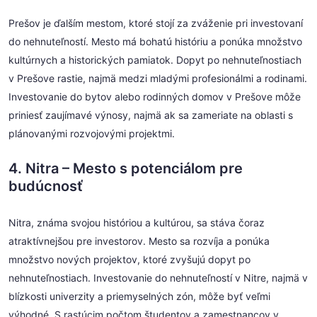
Prešov je ďalším mestom, ktoré stojí za zváženie pri investovaní
do nehnuteľností. Mesto má bohatú históriu a ponúka množstvo
kultúrnych a historických pamiatok. Dopyt po nehnuteľnostiach
v Prešove rastie, najmä medzi mladými profesionálmi a rodinami.
Investovanie do bytov alebo rodinných domov v Prešove môže
priniesť zaujímavé výnosy, najmä ak sa zameriate na oblasti s
plánovanými rozvojovými projektmi.
4. Nitra – Mesto s potenciálom pre
budúcnosť
Nitra, známa svojou históriou a kultúrou, sa stáva čoraz
atraktívnejšou pre investorov. Mesto sa rozvíja a ponúka
množstvo nových projektov, ktoré zvyšujú dopyt po
nehnuteľnostiach. Investovanie do nehnuteľností v Nitre, najmä v
blízkosti univerzity a priemyselných zón, môže byť veľmi
výhodné. S rastúcim počtom študentov a zamestnancov v