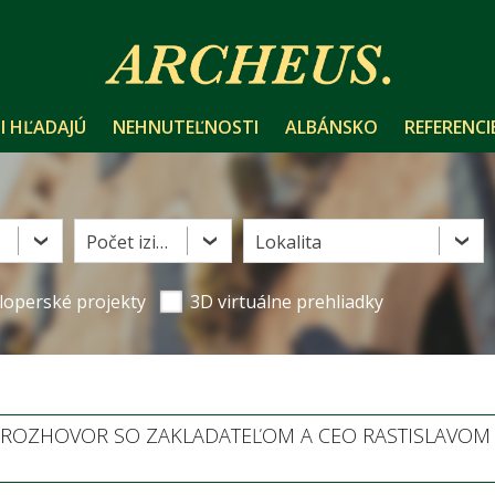
I HĽADAJÚ
NEHNUTEĽNOSTI
ALBÁNSKO
REFERENCI
Počet izieb
Lokalita
loperské projekty
3D virtuálne prehliadky
- ROZHOVOR SO ZAKLADATEĽOM A CEO RASTISLAVOM