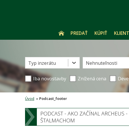
PREDAŤ
KÚPIŤ
KLIENT
Typ inzerátu
Nehnuteľnosti
Iba novostavby
Znížená cena
Deve
Úvod
»
Podcast_footer
PODCAST - AKO ZAČÍNAL ARCHEUS 
ŠTALMACHOM