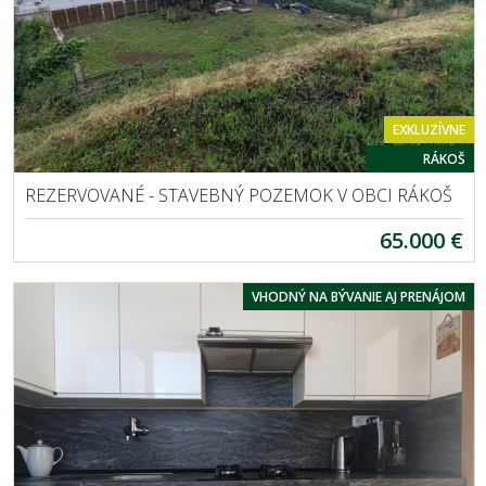
EXKLUZÍVNE
RÁKOŠ
REZERVOVANÉ - STAVEBNÝ POZEMOK V OBCI RÁKOŠ
65.000 €
VHODNÝ NA BÝVANIE AJ PRENÁJOM