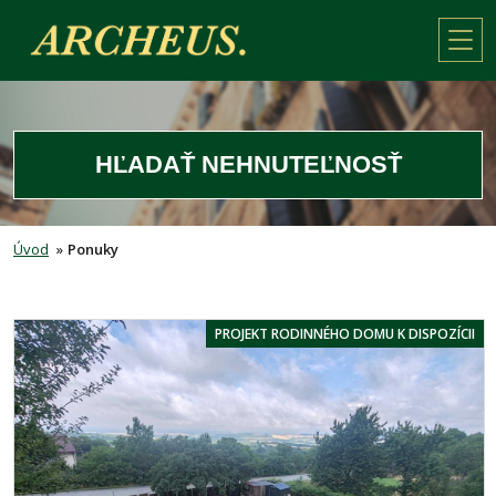
HĽADAŤ NEHNUTEĽNOSŤ
Úvod
»
Ponuky
PROJEKT RODINNÉHO DOMU K DISPOZÍCII