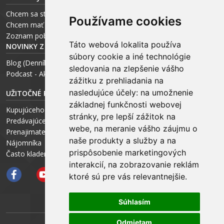
Chcem sa stať realitným odborníkom
Používame cookies
Chcem mať vlastnú kanceláriu
Zoznam pobočiek
Táto webová lokalita používa
NOVINKY Z MÉDIÍ
súbory cookie a iné technológie
Blog (Denník N a Trend) – R. Štalmach
sledovania na zlepšenie vášho
Podcast - Ako začínal ARCHEUS - R. Štalmach / CEO
zážitku z prehliadania na
nasledujúce účely:
na umožnenie
UŽITOČNÉ RADY PRE
základnej funkčnosti webovej
Kupujúceho
stránky
,
pre lepší zážitok na
Predávajúceho
webe
,
na meranie vášho záujmu o
Prenajimateľa
naše produkty a služby a na
Nájomníka
prispôsobenie marketingových
Často kladené otázky FAQ
interakcií
,
na zobrazovanie reklám
ktoré sú pre vás relevantnejšie
.
Súhlasím
Odmietam
ARCHEUS NET