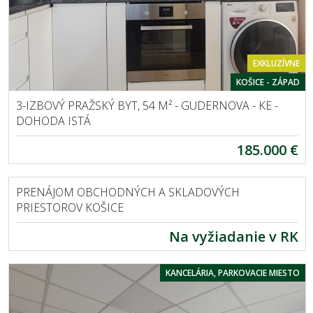
EXKLUZÍVNE
KOŠICE - ZÁPAD
3-IZBOVÝ PRAŽSKÝ BYT, 54 M² - GUDERNOVA - KE -
DOHODA ISTÁ
185.000 €
KOŠICE - JUH
PRENÁJOM OBCHODNÝCH A SKLADOVÝCH
PRIESTOROV KOŠICE
Na vyžiadanie v RK
KANCELÁRIA, PARKOVACIE MIESTO