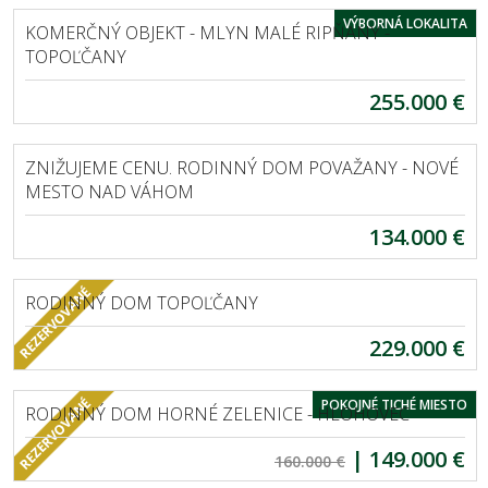
VÝBORNÁ LOKALITA
KOMERČNÝ OBJEKT - MLYN MALÉ RIPŇANY -
TOPOĽČANY
255.000 €
EXKLUZÍVNE
POVAŽANY
ZNIŽUJEME CENU. RODINNÝ DOM POVAŽANY - NOVÉ
MESTO NAD VÁHOM
134.000 €
EXKLUZÍVNE
TOPOĽČANY
RODINNÝ DOM TOPOĽČANY
229.000 €
EXKLUZÍVNE
HORNÉ ZELENICE
POKOJNÉ TICHÉ MIESTO
RODINNÝ DOM HORNÉ ZELENICE - HLOHOVEC
|
149.000 €
EXKLUZÍVNE
160.000 €