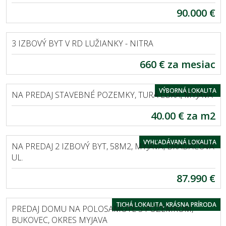
90.000 €
EXKLUZÍVNE
LUŽIANKY
3 IZBOVÝ BYT V RD LUŽIANKY - NITRA
660 € za mesiac
EXKLUZÍVNE
MYJAVA
VÝBORNÁ LOKALITA
NA PREDAJ STAVEBNÉ POZEMKY, TURÁ LÚKA, MYJAVA
40.00 € za m2
EXKLUZÍVNE
MYJAVA
VYHĽADÁVANÁ LOKALITA
NA PREDAJ 2 IZBOVÝ BYT, 58M2, MYJAVA, BRADÁČOVA
UL.
87.990 €
EXKLUZÍVNE
BUKOVEC
TICHÁ LOKALITA, KRÁSNA PRÍRODA
PREDAJ DOMU NA POLOSAMOTE S POZEMKOM,
BUKOVEC, OKRES MYJAVA