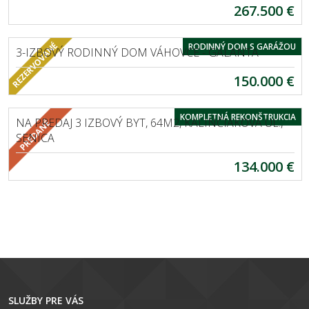
267.500 €
VÁHOVCE
RODINNÝ DOM S GARÁŽOU
3-IZBOVÝ RODINNÝ DOM VÁHOVCE - GALANTA
150.000 €
EXKLUZÍVNE
SENICA
KOMPLETNÁ REKONŠTRUKCIA
NA PREDAJ 3 IZBOVÝ BYT, 64M2, KALINČIAKOVA UL.,
SENICA
134.000 €
SLUŽBY PRE VÁS