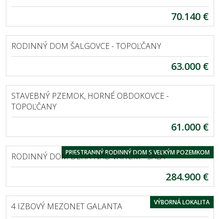
70.140 €
EXKLUZÍVNE
ŠALGOVCE
RODINNÝ DOM ŠALGOVCE - TOPOĽČANY
63.000 €
HORNÉ OBDOKOVCE
STAVEBNÝ PZEMOK, HORNÉ OBDOKOVCE -
TOPOĽČANY
61.000 €
DLHÁ NAD VÁHOM
PRIESTRANNÝ RODINNÝ DOM S VEĽKÝM POZEMKOM
RODINNÝ DOM DLHÁ NAD VÁHOM - ŠAĽA
284.900 €
GALANTA
VÝBORNÁ LOKALITA
4 IZBOVÝ MEZONET GALANTA