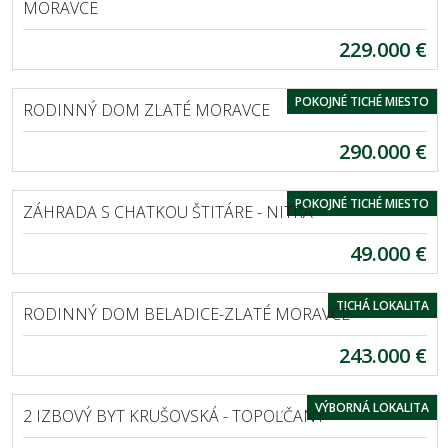
MORAVCE
229.000 €
EXKLUZÍVNE
ZLATÉ MORAVCE
POKOJNÉ TICHÉ MIESTO
RODINNÝ DOM ZLATÉ MORAVCE
290.000 €
EXKLUZÍVNE
ŠTITÁRE
POKOJNÉ TICHÉ MIESTO
ZÁHRADA S CHATKOU ŠTITÁRE - NITRA
49.000 €
EXKLUZÍVNE
BELADICE
TICHÁ LOKALITA
RODINNÝ DOM BELADICE-ZLATÉ MORAVCE
243.000 €
EXKLUZÍVNE
TOPOĽČANY
VÝBORNÁ LOKALITA
2 IZBOVÝ BYT KRUŠOVSKÁ - TOPOĽČANY