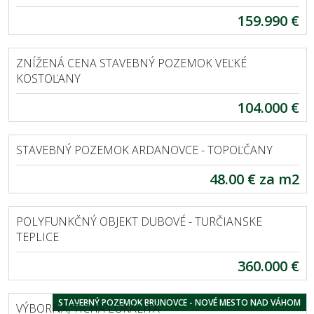
159.990 €
VEĽKÉ KOSTOĽANY
ZNÍŽENÁ CENA STAVEBNÝ POZEMOK VEĽKÉ
KOSTOĽANY
104.000 €
ARDANOVCE
STAVEBNÝ POZEMOK ARDANOVCE - TOPOĽČANY
48.00 € za m2
EXKLUZÍVNE
DUBOVÉ
POLYFUNKČNÝ OBJEKT DUBOVÉ - TURČIANSKE
TEPLICE
360.000 €
EXKLUZÍVNE
BRUNOVCE
STAVEBNÝ POZEMOK BRUNOVCE - NOVÉ MESTO NAD VÁHOM
VÝBORNÁ, TICHÁ LOKALITA