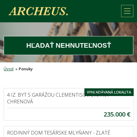
HĽADAŤ NEHNUTEĽNOSŤ
Úvod
»
Ponuky
NITRA
VYHĽADÁVANÁ LOKALITA
4 IZ. BYT S GARÁŽOU CLEMENTISOVA, NITRA -
CHRENOVÁ
235.000 €
TESÁRSKE MLYŇANY
RODINNÝ DOM TESÁRSKE MLYŇANY - ZLATÉ