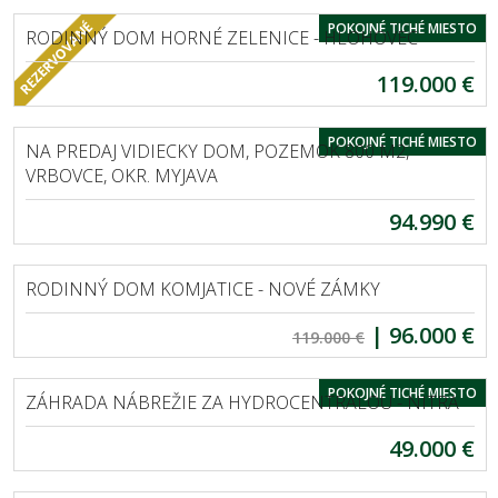
HORNÉ ZELENICE
POKOJNÉ TICHÉ MIESTO
RODINNÝ DOM HORNÉ ZELENICE - HLOHOVEC
119.000 €
EXKLUZÍVNE
VRBOVCE
POKOJNÉ TICHÉ MIESTO
NA PREDAJ VIDIECKY DOM, POZEMOK 800 M2,
VRBOVCE, OKR. MYJAVA
94.990 €
EXKLUZÍVNE
KOMJATICE
RODINNÝ DOM KOMJATICE - NOVÉ ZÁMKY
|
96.000 €
EXKLUZÍVNE
119.000 €
NITRA
POKOJNÉ TICHÉ MIESTO
ZÁHRADA NÁBREŽIE ZA HYDROCENTRÁLOU - NITRA
49.000 €
SLEPČANY