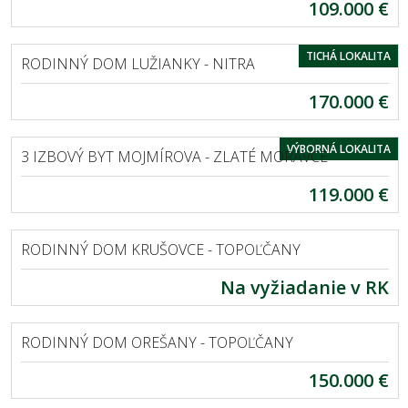
109.000 €
EXKLUZÍVNE
LUŽIANKY
TICHÁ LOKALITA
RODINNÝ DOM LUŽIANKY - NITRA
170.000 €
ZLATÉ MORAVCE
VÝBORNÁ LOKALITA
3 IZBOVÝ BYT MOJMÍROVA - ZLATÉ MORAVCE
119.000 €
EXKLUZÍVNE
KRUŠOVCE
RODINNÝ DOM KRUŠOVCE - TOPOĽČANY
Na vyžiadanie v RK
EXKLUZÍVNE
OREŠANY
RODINNÝ DOM OREŠANY - TOPOĽČANY
150.000 €
EXKLUZÍVNE
MALÉ RIPŇANY