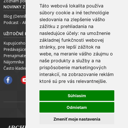
Zoznam pobočiek
Táto webová lokalita používa
NOVINKY Z MÉDIÍ
súbory cookie a iné technológie
Blog (Denník N a Trend) – R. Štalmach
sledovania na zlepšenie vášho
Podcast - Ako začínal ARCHEUS - R. Štalmach / CEO
zážitku z prehliadania na
nasledujúce účely:
na umožnenie
UŽITOČNÉ RADY PRE
základnej funkčnosti webovej
Kupujúceho
stránky
,
pre lepší zážitok na
Predávajúceho
webe
,
na meranie vášho záujmu o
Prenajimateľa
naše produkty a služby a na
Nájomníka
prispôsobenie marketingových
Často kladené otázky FAQ
interakcií
,
na zobrazovanie reklám
ktoré sú pre vás relevantnejšie
.
Súhlasím
Odmietam
ARCHEUS NET
Zmeniť moje nastavenia