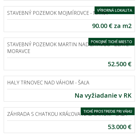
MOJMÍROVCE
VÝBORNÁ LOKALITA
STAVEBNÝ POZEMOK MOJMÍROVCE - NITRA
90.00 € za m2
MARTIN NAD ŽITAVOU
POKOJNÉ TICHÉ MIESTO
STAVEBNÝ POZEMOK MARTIN NAD ŽITAVOU - ZLATÉ
MORAVCE
52.500 €
TRNOVEC NAD VÁHOM
HALY TRNOVEC NAD VÁHOM - ŠAĽA
Na vyžiadanie v RK
KRÁĽOVÁ NAD VÁHOM
TICHÉ PROSTREDIE PRI VÁHU
ZÁHRADA S CHATKOU KRÁĽOVA NAD VÁHOM - ŠAĽA
53.000 €
MALÝ CETÍN