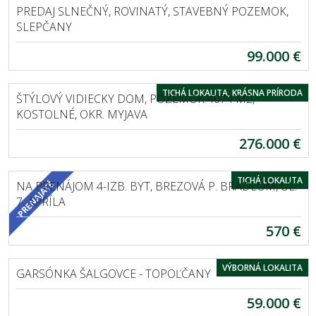
PREDAJ SLNEČNÝ, ROVINATÝ, STAVEBNÝ POZEMOK,
SLEPČANY
99.000 €
EXKLUZÍVNE
KOSTOLNÉ
TICHÁ LOKALITA, KRÁSNA PRÍRODA
ŠTÝLOVÝ VIDIECKY DOM, POZEMOK 4074 M2,
KOSTOLNÉ, OKR. MYJAVA
276.000 €
EXKLUZÍVNE
BREZOVÁ POD BRADLOM
TICHÁ LOKALITA
NA PRENÁJOM 4-IZB. BYT, BREZOVÁ P. BRADLOM, UL.
7. APRÍLA
570 €
EXKLUZÍVNE
ŠALGOVCE
VÝBORNÁ LOKALITA
GARSÓNKA ŠALGOVCE - TOPOĽČANY
59.000 €
EXKLUZÍVNE