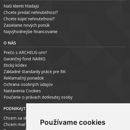
Naši klienti hľadajú
Chcete predať nehnuteľnosť?
Chcete kúpiť nehnuteľnosť?
Zasielanie nových ponúk
Najvýhodnejšie financovanie
O NÁS
Prečo s ARCHEUS-om?
Garančný fond NARKS
Etický kódex
Základné štandardy práce pre RK
Reklamačný poriadok
Ochrana osobných údajov
Nastavenia Cookies
P
oučenie o právach dotknutej osoby
PODNIKAJTE S ARCHEUS-OM
Chcem sa stať realitným odborníkom
Používame cookies
Chcem mať vlastnú kanceláriu