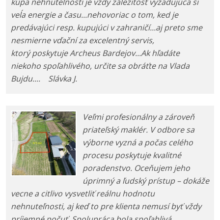
kúpa nehnuteľnosti je vždy záležitosť vyžadujúca si
veĺa energie a času...nehovoriac o tom, ked je
predávajúci resp. kupujúci v zahraničí...aj preto sme
nesmierne vďační za excelentný servis,
ktorý poskytuje Archeus Bardejov...Ak hľadáte
niekoho spoľahlivého, určite sa obráťte na Vlada
Bujdu.... Slávka J.
Veľmi profesionálny a zároveň
priateľský maklér. V odbore sa
výborne vyzná a počas celého
procesu poskytuje kvalitné
poradenstvo. Oceňujem jeho
úprimný a ľudský prístup – dokáže
vecne a citlivo vysvetliť reálnu hodnotu
nehnuteľnosti, aj keď to pre klienta nemusí byť vždy
príjemné počuť. Spolupráca bola spoľahlivá,