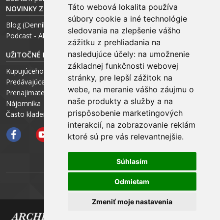
Táto webová lokalita používa
NOVINKY Z MÉDIÍ
súbory cookie a iné technológie
Blog (Denník N a Trend) – R. Štalmach
sledovania na zlepšenie vášho
Podcast - Ako začínal ARCHEUS - R. Štalmach / CEO
zážitku z prehliadania na
nasledujúce účely:
na umožnenie
UŽITOČNÉ RADY PRE
základnej funkčnosti webovej
Kupujúceho
stránky
,
pre lepší zážitok na
Predávajúceho
webe
,
na meranie vášho záujmu o
Prenajimateľa
naše produkty a služby a na
Nájomníka
prispôsobenie marketingových
Často kladené otázky FAQ
interakcií
,
na zobrazovanie reklám
ktoré sú pre vás relevantnejšie
.
Súhlasím
Odmietam
ARCHEUS NET
Zmeniť moje nastavenia
Copyright © 2025 : : ARCHEUS Partners