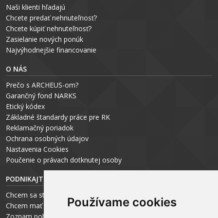
Naši klienti hľadajú
Chcete predať nehnuteľnosť?
Chcete kúpiť nehnuteľnosť?
Zasielanie nových ponúk
Najvýhodnejšie financovanie
O NÁS
Prečo s ARCHEUS-om?
Garančný fond NARKS
Etický kódex
Základné štandardy práce pre RK
Reklamačný poriadok
Ochrana osobných údajov
Nastavenia Cookies
P
oučenie o právach dotknutej osoby
PODNIKAJTE S ARCHEUS-OM
Chcem sa stať realitným odborníkom
Používame cookies
Chcem mať vlastnú kanceláriu
Zoznam pobočiek