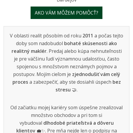
AKO VÁM MÔŽEM POMÔCŤ?
V oblasti realít pôsobím od roku
2011
a počas tejto
doby som nadobudol
bohaté skúsenosti ako
realitný maklér
. Predaj alebo kúpa nehnuteľnosti
je pre väčšinu ľudí významnou udalosťou, často
spojenou s množstvom neznámych pojmov a
postupov. Mojím cieľom je
zjednodušiť vám celý
proces
a zabezpečiť, aby ste dosiahli úspech
bez
stresu
🤝.
Od začiatku mojej kariéry som úspešne zrealizoval
množstvo obchodov a pri tom si
vybudoval
dlhodobé priateľstvá a dôveru
klientov
💼✨. Pre mňa nejde len o podpisy na