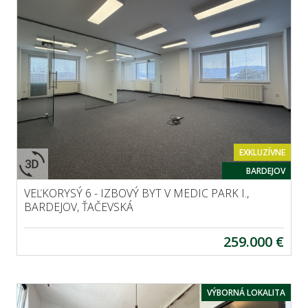
EXKLUZÍVNE
BARDEJOV
VEĽKORYSÝ 6 - IZBOVÝ BYT V MEDIC PARK I.,
BARDEJOV, ŤAČEVSKÁ
259.000 €
VÝBORNÁ LOKALITA