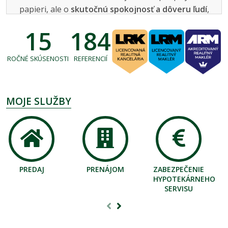
papieri, ale o
skutočnú spokojnosť a dôveru ľudí
,
ktorí sa na mňa obracajú s istotou.
15
184
Každému klientovi sa venujem
individuálne
, snažím
ROČNÉ SKÚSENOSTI
REFERENCIÍ
sa porozumieť jeho potrebám a
priniesť optimálne
riešenie
. Moja práca nie je len povinnosťou, ale
aj
vášeň
, ktorú napĺňam s radosťou každý deň.
MOJE SLUŽBY
👉
Ak hľadáte profesionála, ktorý vám pomôže
predať alebo kúpiť nehnuteľnosť v Bardejove,
kontaktujte ma. Spoločne nájdeme najlepšie
riešenie a zabezpečíme úspešný obchod!
🏠
PREDAJ
PRENÁJOM
ZABEZPEČENIE
HYPOTEKÁRNEHO
SERVISU