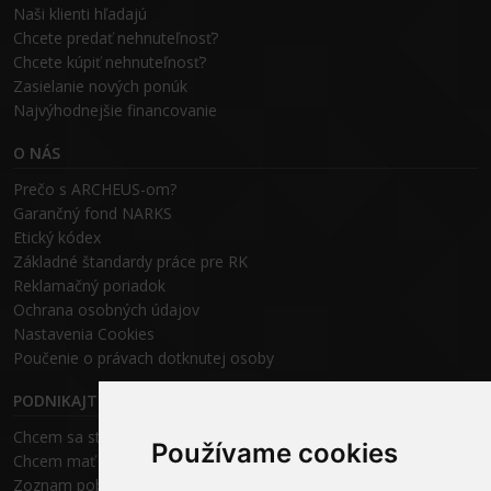
Naši klienti hľadajú
Chcete predať nehnuteľnosť?
Chcete kúpiť nehnuteľnosť?
Zasielanie nových ponúk
Najvýhodnejšie financovanie
O NÁS
Prečo s ARCHEUS-om?
Garančný fond NARKS
Etický kódex
Základné štandardy práce pre RK
Reklamačný poriadok
Ochrana osobných údajov
Nastavenia Cookies
P
oučenie o právach dotknutej osoby
PODNIKAJTE S ARCHEUS-OM
Chcem sa stať realitným odborníkom
Používame cookies
Chcem mať vlastnú kanceláriu
Zoznam pobočiek