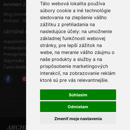
Táto webová lokalita používa
NOVINKY Z MÉDIÍ
súbory cookie a iné technológie
Blog (Denník N a Trend) – R. Štalmach
sledovania na zlepšenie vášho
Podcast - Ako začínal ARCHEUS - R. Štalmach / CEO
zážitku z prehliadania na
nasledujúce účely:
na umožnenie
UŽITOČNÉ RADY PRE
základnej funkčnosti webovej
Kupujúceho
stránky
,
pre lepší zážitok na
Predávajúceho
webe
,
na meranie vášho záujmu o
Prenajimateľa
naše produkty a služby a na
Nájomníka
prispôsobenie marketingových
Často kladené otázky FAQ
interakcií
,
na zobrazovanie reklám
ktoré sú pre vás relevantnejšie
.
Súhlasím
Odmietam
ARCHEUS NET
Zmeniť moje nastavenia
Copyright © 2025 : : ARCHEUS Partners