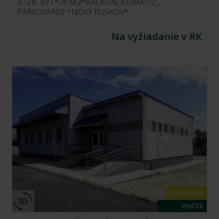
3-IZB. BYT*76 M2*BALKÓN, KLIMATIZ.,
PARKOVANIE *NOVÝ RUSKOV*
Na vyžiadanie v RK
EXKLUZÍVNE
VOJČICE