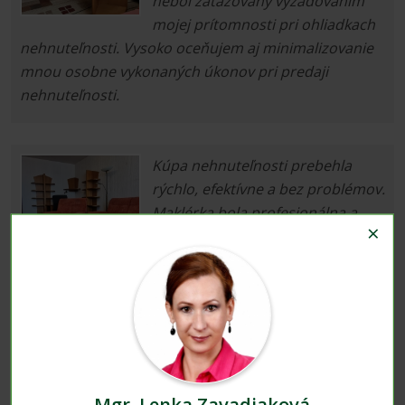
nebol zaťažovaný vyžadovaním
mojej prítomnosti pri ohliadkach
nehnuteľnosti. Vysoko oceňujem aj minimalizovanie
mnou osobne vykonaných úkonov pri predaji
nehnuteľnosti.
Kúpa nehnuteľnosti prebehla
rýchlo, efektívne a bez problémov.
Maklérka bola profesionálna a
×
veľmi nápomocná so všetkými
úkonmi patriacimi k predaju,
prevodu vlastníckeho práva a
následnému užívaniu nehnuteľnosti. Obzvlášť
oceňujem 3D prehliadku nehnuteľnosti.
Som maximálne spokojný pri
Mgr. Lenka Zavadiaková