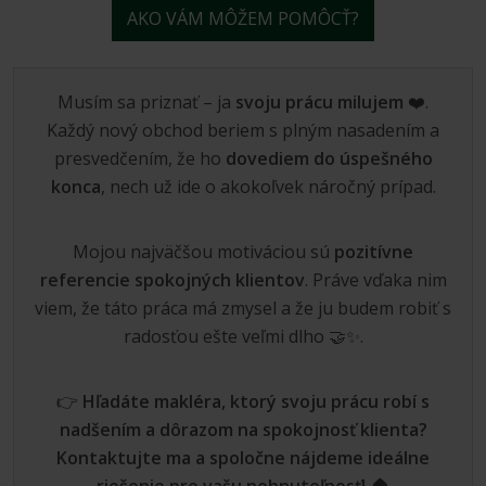
AKO VÁM MÔŽEM POMÔCŤ?
Musím sa priznať – ja
svoju prácu milujem
❤️.
Každý nový obchod beriem s plným nasadením a
presvedčením, že ho
dovediem do úspešného
konca
, nech už ide o akokoľvek náročný prípad.
Mojou najväčšou motiváciou sú
pozitívne
referencie spokojných klientov
. Práve vďaka nim
viem, že táto práca má zmysel a že ju budem robiť s
radosťou ešte veľmi dlho 🤝✨.
👉
Hľadáte makléra, ktorý svoju prácu robí s
nadšením a dôrazom na spokojnosť klienta?
Kontaktujte ma a spoločne nájdeme ideálne
riešenie pre vašu nehnuteľnosť!
🏠