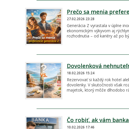
Prečo sa menia prefere
27.02.2026 23:28
Generácia Z vyrastala v úplne ino
ekonomickým výkyvom aj rýchlym
rozhodnutia – od kariéry až po b
Dovolenková nehnuteľno
18.02.2026 15:24
Rezervovať si každý rok hotel ale
dovolenky. V skutočnosti však ro
majetok, ktorý môže dlhodobo rás
Čo robiť, ak vám banka
10.02.2026 17:46