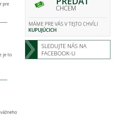
PREDAŤ
r pre
CHCEM
MÁME PRE VÁS V TEJTO CHVÍLI
KUPUJÚCICH
SLEDUJTE NÁS NA
FACEBOOK-U
e je to
j vážneho