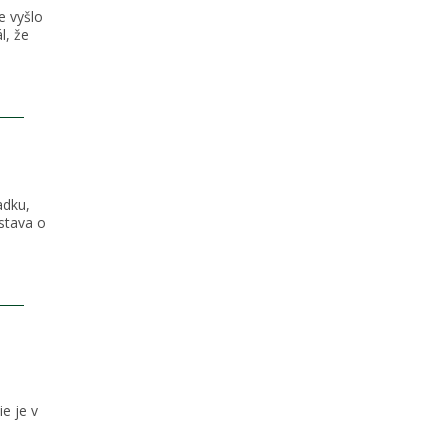
e vyšlo
l, že
adku,
stava o
a
e je v