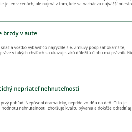
nie je len v cenách, ale najmä v tom, kde sa nachádza najväčší priesto
e brzdy v aute
 snažia všetko vybaviť čo najrýchlejšie. Zmluvy podpísať okamžite,
e práve v takých chvíľach sa ukazuje, akú dôležitú úlohu má právnik. Ni
tichý nepriateľ nehnuteľnosti
prvý pohľad. Nepôsobí dramaticky, nepríde zo dňa na deň. O to je
 hodnotu nehnuteľnosti, zhoršuje kvalitu bývania a dokáže odradiť a