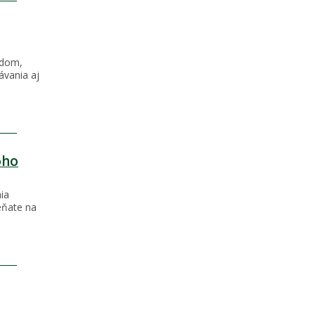
ndom,
vania aj
oho
ia
eňate na