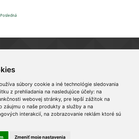
Posledná
UŽITOČNÉ RADY PRE
kom
Kupujúceho
kies
Predávajúceho
Prenajimateľa
oužíva súbory cookie a iné technológie sledovania
Nájomníka
itku z prehliadania na nasledujúce účely:
na
Často kladené otázky FAQ
mach
unkčnosti webovej stránky
,
pre lepší zážitok na
R.
o záujmu o naše produkty a služby a na
gových interakcií
,
na zobrazovanie reklám ktoré sú
ARCHEUS NET
am
Zmeniť moje nastavenia