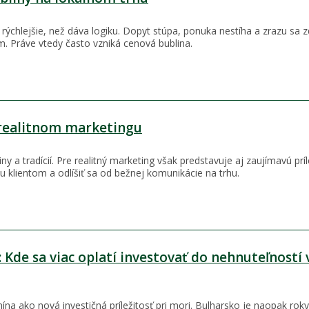
rýchlejšie, než dáva logiku. Dopyt stúpa, ponuka nestíha a zrazu sa z
. Práve vtedy často vzniká cenová bublina.
 realitnom marketingu
y a tradícií. Pre realitný marketing však predstavuje aj zaujímavú príl
ku klientom a odlíšiť sa od bežnej komunikácie na trhu.
 Kde sa viac oplatí investovať do nehnuteľností 
ína ako nová investičná príležitosť pri mori. Bulharsko je naopak rok