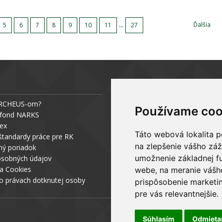
...
Ďalšia
5
6
7
8
9
10
11
27
PODNIKAJTE S ARCHEUS-OM
ARCHEUS-om?
Chcem sa stať realitným odborní
Používame coo
 fond NARKS
Chcem mať vlastnú kanceláriu
dex
Zoznam pobočiek
Táto webová lokalita p
NOVINKY Z MÉDIÍ
štandardy práce pre RK
na zlepšenie vášho záž
ý poriadok
Blog (Denník N a Trend) – R. Štal
umožnenie základnej f
osobných údajov
Podcast - Ako začínal ARCHEUS - 
a Cookies
webe
,
na meranie vášh
Štalmach / CEO
o právach dotknutej osoby
prispôsobenie marketin
pre vás relevantnejšie
.
Súhlasím
Odmiet