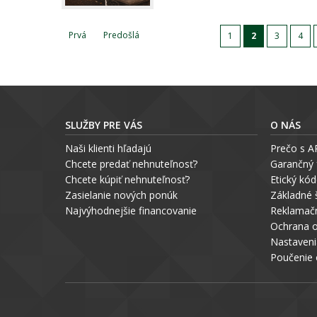
Prvá
Predošlá
1
2
3
4
SLUŽBY PRE VÁS
O NÁS
Naši klienti hľadajú
Prečo s 
Chcete predať nehnuteľnosť?
Garančný
Chcete kúpiť nehnuteľnosť?
Etický kó
Zasielanie nových ponúk
Základné 
Najvýhodnejšie financovanie
Reklamačn
Ochrana 
Nastaveni
P
oučenie 