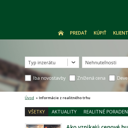
PREDAŤ
KÚPIŤ
KLIENT
Typ inzerátu
Nehnuteľnosti
Iba novostavby
Znížená cena
Deve
Úvod
»
Informácie z realitného trhu
VŠETKY
AKTUALITY
REALITNÉ PORADE
Ako vznikajú cenové bu