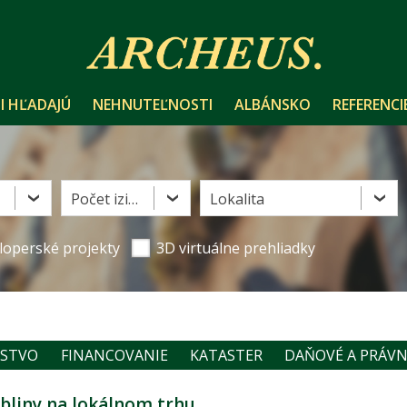
I HĽADAJÚ
NEHNUTEĽNOSTI
ALBÁNSKO
REFERENCI
Počet izieb
Lokalita
loperské projekty
3D virtuálne prehliadky
NSTVO
FINANCOVANIE
KATASTER
DAŇOVÉ A PRÁVN
bliny na lokálnom trhu