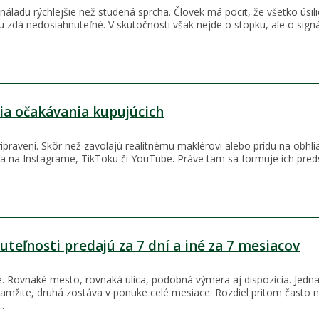
áladu rýchlejšie než studená sprcha. Človek má pocit, že všetko úsili
 zdá nedosiahnuteľné. V skutočnosti však nejde o stopku, ale o signá
ia očakávania kupujúcich
ipravení. Skôr než zavolajú realitnému maklérovi alebo prídu na obhli
ia na Instagrame, TikToku či YouTube. Práve tam sa formuje ich pred
teľnosti predajú za 7 dní a iné za 7 mesiacov
. Rovnaké mesto, rovnaká ulica, podobná výmera aj dispozícia. Jedn
mžite, druhá zostáva v ponuke celé mesiace. Rozdiel pritom často ni
.