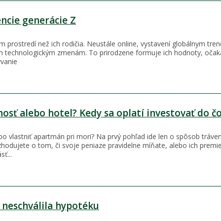
ncie generácie Z
m prostredí než ich rodičia. Neustále online, vystavení globálnym tre
 technologickým zmenám. To prirodzene formuje ich hodnoty, očaká
ývanie
sť alebo hotel? Kedy sa oplatí investovať do č
bo vlastniť apartmán pri mori? Na prvý pohľad ide len o spôsob tráven
zhodujete o tom, či svoje peniaze pravidelne míňate, alebo ich premi
ť...
 neschválila hypotéku