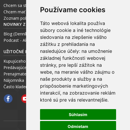
Chcem sa stať realitným odborníkom
Používame cookies
Chcem mať vlastnú kanceláriu
Zoznam pobočiek
Táto webová lokalita používa
NOVINKY Z MÉDIÍ
súbory cookie a iné technológie
Blog (Denník N a Trend) – R. Štalmach
sledovania na zlepšenie vášho
Podcast - Ako začínal ARCHEUS - R. Štalmach / CEO
zážitku z prehliadania na
nasledujúce účely:
na umožnenie
UŽITOČNÉ RADY PRE
základnej funkčnosti webovej
Kupujúceho
stránky
,
pre lepší zážitok na
Predávajúceho
webe
,
na meranie vášho záujmu o
Prenajimateľa
naše produkty a služby a na
Nájomníka
prispôsobenie marketingových
Často kladené otázky FAQ
interakcií
,
na zobrazovanie reklám
ktoré sú pre vás relevantnejšie
.
Súhlasím
Odmietam
ARCHEUS NET