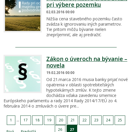
pri výbere pozemku
02.03.2016 00:00
Nižšia cena stavebného pozemku často
zvádza k ignorovaniu iných parametrov.
Tie pritom môžu bývanie nielen
znepríjemniť, ale aj predražiť.
Zákon o úveroch na bývanie –
novela
19.02.2016 00:00
Od 21.marca 2016 musia banky prijať nové
opatrenia v oblasti spotrebiteľských
hypotekárnych zmlúv. K tejto zmene
dochádza vďaka zavedeniu smernice
Európskeho parlamentu a rady 2014 Rady 2014/17/EÚ zo 4.
februára 2014 o zmluvách o úvere pre...
...
1
17
18
19
20
21
22
23
24
25
26
27
Prvá
Predošlá