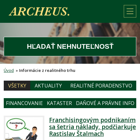
HĽADAŤ NEHNUTEĽNOSŤ
Úvod
»
Informácie z realitného trhu
VŠETKY
AKTUALITY
REALITNÉ PORADENSTVO
FINANCOVANIE
KATASTER
DAŇOVÉ A PRÁVNE INFO
Franchisingovým podnikaním
sa šetria náklady, podčiarkuje
Rastislav Štalmach