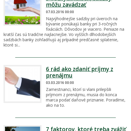
môžu zavádzať
07.03.2016 00:00
Najvýhodnejšie sadzby pri úveroch na
bývanie ponúkajú banky pri 3-ročných
fixáciách. Dôvodov je viacero. Peniaze na
kratší čas sú tradične najlacnejšie. Vo vyšších dlhodobejších
sadzbách banky zohľadňujú aj prípadné predčasné splatenie,
ktoré si...
6 rád ako zdaniť príjmy z
prenájmu
03.03.2016 00:00
Zamestnanci, ktorí si vlani prilepšili
príjmom z prenájmu, musia do konca
marca podať daňové priznanie. Poradíme,
ako na to.
7 faktorov, ktoré treba zvážiť