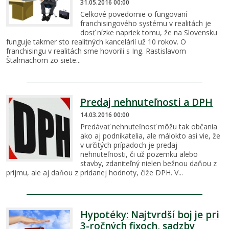
31.05.2016 00:00
Celkové povedomie o fungovaní
franchisingového systému v realitách je
dosť nízke napriek tomu, že na Slovensku
funguje takmer sto realitných kancelárií už 10 rokov. O
franchisingu v realitách sme hovorili s Ing. Rastislavom
Štalmachom zo siete...
Predaj nehnuteľnosti a DPH
14.03.2016 00:00
Predávať nehnuteľnosť môžu tak občania
ako aj podnikatelia, ale málokto asi vie, že
v určitých prípadoch je predaj
nehnuteľnosti, či už pozemku alebo
stavby, zdaniteľný nielen bežnou daňou z
príjmu, ale aj daňou z pridanej hodnoty, čiže DPH. V...
Hypotéky: Najtvrdší boj je pri
3-ročných fixoch, sadzby