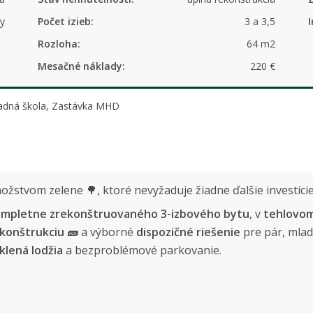
y
Počet izieb:
3 a 3,5
I
Rozloha:
64 m2
Mesačné náklady:
220 €
kladná škola, Zastávka MHD
ožstvom zelene 🌳, ktoré nevyžaduje žiadne ďalšie investíci
mpletne zrekonštruovaného 3-izbového bytu
, v
tehlovo
ekonštrukciu 🧱
a výborné
dispozičné riešenie
pre pár, mlad
klená lodžia
a bezproblémové parkovanie.