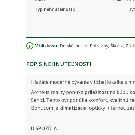
Typ nehnuteľnosti:
Byt
V blízkosti:
Detské ihrisko, Potraviny, Škôlka, Zá
POPIS NEHNUTEĽNOSTI
Hľadáte moderné bývanie v tichej lokalite s mn
Archeus reality ponúka
príležitosť
na kúpu
ko
Senici. Tento byt ponúka komfort,
kvalitnú r
Bonusom je
klimatizácia
, optický internet,
zas
DISPOZÍCIA