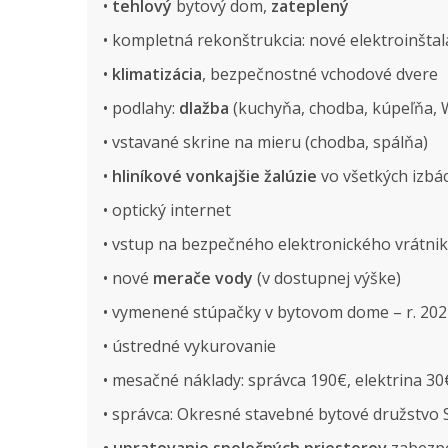
•
tehlový
bytový dom,
zateplený
• kompletná rekonštrukcia: nové elektroinštal
•
klimatizácia
, bezpečnostné vchodové dvere
• podlahy:
dlažba
(kuchyňa, chodba, kúpeľňa, 
• vstavané skrine na mieru (chodba, spálňa)
•
hliníkové vonkajšie žalúzie
vo všetkých izbá
• optický internet
• vstup na bezpečného elektronického vrátni
• nové
merače vody
(v dostupnej výške)
• vymenené stúpačky v bytovom dome – r. 202
• ústredné vykurovanie
• mesačné náklady: správca 190€, elektrina 30
• správca: Okresné stavebné bytové družstvo 