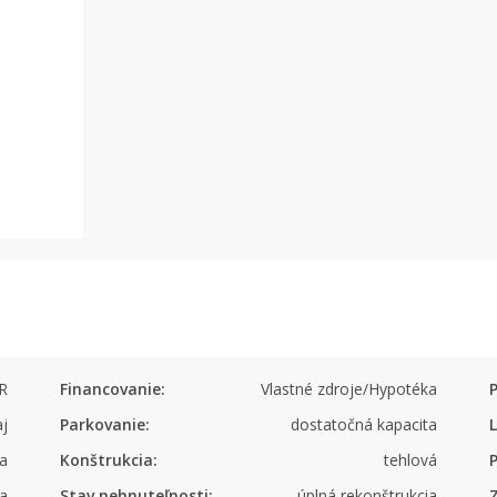
R
Financovanie:
Vlastné zdroje/Hypotéka
aj
Parkovanie:
dostatočná kapacita
a
Konštrukcia:
tehlová
P
va
Stav nehnuteľnosti:
úplná rekonštrukcia
Z