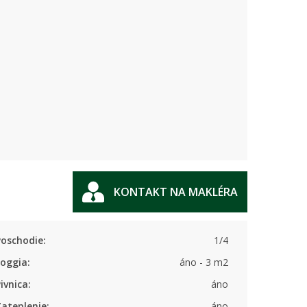
KONTAKT NA MAKLÉRA
Poschodie:
1/4
Loggia:
áno - 3 m2
ivnica:
áno
ateplenie:
áno