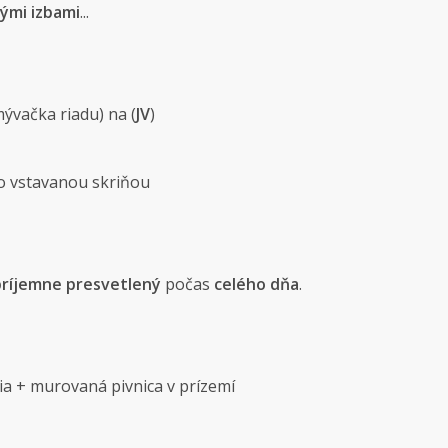
ými izbami
...
ývačka riadu) na (
JV
)
so vstavanou skriňou
príjemne presvetlený
počas
celého dňa
.
ia + murovaná pivnica v prízemí