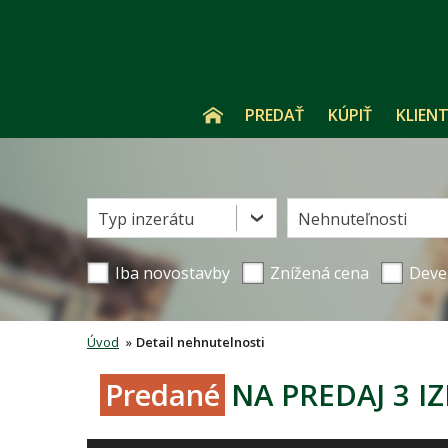
PREDAŤ
KÚPIŤ
KLIENT
Typ inzerátu
Nehnuteľnosti
Iba novostavby
Znížená cena
Deve
Úvod
»
Detail nehnutelnosti
Predané
NA PREDAJ 3 IZ