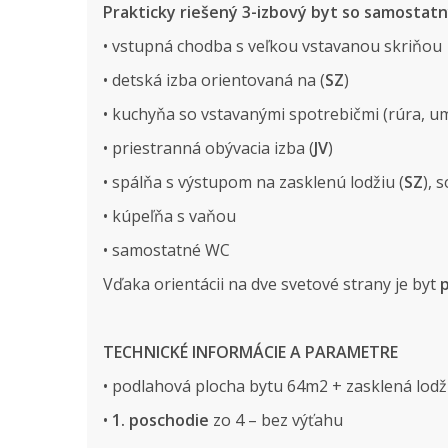
Prakticky riešený 3-izbový byt so samostatn
• vstupná chodba s veľkou vstavanou skriňou
• detská izba orientovaná na (
SZ
)
• kuchyňa so vstavanými spotrebičmi (rúra, um
• priestranná obývacia izba (
JV
)
• spálňa s výstupom na zasklenú lodžiu (
SZ
), 
• kúpeľňa s vaňou
• samostatné WC
Vďaka orientácii na dve svetové strany je byt
TECHNICKÉ INFORMÁCIE A PARAMETRE
• podlahová plocha bytu
64m2 + zasklená lodž
•
1. poschodie
zo 4 – bez výťahu