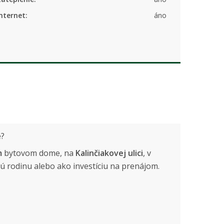
nternet:
áno
e?
m
bytovom dome, na
Kalinčiakovej ulici
, v
ú rodinu alebo ako investíciu na prenájom.