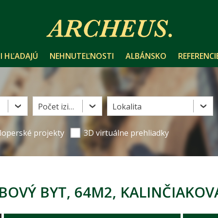
I HĽADAJÚ
NEHNUTEĽNOSTI
ALBÁNSKO
REFERENCI
Počet izieb
Lokalita
loperské projekty
3D virtuálne prehliadky
BOVÝ BYT, 64M2, KALINČIAKOVA