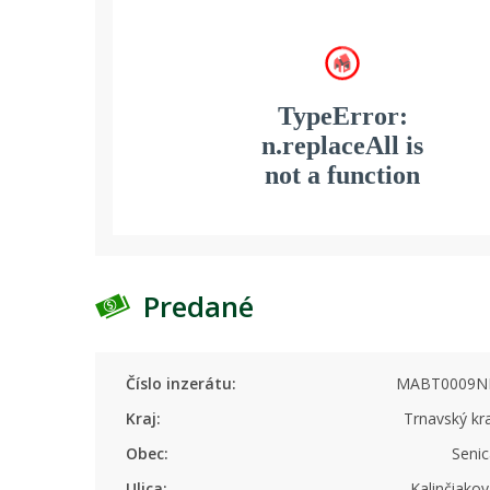
Predané
Číslo inzerátu:
MABT0009N
Kraj:
Trnavský kr
Obec:
Senic
Ulica:
Kalinčiako