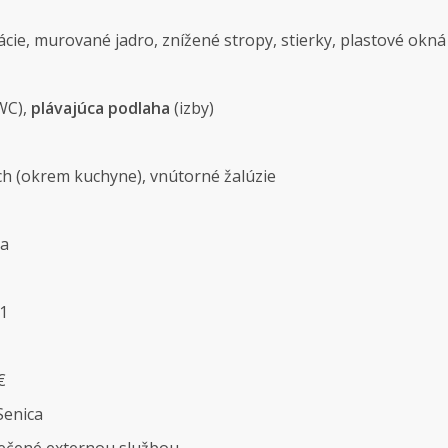
ácie, murované jadro, znížené stropy, stierky, plastové okná
WC),
plávajúca podlaha
(izby)
ch (okrem kuchyne), vnútorné žalúzie
ka
1
€
Senica