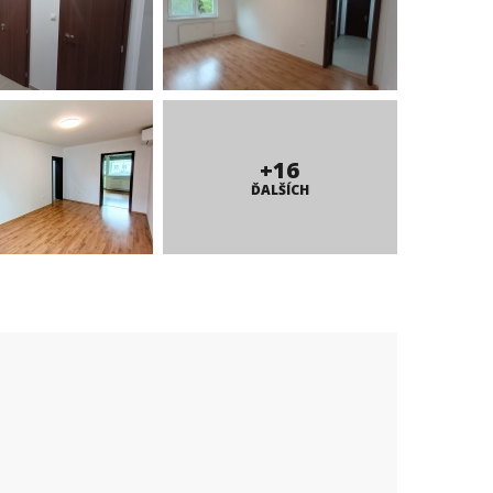
+16
ĎALŠÍCH