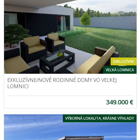
EXKLUZÍVNE
VEĽKÁ LOMNICA
EXKLUZÍVNE/NOVÉ RODINNÉ DOMY VO VEĽKEJ
LOMNICI
349.000 €
VÝBORNÁ LOKALITA, KRÁSNE VÝHĽADY