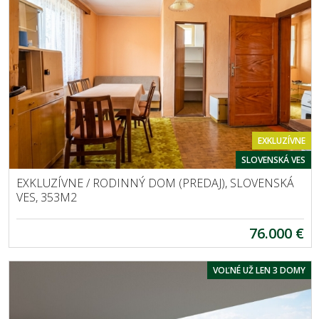
EXKLUZÍVNE
SLOVENSKÁ VES
EXKLUZÍVNE / RODINNÝ DOM (PREDAJ), SLOVENSKÁ
VES, 353M2
76.000 €
VOĽNÉ UŽ LEN 3 DOMY