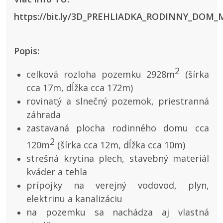
https://bit.ly/3D_PREHLIADKA_RODINNY_DO
Popis:
2
celková rozloha pozemku 2928m
(šírka
cca 17m, dĺžka cca 172m)
rovinatý a slnečný pozemok, priestranná
záhrada
zastavaná plocha rodinného domu cca
2
120m
(šírka cca 12m, dĺžka cca 10m)
strešná krytina plech, stavebný materiál
kváder a tehla
prípojky na verejný vodovod, plyn,
elektrinu a kanalizáciu
na pozemku sa nachádza aj vlastná