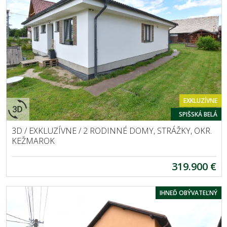
EXKLUZÍVNE
SPIŠSKÁ BELÁ
3D / EXKLUZÍVNE / 2 RODINNÉ DOMY, STRÁŽKY, OKR.
KEŽMAROK
319.900 €
IHNEĎ OBÝVATEĽNÝ