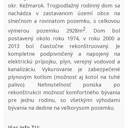
okr. Kežmarok. Trojpodlažný rodinný dom sa
nachádza v zastavanom území obce na
slnečnom a rovinatom pozemku, s celkovou
2
výmerou pozemku 2928m
. Dom bol
postavený okolo roku 1974, v roku 2000 a
2013 bol čiastočne rekonštruovaný. Je
kompletne podpivničený a napojený na
elektrickú prípojku, plyn, verejný vodovod a
kanalizáciu. Vykurovanie je zabezpečené
plynovým kotlom (možnosť aj kotol na tuhé
palivo). Nehnuteľnosť ponúka po
rekonštrukcii možnosť komfortného bývania
pre jednu rodinu, so všetkými výhodami
bývania na dedine na veľkorysom pozemku.
Viac info TU: