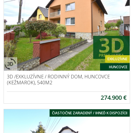
EXKLUZÍVNE
HUNCOVCE
3D /EXKLUZÍVNE / RODINNÝ DOM, HUNCOVCE
(KEŽMAROK), 540M2
274.900 €
ČIASTOČNE ZARIADENÝ / IHNEĎ K DISPOZÍCII