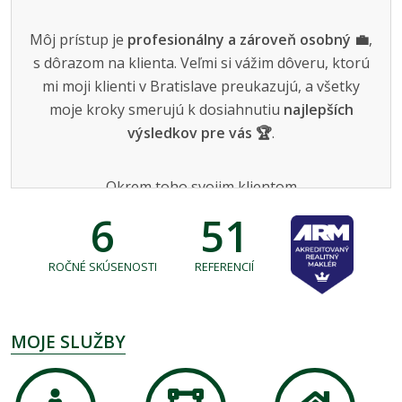
Môj prístup je
profesionálny a zároveň osobný 💼
,
s dôrazom na klienta. Veľmi si vážim dôveru, ktorú
mi moji klienti v Bratislave preukazujú, a všetky
moje kroky smerujú k dosiahnutiu
najlepších
výsledkov pre vás 🏆
.
Okrem toho svojim klientom
zabezpečujem
kompletné finančné služby 💰
pri
6
51
predaji aj kúpe nehnuteľností v Bratislave, aby bol
celý proces jednoduchý a bezstarostný.
ROČNÉ SKÚSENOSTI
REFERENCIÍ
Ak hľadáte
spoľahlivého realitného makléra v
Bratislave
, ktorý kladie dôraz na ľudský prístup a
MOJE SLUŽBY
spokojnosť klienta, som tu pre vás.
Teším sa na
našu spoluprácu! 🌟