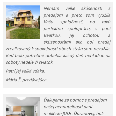
Nemám veľké skúsenosti s
predajom a preto som využila
Vašu spoločnosť, no takú
perfektnú spoluprácu, s pani
Beatkou, jej ochotou a
skúsenosťami ako bol predaj
zrealizovaný k spokojnosti oboch strán som nezažila.
Keď bolo potrebné dobehla každý deň nehľadiac na
soboty nedele či sviatok.
Patrí jej veľká vďaka.
Mária Š. predávajúca
Ďakujeme za pomoc s predajom
našej nehnuteľnosti pani
maklérke JUDr. Ďuranovej, boli