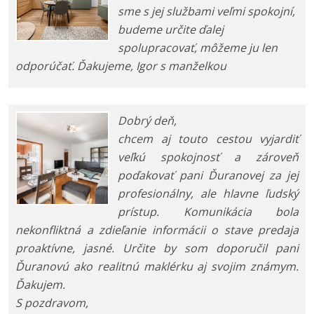
sme s jej službami veľmi spokojní,
budeme určite ďalej
spolupracovať, môžeme ju len
odporúčať. Ďakujeme, Igor s manželkou
Dobrý deň,
chcem aj touto cestou vyjardiť
veľkú spokojnosť a zároveň
poďakovať pani Ďuranovej za jej
profesionálny, ale hlavne ľudský
prístup. Komunikácia bola
nekonfliktná a zdieľanie informácii o stave predaja
proaktívne, jasné. Určite by som doporučil pani
Ďuranovú ako realitnú maklérku aj svojim známym.
Ďakujem.
S pozdravom,