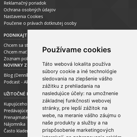
Reklamačný poriadok
Ochrana osobných údajov
Nastavenia Cookies
P
oučenie o právach dotknutej osoby
PODNIKAJTE S ARCHEUS-OM
Chcem sa stať realitným odborníkom
Používame cookies
Chcem mať vlastnú kanceláriu
Zoznam pobočiek
Táto webová lokalita používa
NOVINKY Z MÉDIÍ
súbory cookie a iné technológie
Blog (Denník N a Trend) – R. Štalmach
sledovania na zlepšenie vášho
Podcast - Ako začínal ARCHEUS - R. Štalmach / CEO
zážitku z prehliadania na
nasledujúce účely:
na umožnenie
UŽITOČNÉ RADY PRE
základnej funkčnosti webovej
Kupujúceho
stránky
,
pre lepší zážitok na
Predávajúceho
webe
,
na meranie vášho záujmu o
Prenajimateľa
naše produkty a služby a na
Nájomníka
prispôsobenie marketingových
Často kladené otázky FAQ