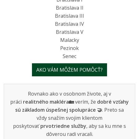
Bratislava II
Bratislava III
Bratislava IV
Bratislava V
Malacky
Pezinok
Senec
AKO VÁM MÔŽEM POMÔCŤ?
Rovnako ako v osobnom živote, aj v
práci
realitného makléra🏡
verím, že
dobré vzťahy
sú základom úspešnej spolupráce 🤝
. Preto sa
vždy snažím svojim klientom
poskytovať
prvotriedne služby
, aby sa ku mne s
dôverou radi vracali.