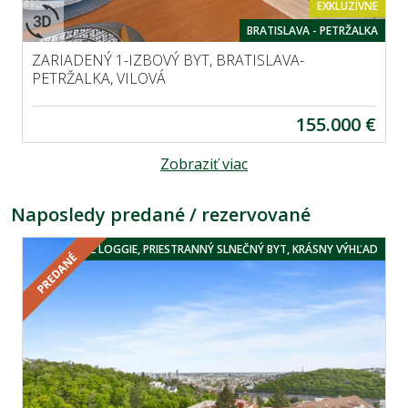
EXKLUZÍVNE
BRATISLAVA - PETRŽALKA
ZARIADENÝ 1-IZBOVÝ BYT, BRATISLAVA-
PETRŽALKA, VILOVÁ
155.000 €
Zobraziť viac
Naposledy predané / rezervované
2 LOGGIE, PRIESTRANNÝ SLNEČNÝ BYT, KRÁSNY VÝHĽAD