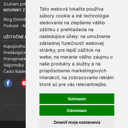
Zoznam pobočiek
Táto webová lokalita používa
NOVINKY Z MÉDIÍ
súbory cookie a iné technológie
Blog (Denník N a Trend) – R. Štalmach
sledovania na zlepšenie vášho
Podcast - Ako začínal ARCHEUS - R. Štalmach / CEO
zážitku z prehliadania na
nasledujúce účely:
na umožnenie
UŽITOČNÉ RADY PRE
základnej funkčnosti webovej
Kupujúceho
stránky
,
pre lepší zážitok na
Predávajúceho
webe
,
na meranie vášho záujmu o
Prenajimateľa
naše produkty a služby a na
Nájomníka
prispôsobenie marketingových
Často kladené otázky FAQ
interakcií
,
na zobrazovanie reklám
ktoré sú pre vás relevantnejšie
.
Súhlasím
Odmietam
ARCHEUS NET
Zmeniť moje nastavenia