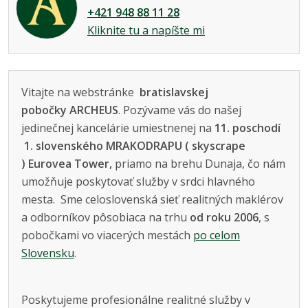
+421 948 88 11 28
Kliknite tu a napíšte mi
Vitajte na webstránke
bratislavskej
pobočky ARCHEUS
. Pozývame vás do našej
jedinečnej kancelárie umiestnenej na
11. poschodí
1. slovenského MRAKODRAPU ( skyscrape
) Eurovea Tower,
priamo na brehu Dunaja, čo nám
umožňuje poskytovať služby v srdci hlavného
mesta. Sme celoslovenská sieť realitných maklérov
a odborníkov pôsobiaca na trhu
od roku 2006
, s
pobočkami vo viacerých mestách
po celom
Slovensku
.
Poskytujeme profesionálne realitné služby v