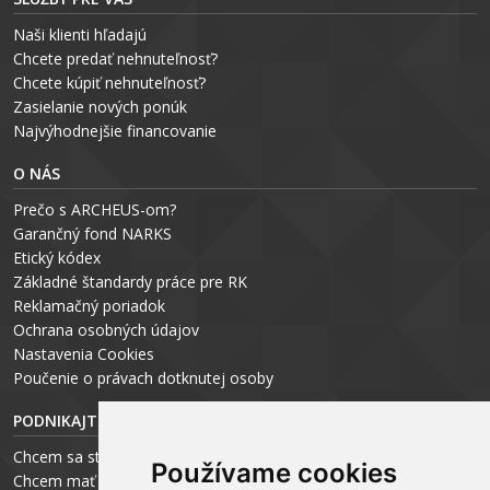
Naši klienti hľadajú
Chcete predať nehnuteľnosť?
Chcete kúpiť nehnuteľnosť?
Zasielanie nových ponúk
Najvýhodnejšie financovanie
O NÁS
Prečo s ARCHEUS-om?
Garančný fond NARKS
Etický kódex
Základné štandardy práce pre RK
Reklamačný poriadok
Ochrana osobných údajov
Nastavenia Cookies
P
oučenie o právach dotknutej osoby
PODNIKAJTE S ARCHEUS-OM
Chcem sa stať realitným odborníkom
Používame cookies
Chcem mať vlastnú kanceláriu