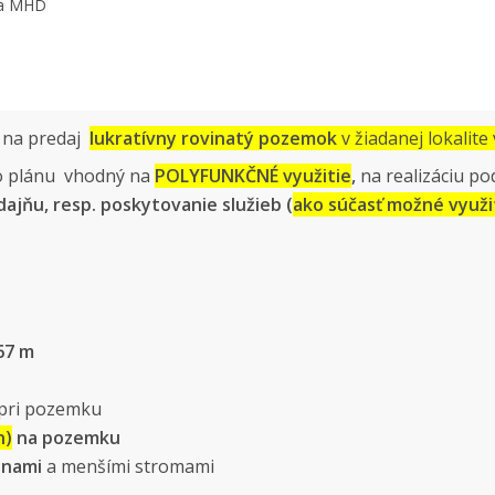
vka MHD
na predaj
lukratívny rovinatý
pozemok
v žiadanej
lokalite
ho plánu vhodný na
POLYFUNKČNÉ využitie
,
na realizáciu p
ajňu, resp. poskytovanie služieb (
ako súčasť možné využi
 67 m
pri pozemku
n)
na pozemku
inami
a menšími stromami