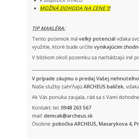
MOŽNÁ DOHODA NA CENE !!!
TIP MAKLÉRA:
Tento pozemok má
veľký potenciál
vďaka svo
využitie, ktoré bude určite
vynikajúcim zhodn
V blízkom okolí pozemku sa nachádzajú iné pod
_________________________________________________
V prípade záujmu o predaj Vašej nehnuteľn
Naše služby zahŕňajú
ARCHEUS balíček
, vďak
Ak Vás ponuka zaujala, rád sa s Vami dohod
Kontakt: tel.
0948 263 567
mail:
demcak@archeus.sk
Osobne:
pobočka ARCHEUS, Masarykova 4, P