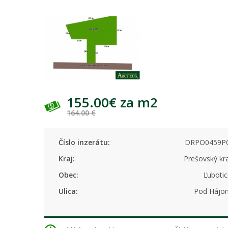
155.00€ za m2
164.00 €
Číslo inzerátu:
DRPO0459P
Kraj:
Prešovský kr
Obec:
Ľuboti
Ulica:
Pod Hájo