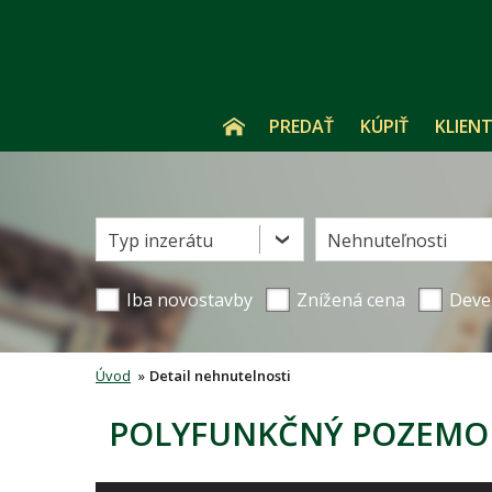
PREDAŤ
KÚPIŤ
KLIENT
Typ inzerátu
Nehnuteľnosti
Iba novostavby
Znížená cena
Deve
Úvod
»
Detail nehnutelnosti
POLYFUNKČNÝ POZEMOK,