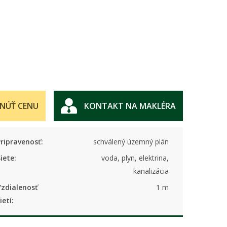
NÚŤ CENU
KONTAKT NA MAKLÉRA
ripravenosť:
schválený územný plán
iete:
voda, plyn, elektrina,
kanalizácia
Vzdialenosť
1 m
ietí: