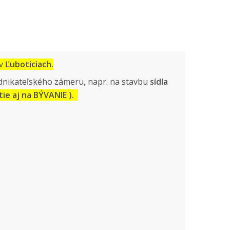
 v
Ľuboticiach.
odnikateľského zámeru, napr. na stavbu
sídla
tie aj na BÝVANIE ).