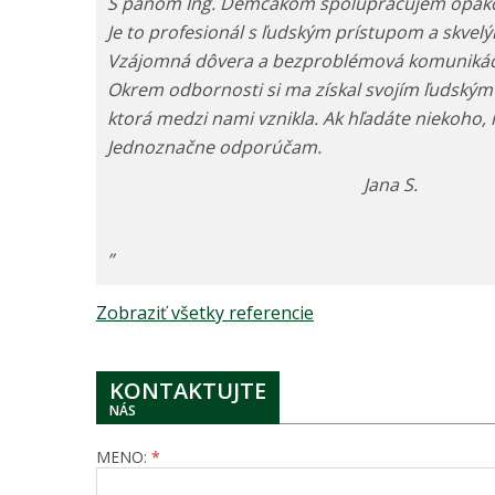
S pánom Ing. Demčákom spolupracujem opakov
Je to profesionál s ľudským prístupom a skvel
Vzájomná dôvera a bezproblémová komunikác
Okrem odbornosti si ma získal svojím ľudským 
ktorá medzi nami vznikla. Ak hľadáte niekoho,
Jednoznačne odporúčam.
Jana S.
”
Zobraziť všetky referencie
KONTAKTUJTE
NÁS
MENO:
*