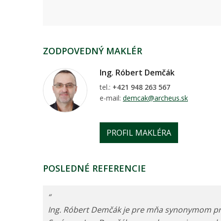
ZODPOVEDNÝ MAKLÉR
Ing. Róbert Demčák
tel.:
+421 948 263 567
e-mail:
demcak@archeus.sk
PROFIL MAKLÉRA
POSLEDNÉ REFERENCIE
“
Ing. Róbert Demčák je pre mňa synonymom prof