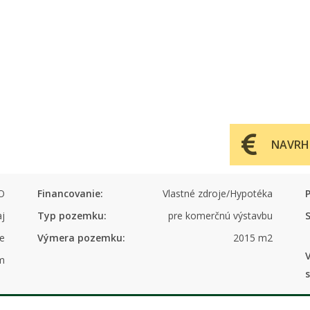
NAVRH
O
Financovanie:
Vlastné zdroje/Hypotéka
P
aj
Typ pozemku:
pre komerčnú výstavbu
S
ce
Výmera pozemku:
2015 m2
m
s