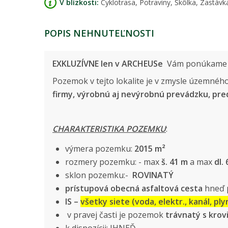
V blízkosti:
Cyklotrasa, Potraviny, Škôlka, Zastá
POPIS NEHNUTEĽNOSTI
EXKLUZÍVNE len v ARCHEUSe
Vám ponúkame 
Pozemok v tejto lokalite je v zmysle územné
firmy, výrobnú aj nevýrobnú prevádzku, pred
CHARAKTERISTIKA POZEMKU
:
výmera pozemku:
2015 m²
rozmery pozemku: - max
š. 41 m
a max
dl.
sklon pozemku:-
ROVINATÝ
prístupová obecná asfaltová cesta
hneď 
IS –
všetky siete (voda, elektr., kanál, ply
v pravej časti je pozemok
trávnatý s krov
k dispozícii: IHNEĎ