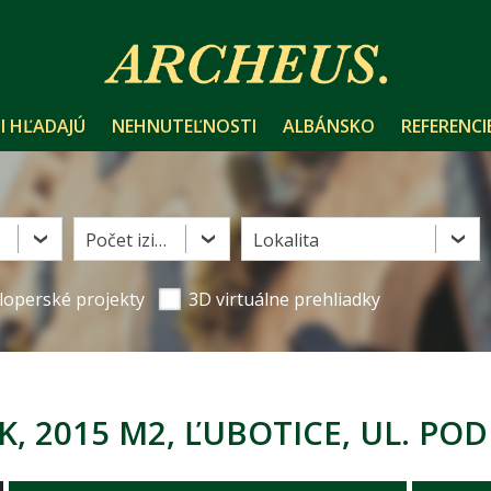
I HĽADAJÚ
NEHNUTEĽNOSTI
ALBÁNSKO
REFERENCI
Počet izieb
Lokalita
loperské projekty
3D virtuálne prehliadky
 2015 M2, ĽUBOTICE, UL. PO