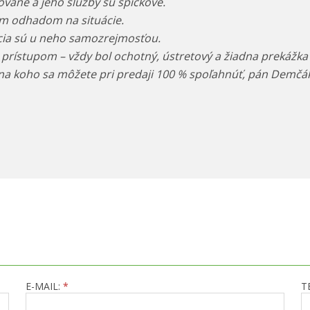
ane a jeho služby sú špičkové.
ým odhadom na situácie.
ia sú u neho samozrejmosťou.
prístupom – vždy bol ochotný, ústretový a žiadna prekážka 
 na koho sa môžete pri predaji 100 % spoľahnúť, pán Demčák
E-MAIL:
*
T