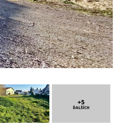
+5
ĎALŠÍCH