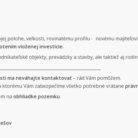
jej polohe, veľkosti, rovinatému profilu - novému majiteľo
otením vloženej investície
.
nikateľské objekty, prevádzky a stavby, ale taktiež aj rodi
_______________________________________________
osti ma neváhajte kontaktovať
– rád Vám pomôžem.
a ktorému Vám zabezpečíme všetko potrebné vrátane
práv
nem na
obhliadke pozemku
.
rešov