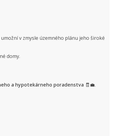
vi umožní v zmysle územného plánu jeho široké
nné domy.
neho a hypotekárneho poradenstva
🧾💼.