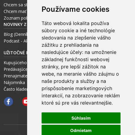
Chcem sa stať realitným odborníkom
Používame cookies
Chcem mať vlastnú kanceláriu
Zoznam pobočiek
Táto webová lokalita používa
NOVINKY Z MÉDIÍ
súbory cookie a iné technológie
Blog (Denník N a Trend) – R. Štalmach
sledovania na zlepšenie vášho
Podcast - Ako začínal ARCHEUS - R. Štalmach / CEO
zážitku z prehliadania na
nasledujúce účely:
na umožnenie
UŽITOČNÉ RADY PRE
základnej funkčnosti webovej
Kupujúceho
stránky
,
pre lepší zážitok na
Predávajúceho
webe
,
na meranie vášho záujmu o
Prenajimateľa
naše produkty a služby a na
Nájomníka
prispôsobenie marketingových
Často kladené otázky FAQ
interakcií
,
na zobrazovanie reklám
ktoré sú pre vás relevantnejšie
.
Súhlasím
Odmietam
ARCHEUS NET