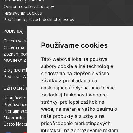
Ochrana osobných údajov
Nastavenia Cookies
P
oučenie o právach dotknutej osoby
PODNIKAJTE S ARCHEUS-OM
Chcem sa stať realitným odborníkom
Používame cookies
Chcem mať vlastnú kanceláriu
Zoznam pobočiek
Táto webová lokalita používa
NOVINKY Z MÉDIÍ
súbory cookie a iné technológie
Blog (Denník N a Trend) – R. Štalmach
sledovania na zlepšenie vášho
Podcast - Ako začínal ARCHEUS - R. Štalmach / CEO
zážitku z prehliadania na
nasledujúce účely:
na umožnenie
UŽITOČNÉ RADY PRE
základnej funkčnosti webovej
Kupujúceho
stránky
,
pre lepší zážitok na
Predávajúceho
webe
,
na meranie vášho záujmu o
Prenajimateľa
naše produkty a služby a na
Nájomníka
prispôsobenie marketingových
Často kladené otázky FAQ
interakcií
,
na zobrazovanie reklám