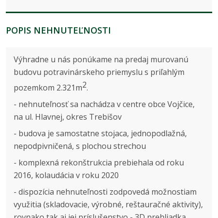
POPIS NEHNUTEĽNOSTI
Výhradne u nás ponúkame na predaj murovanú
budovu potravinárskeho priemyslu s priľahlým
2
pozemkom 2.321m
.
- nehnuteľnosť sa nachádza v centre obce Vojčice,
na ul. Hlavnej, okres Trebišov
- budova je samostatne stojaca, jednopodlažná,
nepodpivničená, s plochou strechou
- komplexná rekonštrukcia prebiehala od roku
2016, kolaudácia v roku 2020
- dispozícia nehnuteľnosti zodpovedá možnostiam
využitia (skladovacie, výrobné, reštauračné aktivity),
rovnako tak aj jej príslušenstvo - 3D prehliadka,