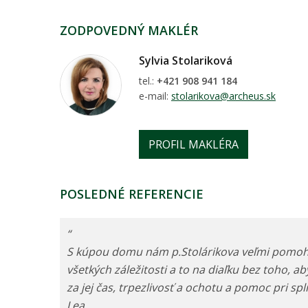
ZODPOVEDNÝ MAKLÉR
Sylvia Stolariková
tel.:
+421 908 941 184
e-mail:
stolarikova@archeus.sk
PROFIL MAKLÉRA
POSLEDNÉ REFERENCIE
“
S kúpou domu nám p.Stolárikova veľmi pomohla
všetkých záležitosti a to na diaľku bez toho, 
za jej čas, trpezlivosť a ochotu a pomoc pri s
Lea