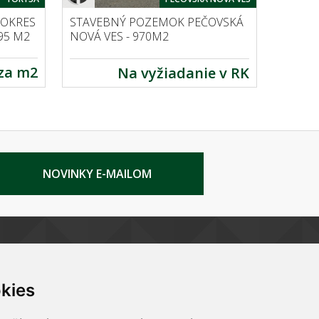
STAVEBNÝ POZEMOK PEČOVSKÁ
 OKRES
NOVÁ VES - 970M2
95 M2
 za m2
Na vyžiadanie v RK
NOVINKY E-MAILOM
UŽITOČNÉ RADY PRE
kom
Kupujúceho
kies
Predávajúceho
Prenajimateľa