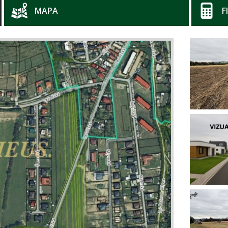
MAPA
F