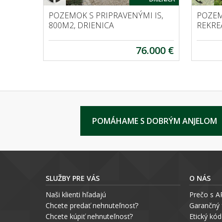
POZEMOK S PRIPRAVENÝMI IS,
POZEM
800M2, DRIENICA
REKRE
76.000 €
POMÁHAME S DOBRÝM ANJELOM
SLUŽBY PRE VÁS
O NÁS
Naši klienti hľadajú
Prečo s 
Chcete predať nehnuteľnosť?
Garančný
Chcete kúpiť nehnuteľnosť?
Etický kó