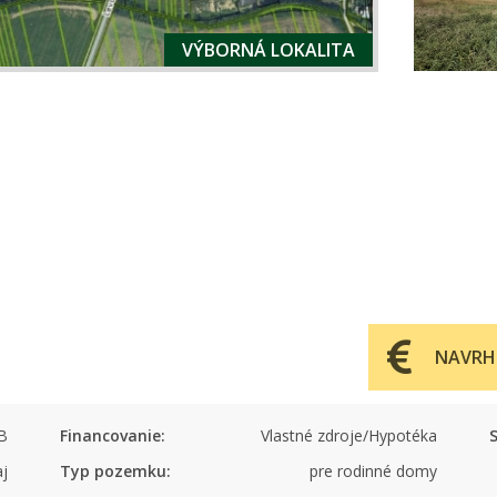
VÝBORNÁ LOKALITA
NAVRH
B
Financovanie:
Vlastné zdroje/Hypotéka
S
aj
Typ pozemku:
pre rodinné domy