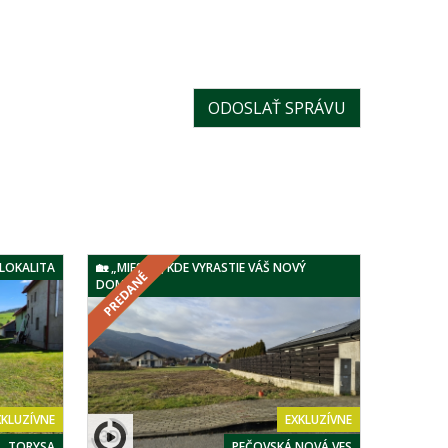
LOKALITA
🏡 „MIESTO, KDE VYRASTIE VÁŠ NOVÝ
DOMOV.“
EXKLUZÍVNE
XKLUZÍVNE
PEČOVSKÁ NOVÁ VES
TORYSA