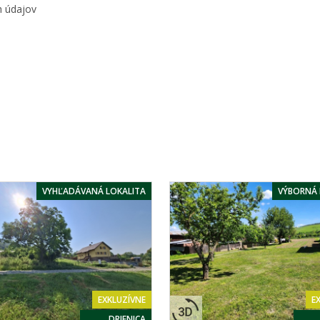
h údajov
VYHĽADÁVANÁ LOKALITA
VÝBORNÁ 
EXKLUZÍVNE
E
DRIENICA