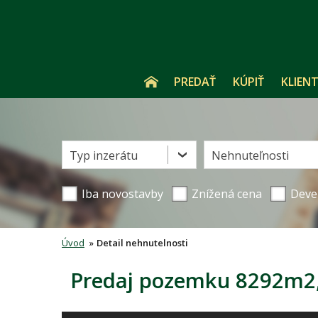
PREDAŤ
KÚPIŤ
KLIENT
Typ inzerátu
Nehnuteľnosti
Iba novostavby
Znížená cena
Deve
Úvod
»
Detail nehnutelnosti
Predaj pozemku 8292m2, 