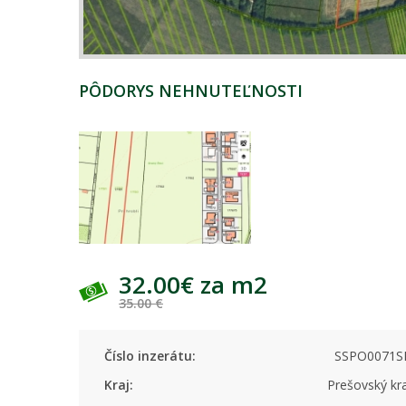
PÔDORYS NEHNUTEĽNOSTI
32.00€ za m2
35.00 €
Číslo inzerátu:
SSPO0071S
Kraj:
Prešovský kr