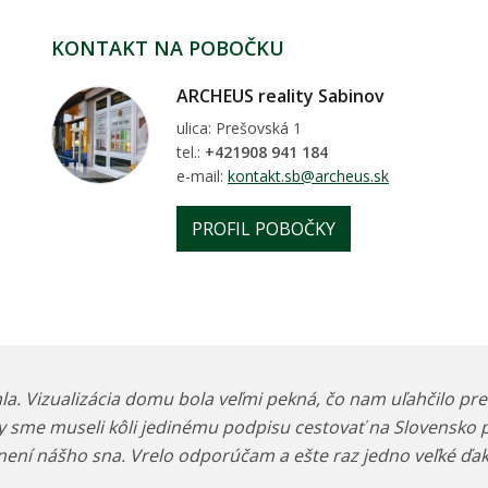
KONTAKT NA POBOČKU
ARCHEUS reality Sabinov
ulica: Prešovská 1
tel.:
+421908 941 184
e-mail:
kontakt.sb@archeus.sk
PROFIL POBOČKY
. Vizualizácia domu bola veľmi pekná, čo nam uľahčilo pre
aby sme museli kôli jedinému podpisu cestovať na Slovensko
plnení nášho sna. Vrelo odporúčam a ešte raz jedno veľké ď