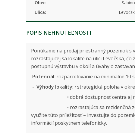
Obec:
Sabino
Ulica:
Levočsk
POPIS NEHNUTEĽNOSTI
Ponúkame na predaj priestranný pozemok s vý
rozrastajúcej sa lokalite na ulici Levočská, č
postupnú výstavbu v okolí a úvahy o zastavan
Potenciál
: rozparcelovanie na minimálne 10
-
Výhody lokality
: • strategická poloha v o
• dobrá dostupnosť centra aj napoj
• rozrastajúca sa rezid
využite túto príležitosť – investujte do poze
informácií poskytnem telefonicky.