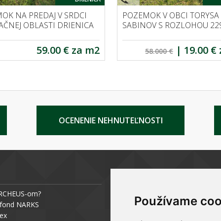
OK NA PREDAJ V SRDCI
POZEMOK V OBCI TORYSA
AČNEJ OBLASTI DRIENICA
SABINOV S ROZLOHOU 22
59.00 € za m2
|
19.00 €
58.000 €
OCENENIE NEHNUTEĽNOSTI
PODNIKAJTE S ARCHEUS-OM
ARCHEUS-om?
Chcem sa stať realitným odborní
Používame coo
 fond NARKS
Chcem mať vlastnú kanceláriu
dex
Zoznam pobočiek