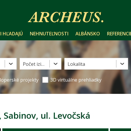
I HĽADAJÚ
NEHNUTEĽNOSTI
ALBÁNSKO
REFERENCI
Počet izieb
Lokalita
loperské projekty
3D virtuálne prehliadky
Sabinov, ul. Levočská