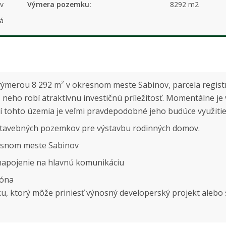
v
Výmera pozemku:
8292 m2
á
merou 8 292 m² v okresnom meste Sabinov, parcela registr
o z neho robí atraktívnu investičnú príležitosť. Momentálne
í tohto územia je veľmi pravdepodobné jeho budúce využitie
 stavebných pozemkov pre výstavbu rodinných domov.
kresnom meste Sabinov
enie na hlavnú komunikáciu
enčná zóna • dlhodobý investičný
mku, ktorý môže priniesť výnosný developerský projekt alebo