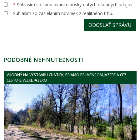
*
Súhlasím so spracovaním poskytnutých osobných údajov
Súhlasím so zasielaním noviniek z realitného trhu.
PODOBNÉ NEHNUTEĽNOSTI
VHODNÝ NA VÝSTAVBU CHATIEK, PRIAMO PRI MENŠOM JAZERE A CEZ
CESTU JE VEĽKÉ JAZERO