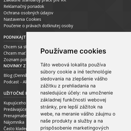
Reklamačný poriadok
Ochrana osobných údajov
Nastavenia Cookies
P
oučenie o právach dotknutej osoby
PODNIKAJTE S ARCHEUS-OM
Chcem sa stať realitným odborníkom
Používame cookies
Chcem mať vlastnú kanceláriu
Zoznam pobočiek
Táto webová lokalita používa
NOVINKY Z MÉDIÍ
súbory cookie a iné technológie
Blog (Denník N a Trend) – R. Štalmach
sledovania na zlepšenie vášho
Podcast - Ako začínal ARCHEUS - R. Štalmach / CEO
zážitku z prehliadania na
nasledujúce účely:
na umožnenie
UŽITOČNÉ RADY PRE
základnej funkčnosti webovej
Kupujúceho
stránky
,
pre lepší zážitok na
Predávajúceho
webe
,
na meranie vášho záujmu o
Prenajimateľa
naše produkty a služby a na
Nájomníka
prispôsobenie marketingových
Často kladené otázky FAQ