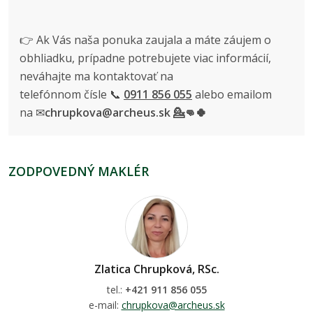
👉 Ak Vás naša ponuka zaujala a máte záujem o
obhliadku, prípadne potrebujete viac informácií,
neváhajte ma kontaktovať na
telefónnom čísle 📞
0911 856 055
alebo emailom
na ✉
chrupkova@archeus.sk 💁👊🍀
ZODPOVEDNÝ MAKLÉR
Zlatica Chrupková, RSc.
tel.:
+421 911 856 055
e-mail:
chrupkova@archeus.sk