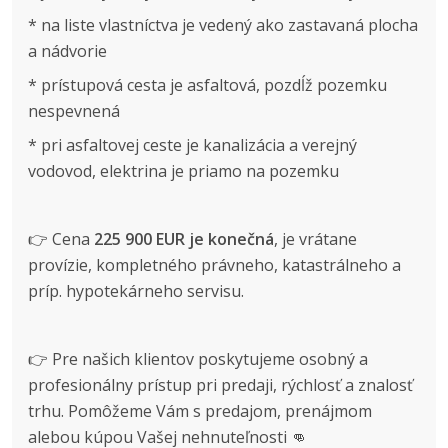
* na liste vlastníctva je vedený ako zastavaná plocha
a nádvorie
* prístupová cesta je asfaltová, pozdĺž pozemku
nespevnená
* pri asfaltovej ceste je kanalizácia a verejný
vodovod, elektrina je priamo na pozemku
👉 Cena
225 900 EUR je konečná
, je vrátane
provízie, kompletného právneho, katastrálneho a
príp. hypotekárneho servisu.
👉 Pre našich klientov poskytujeme osobný a
profesionálny prístup pri predaji, rýchlosť a znalosť
trhu. Pomôžeme Vám s predajom, prenájmom
alebou kúpou Vašej nehnuteľnosti 👊