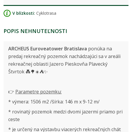
V blízkosti:
Cyklotrasa
POPIS NEHNUTEĽNOSTI
ARCHEUS
Euroveatower Bratislava
ponúka na
predaj rekreačný pozemok nachádzajúci sa v areáli
rekreačnej oblasti Jazero Pieskovňa Plavecký
Štvrtok 💑🌳☀️⛺✨
👉
Parametre pozemku:
* výmera: 1506 m2 /šírka: 146 m x 9-12 m/
* rovinatý pozemok medzi dvomi jazermi priamo pri
ceste
* je určený na výstavbu viacerých rekreačných chát