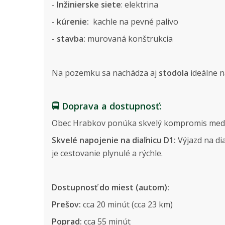
-
Inžinierske siete
: elektrina
-
kúrenie:
kachle na pevné palivo
-
stavba:
murovaná konštrukcia
Na pozemku sa nachádza aj
stodola
ideálne n
🚍
Doprava a dostupnosť:
Obec Hrabkov ponúka skvelý kompromis medzi
Skvelé napojenie na diaľnicu D1:
Výjazd na dia
je cestovanie plynulé a rýchle.
Dostupnosť do miest (autom):
Prešov:
cca 20 minút (cca 23 km)
Poprad:
cca 55 minút