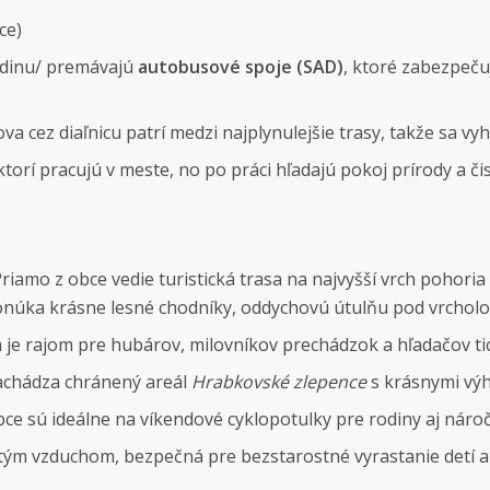
ce)
odinu/ premávajú
autobusové spoje (SAD)
, ktoré zabezpeču
a cez diaľnicu patrí medzi najplynulejšie trasy, takže sa v
ktorí pracujú v meste, no po práci hľadajú pokoj prírody a 
riamo z obce vedie turistická trasa na najvyšší vrch pohori
 ponúka krásne lesné chodníky, oddychovú útulňu pod vrchol
a je rajom pre hubárov, milovníkov prechádzok a hľadačov ti
nachádza chránený areál
Hrabkovské zlepence
s krásnymi vý
bce sú ideálne na víkendové cyklopotulky pre rodiny aj nároč
stým vzduchom, bezpečná pre bezstarostné vyrastanie detí a