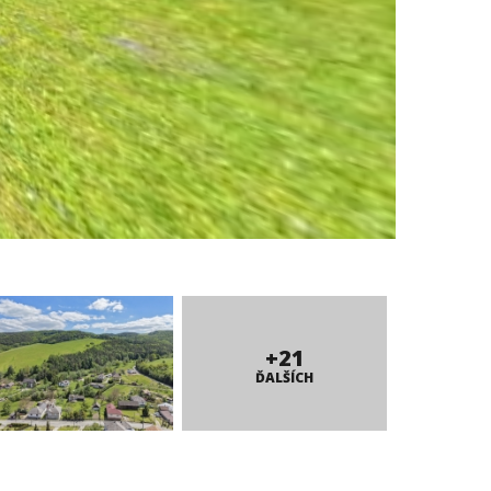
+21
ĎALŠÍCH