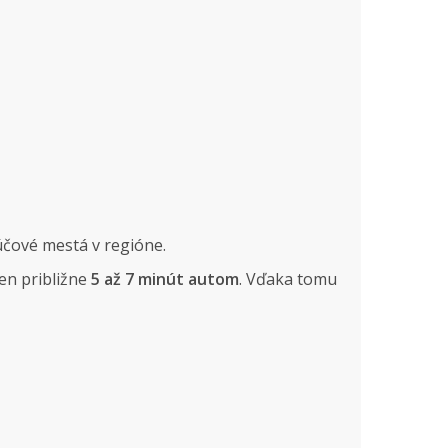
čové mestá v regióne.
len približne
5 až 7 minút autom
. Vďaka tomu