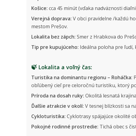
Košice:
cca 45 minút (vďaka nadväznosti diaľni
Verejná doprava:
V obci pravidelne /každú h
mestom Prešov.
Lokalita bez zápch:
Smer z Hrabkova do Prešov
Tip pre kupujúceho:
Ideálna poloha pre ľudí, 
🍃
Lokalita a voľný čas:
Turistika na dominantu regionu – Roháčka:
P
obľúbený cieľ pre celoročnú turistiku, ktorý
Príroda na dosah ruky:
Okolitá lesnatá krajin
Ďalšie atrakcie v okolí:
V tesnej blízkosti sa 
Cykloturistika:
Cyklotrasy spájajúce okolité o
Pokojné rodinné prostredie:
Tichá obec s či