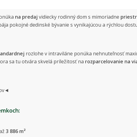
onúka
na predaj
vidiecky rodinný dom s mimoriadne
pries
pája pokojné dedinské bývanie s vynikajúcou a rýchlou dos
tandardnej
rozlohe v intraviláne ponúka nehnuteľnosť maxim
ora sa tu otvára skvelá príležitosť na
rozparcelovanie na v
kov◄
emkoch:
 až
3 886 m²