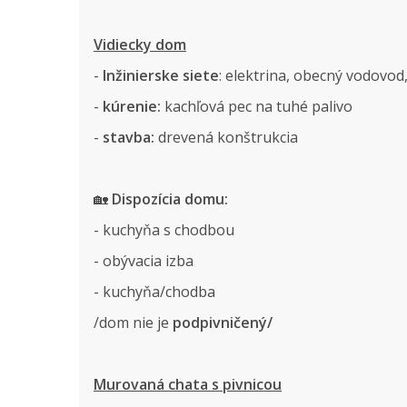
Vidiecky dom
-
Inžinierske siete
: elektrina, obecný vodovo
-
kúrenie:
kachľová pec na tuhé palivo
-
stavba:
drevená konštrukcia
🏡
Dispozícia domu:
- kuchyňa s chodbou
- obývacia izba
- kuchyňa/chodba
/dom nie je
podpivničený/
Murovaná chata s pivnicou