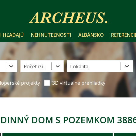
I HĽADAJÚ
NEHNUTEĽNOSTI
ALBÁNSKO
REFERENCI
Počet izieb
Lokalita
loperské projekty
3D virtuálne prehliadky
RODINNÝ DOM S POZEMKOM 388