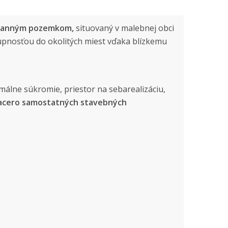
tranným pozemkom,
situovaný v malebnej obci
tupnosťou do okolitých miest vďaka blízkemu
álne súkromie, priestor na sebarealizáciu,
iacero samostatných stavebných