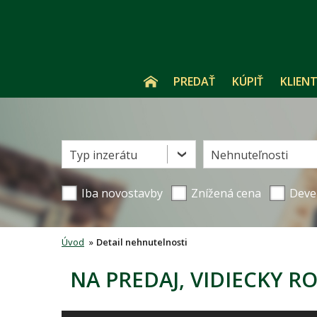
PREDAŤ
KÚPIŤ
KLIENT
Typ inzerátu
Nehnuteľnosti
Iba novostavby
Znížená cena
Deve
Úvod
»
Detail nehnutelnosti
NA PREDAJ, VIDIECKY 