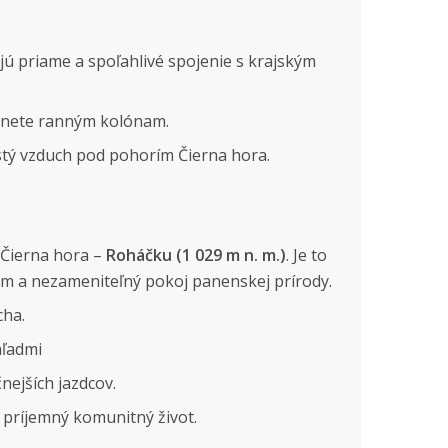
jú priame a spoľahlivé spojenie s krajským
yhnete ranným kolónam.
čistý vzduch pod pohorím Čierna hora.
a Čierna hora –
Roháčku (1 029 m n. m.)
. Je to
om a nezameniteľný pokoj panenskej prírody.
cha.
hľadmi
nejších jazdcov.
 príjemný komunitný život.