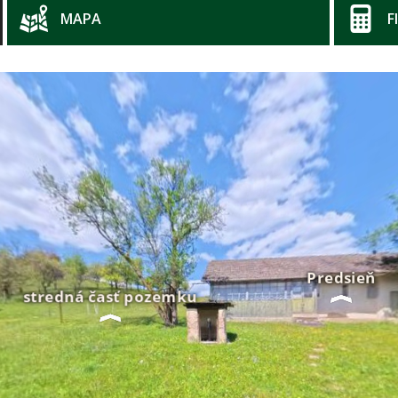
MAPA
F