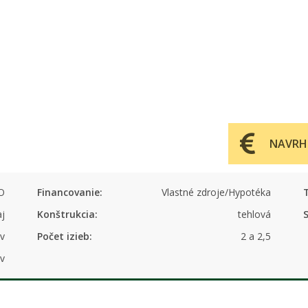
NAVRH
O
Financovanie:
Vlastné zdroje/Hypotéka
aj
Konštrukcia:
tehlová
v
Počet izieb:
2 a 2,5
v