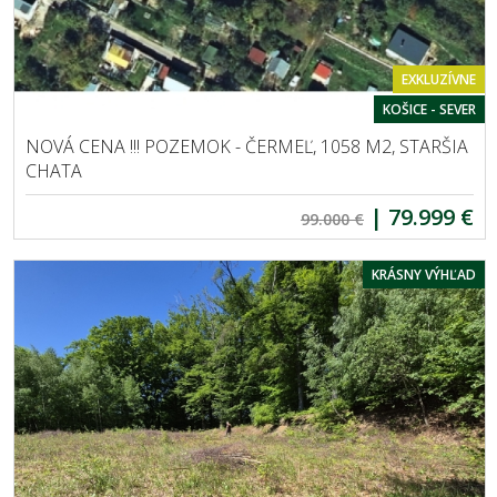
EXKLUZÍVNE
KOŠICE - SEVER
NOVÁ CENA !!! POZEMOK - ČERMEĽ, 1058 M2, STARŠIA
CHATA
|
79.999 €
99.000 €
KRÁSNY VÝHĽAD