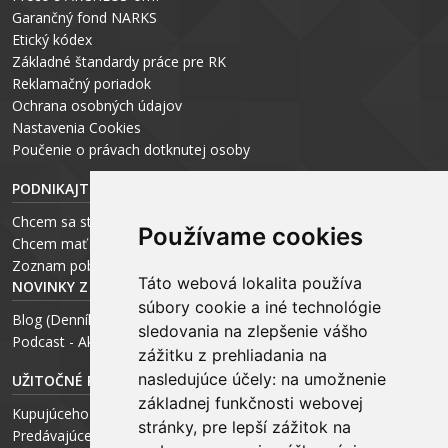
Garančný fond NARKS
Etický kódex
Základné štandardy práce pre RK
Reklamačný poriadok
Ochrana osobných údajov
Nastavenia Cookies
P
oučenie o právach dotknutej osoby
PODNIKAJTE S ARCHEUS-OM
Chcem sa stať realitným odborníkom
Používame cookies
Chcem mať vlastnú kanceláriu
Zoznam pobočiek
Táto webová lokalita používa
NOVINKY Z MÉDIÍ
súbory cookie a iné technológie
Blog (Denník N a Trend) – R. Štalmach
sledovania na zlepšenie vášho
Podcast - Ako začínal ARCHEUS - R. Štalmach / CEO
zážitku z prehliadania na
nasledujúce účely:
na umožnenie
UŽITOČNÉ RADY PRE
základnej funkčnosti webovej
Kupujúceho
stránky
,
pre lepší zážitok na
Predávajúceho