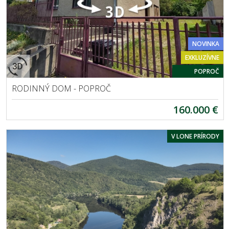
NOVINKA
EXKLUZÍVNE
POPROČ
RODINNÝ DOM - POPROČ
160.000 €
V LONE PRÍRODY