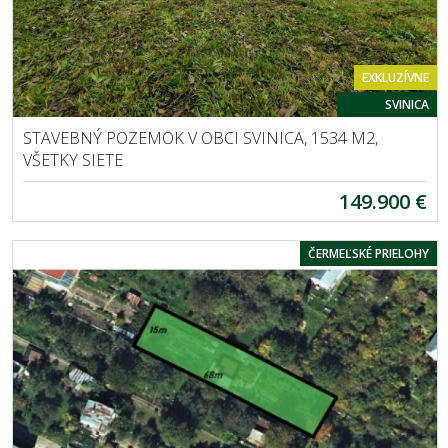
EXKLUZÍVNE
SVINICA
STAVEBNÝ POZEMOK V OBCI SVINICA, 1534 M2,
VŠETKY SIETE
149.900 €
ČERMEĽSKÉ PRIELOHY