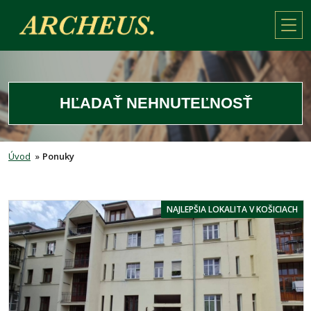
HĽADAŤ NEHNUTEĽNOSŤ
Úvod
»
Ponuky
NAJLEPŠIA LOKALITA V KOŠICIACH