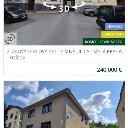
NOVINKA
EXKLUZÍVNE
KOŠICE - STARÉ MESTO
2 IZBOVÝ TEHLOVÝ BYT - ZIMNÁ ULICA - MALÁ PRAHA
- KOŠICE
240.000 €