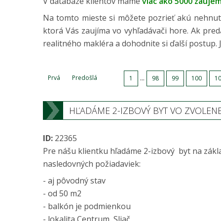
V databáze klientov máme
viac ako 5000 záuje
Na tomto mieste si môžete pozrieť akú nehnuteľn
ktorá Vás zaujíma vo vyhľadávači hore. Ak pr
realitného makléra a dohodnite si ďalší postup. 
...
Prvá
Predošlá
1
98
99
100
1
HĽADÁME 2-IZBOVÝ BYT VO ZVOLEN
ID:
22365
Pre nášu klientku hľadáme 2-izbový byt na zákl
nasledovných požiadaviek:
- aj pôvodný stav
- od 50 m2
- balkón je podmienkou
- lokalita Centrum, Sliač