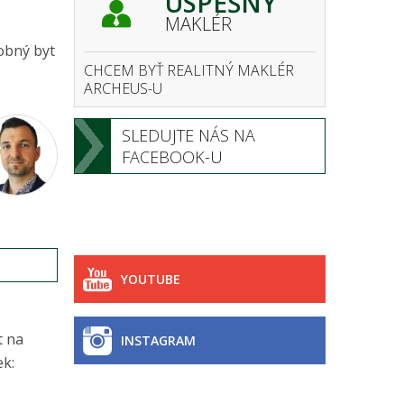
ÚSPEŠNÝ
MAKLÉR
obný byt
CHCEM BYŤ REALITNÝ MAKLÉR
ARCHEUS-U
SLEDUJTE NÁS NA
FACEBOOK-U
YOUTUBE
t na
INSTAGRAM
ek: