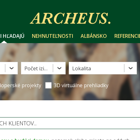
I HĽADAJÚ
NEHNUTEĽNOSTI
ALBÁNSKO
REFERENCI
Počet izieb
Lokalita
loperské projekty
3D virtuálne prehliadky
 KLIENTOV...