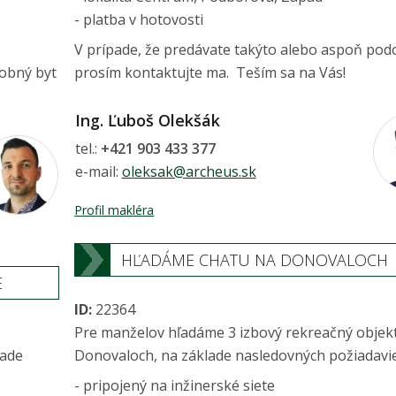
- platba v hotovosti
V prípade, že predávate takýto alebo aspoň pod
dobný byt
prosím kontaktujte ma. Teším sa na Vás!
Ing. Ľuboš Olekšák
tel.:
+421 903 433 377
e-mail:
oleksak@archeus.sk
Profil makléra
HĽADÁME CHATU NA DONOVALOCH
E
ID:
22364
Pre manželov hľadáme 3 izbový rekreačný objek
lade
Donovaloch, na základe nasledovných požiadavi
- pripojený na inžinerské siete