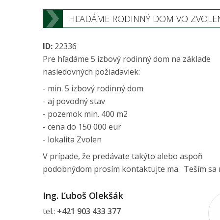
HĽADÁME RODINNÝ DOM VO ZVOLE
ID:
22336
Pre hľadáme 5 izbový rodinný dom na základe
nasledovných požiadaviek:
- min. 5 izbový rodinný dom
- aj povodný stav
- pozemok min. 400 m2
- cena do 150 000 eur
- lokalita Zvolen
V prípade, že predávate takýto alebo aspoň
podobnýdom prosím kontaktujte ma. Teším sa 
Ing. Ľuboš Olekšák
tel.:
+421 903 433 377