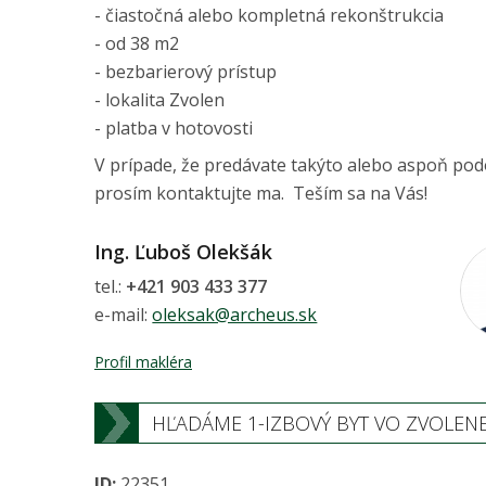
- čiastočná alebo kompletná rekonštrukcia
- od 38 m2
- bezbarierový prístup
- lokalita Zvolen
- platba v hotovosti
V prípade, že predávate takýto alebo aspoň po
prosím kontaktujte ma. Teším sa na Vás!
Ing. Ľuboš Olekšák
tel.:
+421 903 433 377
e-mail:
oleksak@archeus.sk
Profil makléra
HĽADÁME 1-IZBOVÝ BYT VO ZVOLEN
ID:
22351