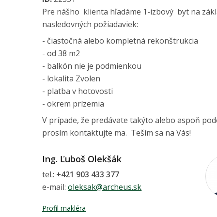
Pre nášho klienta hľadáme 1-izbový byt na zák
nasledovných požiadaviek:
- čiastočná alebo kompletná rekonštrukcia
- od 38 m2
- balkón nie je podmienkou
- lokalita Zvolen
- platba v hotovosti
- okrem prízemia
V prípade, že predávate takýto alebo aspoň po
prosím kontaktujte ma. Teším sa na Vás!
Ing. Ľuboš Olekšák
tel.:
+421 903 433 377
e-mail:
oleksak@archeus.sk
Profil makléra