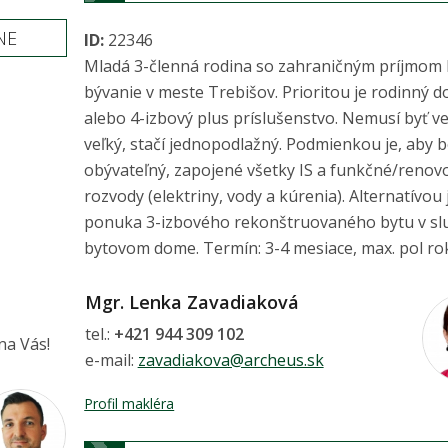
NE
ID:
22346
Mladá 3-členná rodina so zahraničným príjmom 
bývanie v meste Trebišov. Prioritou je rodinný d
alebo 4-izbový plus príslušenstvo. Nemusí byť v
veľký, stačí jednopodlažný. Podmienkou je, aby 
obývateľný, zapojené všetky IS a funkčné/reno
rozvody (elektriny, vody a kúrenia). Alternatívou 
ponuka 3-izbového rekonštruovaného bytu v s
bytovom dome. Termín: 3-4 mesiace, max. pol ro
Mgr. Lenka Zavadiaková
tel.:
+421 944 309 102
na Vás!
e-mail:
zavadiakova@archeus.sk
Profil makléra