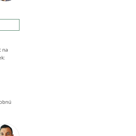
t na
ek:
dobnú