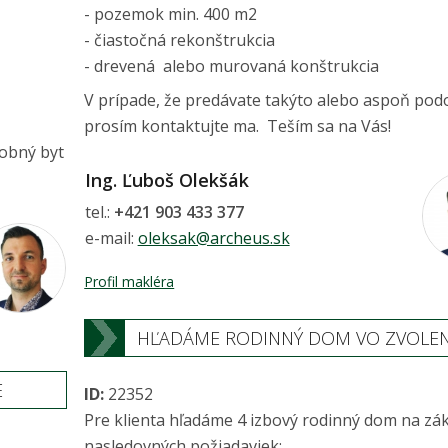
- pozemok min. 400 m2
- čiastočná rekonštrukcia
- drevená alebo murovaná konštrukcia
V prípade, že predávate takýto alebo aspoň pod
prosím kontaktujte ma. Teším sa na Vás!
dobný byt
Ing. Ľuboš Olekšák
tel.:
+421 903 433 377
e-mail:
oleksak@archeus.sk
Profil makléra
HĽADÁME RODINNÝ DOM VO ZVOLE
E
ID:
22352
Pre klienta hľadáme 4 izbový rodinný dom na zá
nasledovných požiadaviek: