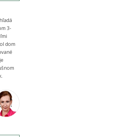
hľadá
om 3-
eľmi
bol dom
vované
je
lušnom
k.