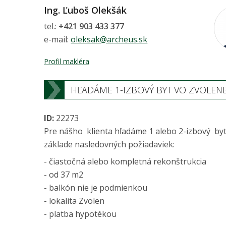
Ing. Ľuboš Olekšák
tel.:
+421 903 433 377
e-mail:
oleksak@archeus.sk
Profil makléra
HĽADÁME 1-IZBOVÝ BYT VO ZVOLEN
ID:
22273
Pre nášho klienta hľadáme 1 alebo 2-izbový by
základe nasledovných požiadaviek:
- čiastočná alebo kompletná rekonštrukcia
- od 37 m2
- balkón nie je podmienkou
- lokalita Zvolen
- platba hypotékou