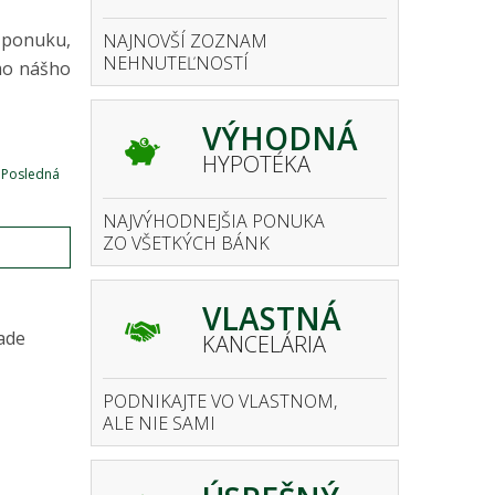
i ponuku,
NAJNOVŠÍ ZOZNAM
NEHNUTEĽNOSTÍ
mo nášho
VÝHODNÁ
HYPOTÉKA
Posledná
NAJVÝHODNEJŠIA PONUKA
ZO VŠETKÝCH BÁNK
E
VLASTNÁ
ade
KANCELÁRIA
PODNIKAJTE VO VLASTNOM,
ALE NIE SAMI