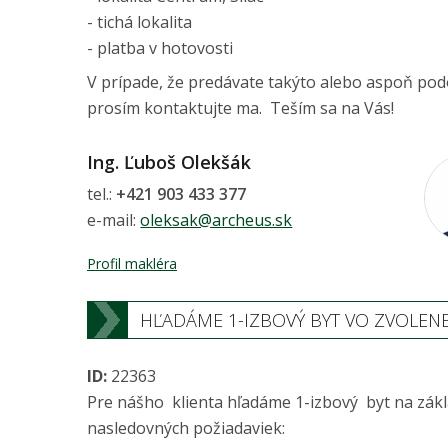
- tichá lokalita
- platba v hotovosti
V prípade, že predávate takýto alebo aspoň po
prosím kontaktujte ma. Teším sa na Vás!
Ing. Ľuboš Olekšák
tel.:
+421 903 433 377
e-mail:
oleksak@archeus.sk
Profil makléra
HĽADÁME 1-IZBOVÝ BYT VO ZVOLEN
ID:
22363
Pre nášho klienta hľadáme 1-izbový byt na zák
nasledovných požiadaviek: