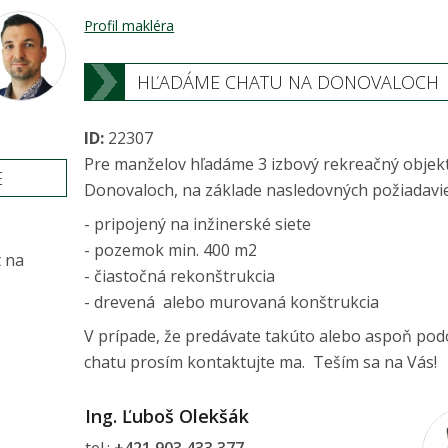
Profil makléra
HĽADÁME CHATU NA DONOVALOCH
ID:
22307
Pre manželov hľadáme 3 izbový rekreačný objek
E
Donovaloch, na základe nasledovných požiadavi
- pripojený na inžinerské siete
- pozemok min. 400 m2
t na
- čiastočná rekonštrukcia
- drevená alebo murovaná konštrukcia
V prípade, že predávate takúto alebo aspoň po
chatu prosím kontaktujte ma. Teším sa na Vás!
Ing. Ľuboš Olekšák