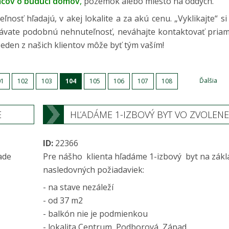
mcov o budúci domov
,
pozemok alebo miesto na oddych.
osť hľadajú, v akej lokalite a za akú cenu. „Vyklikajte“ s
edávate podobnú nehnuteľnosť, neváhajte kontaktovať pria
Jeden z našich klientov môže byť tým vaším!
Ďalšia
01
102
103
104
105
106
107
108
E
HĽADÁME 1-IZBOVÝ BYT VO ZVOLEN
ID:
22366
ade
Pre nášho klienta hľadáme 1-izbový byt na zákl
nasledovných požiadaviek:
- na stave nezáleží
- od 37 m2
- balkón nie je podmienkou
- lokalita Centrum, Podborová, Západ