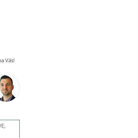
a Vás!
E,