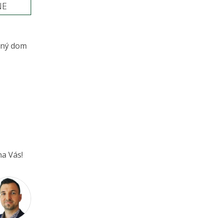
NE
nný dom
a Vás!