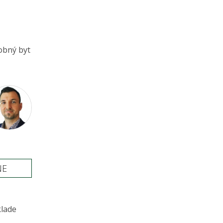
obný byt
NE
klade