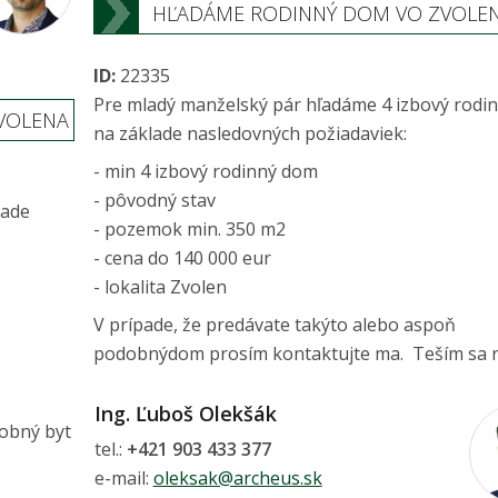
HĽADÁME RODINNÝ DOM VO ZVOLE
ID:
22335
Pre mladý manželský pár hľadáme 4 izbový rodi
VOLENA
na základe nasledovných požiadaviek:
- min 4 izbový rodinný dom
- pôvodný stav
lade
- pozemok min. 350 m2
- cena do 140 000 eur
- lokalita Zvolen
V prípade, že predávate takýto alebo aspoň
podobnýdom prosím kontaktujte ma. Teším sa n
Ing. Ľuboš Olekšák
dobný byt
tel.:
+421 903 433 377
e-mail:
oleksak@archeus.sk