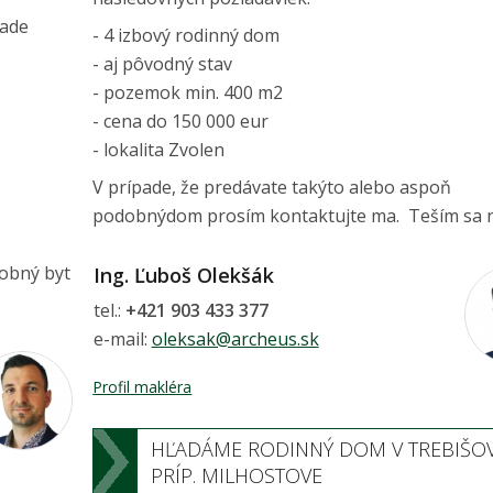
lade
- 4 izbový rodinný dom
- aj pôvodný stav
- pozemok min. 400 m2
- cena do 150 000 eur
- lokalita Zvolen
V prípade, že predávate takýto alebo aspoň
podobnýdom prosím kontaktujte ma. Teším sa n
dobný byt
Ing. Ľuboš Olekšák
tel.:
+421 903 433 377
e-mail:
oleksak@archeus.sk
Profil makléra
HĽADÁME RODINNÝ DOM V TREBIŠOV
PRÍP. MILHOSTOVE