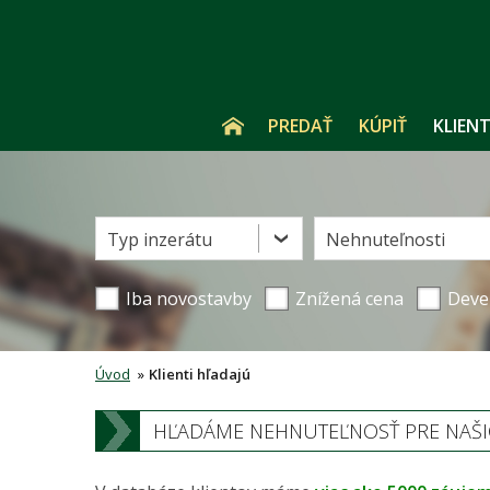
PREDAŤ
KÚPIŤ
KLIENT
Typ inzerátu
Nehnuteľnosti
Iba novostavby
Znížená cena
Deve
Úvod
»
Klienti hľadajú
HĽADÁME NEHNUTEĽNOSŤ PRE NAŠICH