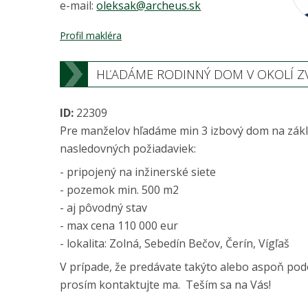
e-mail:
oleksak@archeus.sk
Profil makléra
HĽADÁME RODINNÝ DOM V OKOLÍ Z
ID:
22309
Pre manželov hľadáme min 3 izbový dom na zák
nasledovných požiadaviek:
- pripojený na inžinerské siete
- pozemok min. 500 m2
- aj pôvodný stav
- max cena 110 000 eur
- lokalita: Zolná, Sebedín Bečov, Čerín, Vígľaš
V prípade, že predávate takýto alebo aspoň po
prosím kontaktujte ma. Teším sa na Vás!