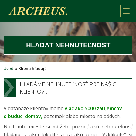
HĽADAŤ NEHNUTEĽNOSŤ
Úvod
»
Klienti hľadajú
HĽADÁME NEHNUTEĽNOSŤ PRE NAŠICH
KLIENTOV...
V databáze klientov máme
viac ako 5000 záujemcov
o budúci domov
,
pozemok alebo miesto na oddych.
Na tomto mieste si môžete pozrieť akú nehnuteľnosť
hľadajú, v akej lokalite a za akú cenu. „Vyklikajte“ si