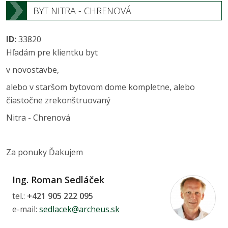
BYT NITRA - CHRENOVÁ
ID:
33820
Hľadám pre klientku byt
v novostavbe,
alebo v staršom bytovom dome kompletne, alebo
čiastočne zrekonštruovaný
Nitra - Chrenová
Za ponuky Ďakujem
Ing. Roman Sedláček
tel.:
+421 905 222 095
e-mail:
sedlacek@archeus.sk