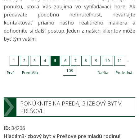
ponuku, ktorá Vás zaujíma vo vyhľadávači hore. Ak
predávate podobnú nehnuteľnosť, neváhajte
kontaktovať priamo nášho realitného makléra a
dohodnite si ďalší postup. Jeden z našich klientov môže
byť tým vaším!
...
1
2
3
4
5
6
7
8
9
10
11
108
Prvá
Predošlá
Ďalšia
Posledná
PONÚKNITE NA PREDAJ 3 IZBOVÝ BYT V
PREŠOVE
ID:
34206
Hľadám3-izbový byt v Prešove pre mladú rodinu!