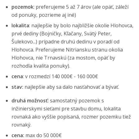
pozemok
: preferujeme 5 až 7 árov (ale opäť, záleží
od ponuky, pozrieme aj iné)
lokalita
: najlepšie by bolo najbližšie okolie Hlohovca,
prvé dediny (Bojničky, Kľačany, Svätý Peter,
Šulekovo...) prípadne druhú dedinu v poradí od
Hlohovca. Preferujeme Nitriansku stranu okolia
Hlohovca, nie Trnavskú (za mostom, opäť by
rozhodla kvalita ponuky).
cena
: v rozmedzí 140 000€ - 160 000€
stav:
najlepšie aby sa dalo nasťahovať a bývať.
druhá možnosť:
samostatný pozemok s
inžinierskymi sieťami pre stavbu domu, lokalita
rovnaká ako vyššie popísaná, rozmer pozemku tiež
rovnaký.
cena:
max do 50 000€