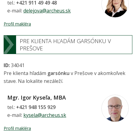
tel.:
+421 911 49 49 48
e-mail:
delejova@archeus.sk
Profil makléra
PRE KLIENTA HĽADÁM GARSÓNKU V
PREŠOVE
ID:
34041
Pre klienta hľadám
garsónku
v Prešove v akomkoľvek
stave. Na lokalite nezáleží.
Mgr. Igor Kyseľa, MBA
tel.:
+421 948 155 929
e-mail:
kysela@archeus.sk
Profil makléra