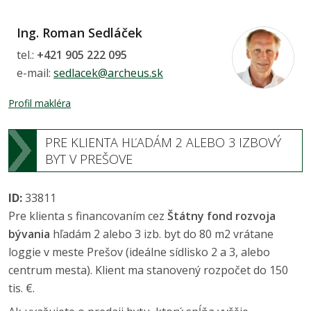
Ing. Roman Sedláček
tel.:
+421 905 222 095
e-mail:
sedlacek@archeus.sk
Profil makléra
PRE KLIENTA HĽADÁM 2 ALEBO 3 IZBOVÝ
BYT V PREŠOVE
ID:
33811
Pre klienta s financovaním cez
Štátny fond rozvoja
bývania
hľadám 2 alebo 3 izb. byt do 80 m2 vrátane
loggie v meste Prešov (ideálne sídlisko 2 a 3, alebo
centrum mesta). Klient ma stanovený rozpočet do 150
tis. €.