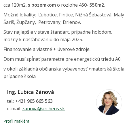
cca 120m2,
s pozemkom
o rozlohe
450- 550m2
.
Možné lokality: Ľubotice, Fintice, Nižná Šebastová, Malý
Šariš, Župčany, Petrovany, Drienov.
Stav najlepšie v stave štandart, prípadne holodom,
možný k nasťahovaniu do mája 2025.
Financovanie a vlastné + úverové zdroje.
Dom musí spĺnať parametre pre energetickú triedu A0.
v okoli základná občianska vybavenosť +materská škola,
prípadne škola
Ing. Ľubica Zánová
tel.:
+421 905 665 563
e-mail:
zanova@archeus.sk
Profil makléra