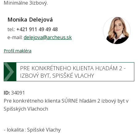
Minimálne 3izbový.
Monika Delejová
tel.:
+421 911 49 49 48
e-mail:
delejova@archeus.sk
Profil makléra
PRE KONKRÉTNEHO KLIENTA HĽADÁM 2 -
IZBOVÝ BYT, SPISŠKÉ VLACHY
ID:
34091
Pre konkrétneho klienta SÚRNE hľadám 2 izbový byt v
Spišských Vlachoch
- lokalita : Spišské Vlachy