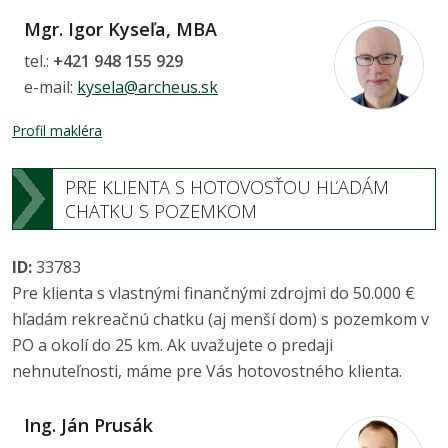
Mgr. Igor Kyseľa, MBA
tel.:
+421 948 155 929
e-mail:
kysela@archeus.sk
Profil makléra
PRE KLIENTA S HOTOVOSŤOU HĽADÁM
CHATKU S POZEMKOM
ID:
33783
Pre klienta s vlastnými finančnými zdrojmi do 50.000 €
hľadám rekreačnú chatku (aj menší dom) s pozemkom v
PO a okolí do 25 km. Ak uvažujete o predaji
nehnuteľnosti, máme pre Vás hotovostného klienta.
Ing. Ján Prusák