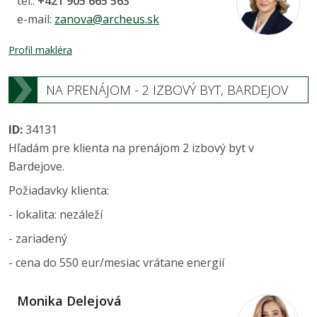
tel.:
+421 905 665 563
e-mail:
zanova@archeus.sk
Profil makléra
NA PRENÁJOM - 2 IZBOVÝ BYT, BARDEJOV
ID:
34131
Hľadám pre klienta na prenájom 2 izbový byt v
Bardejove.
Požiadavky klienta:
- lokalita: nezáleží
- zariadený
- cena do 550 eur/mesiac vrátane energií
Monika Delejová