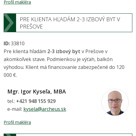
Profil makléra
PRE KLIENTA HĽADÁM 2-3 IZBOVÝ BYT V
PREŠOVE
ID:
33810
Pre klienta hľadám
2-3 izbový byt
v Prešove v
akomkoľvek stave. Podmienkou je výťah, balkón
výhodou. Klient má financovanie zabezpečené do 120
000 €.
Mgr. Igor Kyseľa, MBA
tel.:
+421 948 155 929
e-mail:
kysela@archeus.sk
Profil makléra