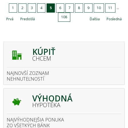
...
1
2
3
4
5
6
7
8
9
10
11
108
Prvá
Predošlá
Ďalšia
Posledná
KÚPIŤ
CHCEM
NAJNOVŠÍ ZOZNAM
NEHNUTEĽNOSTÍ
VÝHODNÁ
HYPOTÉKA
NAJVÝHODNEJŠIA PONUKA
ZO VŠETKÝCH BÁNK