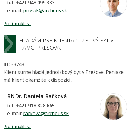
tel.:
+421 948 099 333
e-mail:
prusak@archeus.sk
Profil makléra
HĽADÁM PRE KLIENTA 1 IZBOVÝ BYT V
RÁMCI PREŠOVA.
ID:
33748
Klient súrne hľadá jednoizbový byt v Prešove. Peniaze
má klient okamžite k dispozícii.
RNDr. Daniela Račková
tel.:
+421 918 828 665
e-mail:
rackova@archeus.sk
Profil makléra