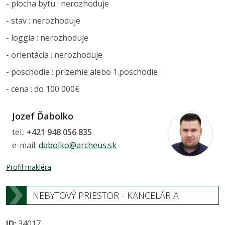
- plocha bytu : nerozhoduje
- stav : nerozhoduje
- loggia : nerozhoduje
- orientácia : nerozhoduje
- poschodie : prízemie alebo 1.poschodie
- cena : do 100 000€
Jozef Ďabolko
tel.:
+421 948 056 835
e-mail:
dabolko@archeus.sk
Profil makléra
NEBYTOVÝ PRIESTOR - KANCELÁRIA
ID:
34017