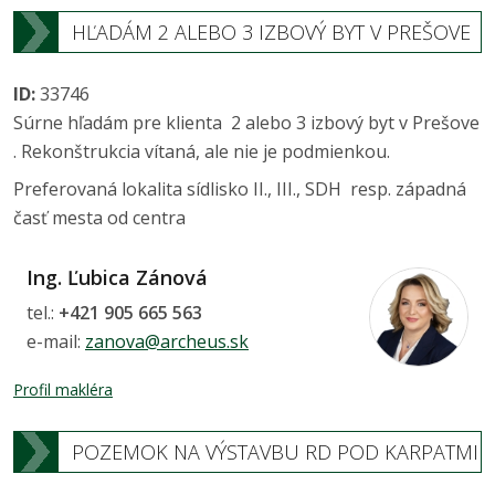
HĽADÁM 2 ALEBO 3 IZBOVÝ BYT V PREŠOVE
ID:
33746
Súrne hľadám pre klienta 2 alebo 3 izbový byt v Prešove
. Rekonštrukcia vítaná, ale nie je podmienkou.
Preferovaná lokalita sídlisko II., III., SDH resp. západná
časť mesta od centra
Ing. Ľubica Zánová
tel.:
+421 905 665 563
e-mail:
zanova@archeus.sk
Profil makléra
POZEMOK NA VÝSTAVBU RD POD KARPATMI