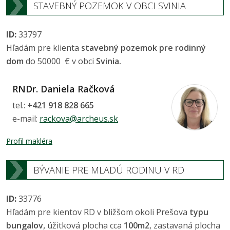
STAVEBNÝ POZEMOK V OBCI SVINIA
ID:
33797
Hľadám pre klienta
stavebný pozemok pre rodinný
dom
do 50000 € v obci
Svinia.
RNDr. Daniela Račková
tel.:
+421 918 828 665
e-mail:
rackova@archeus.sk
Profil makléra
BÝVANIE PRE MLADÚ RODINU V RD
ID:
33776
Hľadám pre kientov RD v bližšom okoli Prešova
typu
bungalov,
úžitková plocha cca
100m2
, zastavaná plocha