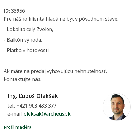
ID:
33956
Pre nášho klienta hľadáme byt v pôvodnom stave.
- Lokalita celý Zvolen,
- Balkón výhoda,
- Platba v hotovosti
Ak máte na predaj vyhovujúcu nehnuteľnosť,
kontaktujte nás.
Ing. Ľuboš Olekšák
tel.:
+421 903 433 377
e-mail:
oleksak@archeus.sk
Profil makléra