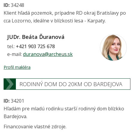
ID:
34248
Klient hľadá pozemok, prípadne RD okraj Bratislavy po
cca Lozorno, ideálne v blízkosti lesa - Karpaty.
JUDr. Beáta Ďuranová
tel.:
+421 903 725 678
e-mail:
duranova@archeus.sk
Profil makléra
RODINNÝ DOM DO 20KM OD BARDEJOVA
ID:
34201
Hľadám pre mladú rodinku starší rodinný dom blízkko
Bardejova.
Financovanie vlastné zdroje.