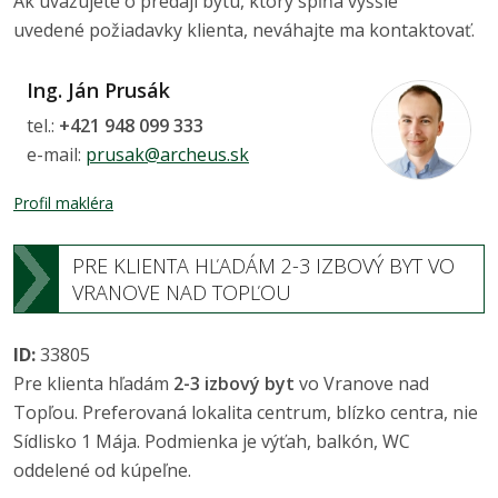
Ak uvažujete o predaji bytu, ktorý spĺňa vyššie
uvedené požiadavky klienta, neváhajte ma kontaktovať.
Ing. Ján Prusák
tel.:
+421 948 099 333
e-mail:
prusak@archeus.sk
Profil makléra
PRE KLIENTA HĽADÁM 2-3 IZBOVÝ BYT VO
VRANOVE NAD TOPĽOU
ID:
33805
Pre klienta hľadám
2-3 izbový byt
vo Vranove nad
Topľou. Preferovaná lokalita centrum, blízko centra, nie
Sídlisko 1 Mája. Podmienka je výťah, balkón, WC
oddelené od kúpeľne.