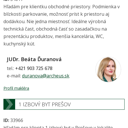
Hľadám pre klientku obchodné priestory. Podmienka v
blízkosti parkovanie, možnosť príst k priestoru aj
dodávkou. Nie jedna miestnosť. Ideálne výrobná
technická čast, obchodná časť so zasadačkou na
prezentáciu produktov, menšia kancelária, WC,
kuchynský kút.
JUDr. Beáta Ďuranová
tel.:
+421 903 725 678
e-mail:
duranova@archeus.sk
Profil makléra
1 IZBOVÝ BYT PREŠOV
ID:
33966
Hľadám pre klienta 1 izbový byt v Prešove v lokalite