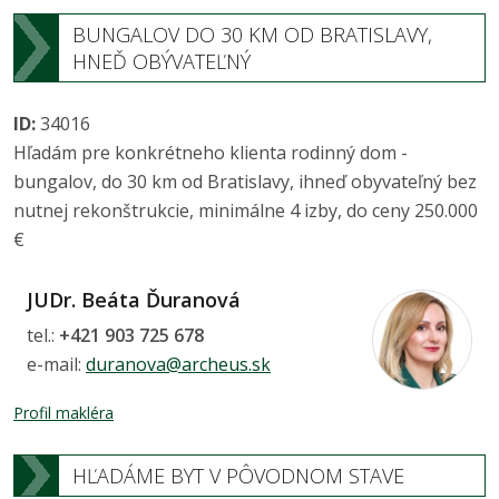
BUNGALOV DO 30 KM OD BRATISLAVY,
HNEĎ OBÝVATEĽNÝ
ID:
34016
Hľadám pre konkrétneho klienta rodinný dom -
bungalov, do 30 km od Bratislavy, ihneď obyvateľný bez
nutnej rekonštrukcie, minimálne 4 izby, do ceny 250.000
€
JUDr. Beáta Ďuranová
tel.:
+421 903 725 678
e-mail:
duranova@archeus.sk
Profil makléra
HĽADÁME BYT V PÔVODNOM STAVE