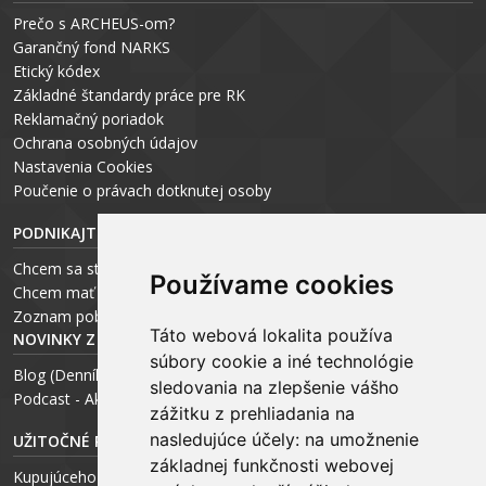
Prečo s ARCHEUS-om?
Garančný fond NARKS
Etický kódex
Základné štandardy práce pre RK
Reklamačný poriadok
Ochrana osobných údajov
Nastavenia Cookies
P
oučenie o právach dotknutej osoby
PODNIKAJTE S ARCHEUS-OM
Chcem sa stať realitným odborníkom
Používame cookies
Chcem mať vlastnú kanceláriu
Zoznam pobočiek
Táto webová lokalita používa
NOVINKY Z MÉDIÍ
súbory cookie a iné technológie
Blog (Denník N a Trend) – R. Štalmach
sledovania na zlepšenie vášho
Podcast - Ako začínal ARCHEUS - R. Štalmach / CEO
zážitku z prehliadania na
nasledujúce účely:
na umožnenie
UŽITOČNÉ RADY PRE
základnej funkčnosti webovej
Kupujúceho