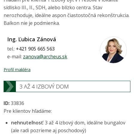
sídlisko III., II., SDH, alebo blízko centra. Stav
nerozhoduje, ideálne aspon čiastostočná rekonštrukcia.
Balkon nie je podmienka.
Ing. Ľubica Zánová
tel.:
+421 905 665 563
e-mail:
zanova@archeus.sk
Profil makléra
3 AŽ 4 IZBOVÝ DOM
ID:
33836
Pre klientov hľadáme:
nehnuteľnosť
: 3 až 4 izbový dom, ideálne bungalov
(ale radi pozrieme aj poschodový)