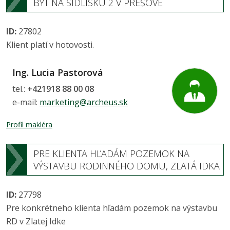
BYT NA SÍDLISKU 2 V PREŠOVE
ID:
27802
Klient platí v hotovosti.
Ing. Lucia Pastorová
tel.:
+421918 88 00 08
e-mail:
marketing@archeus.sk
Profil makléra
PRE KLIENTA HĽADÁM POZEMOK NA
VÝSTAVBU RODINNÉHO DOMU, ZLATÁ IDKA
ID:
27798
Pre konkrétneho klienta hľadám pozemok na výstavbu
RD v Zlatej Idke