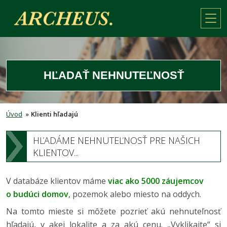
HĽADAŤ NEHNUTEĽNOSŤ
Úvod
»
Klienti hľadajú
HĽADÁME NEHNUTEĽNOSŤ PRE NAŠICH
KLIENTOV...
V databáze klientov máme
viac ako 5000 záujemcov
o budúci domov
,
pozemok alebo miesto na oddych.
Na tomto mieste si môžete pozrieť akú nehnuteľnosť
hľadajú, v akej lokalite a za akú cenu. „Vyklikajte“ si