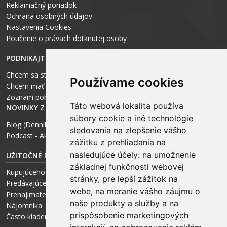
Reklamačný poriadok
Ochrana osobných údajov
Nastavenia Cookies
P
oučenie o právach dotknutej osoby
PODNIKAJTE S ARCHEUS-OM
Chcem sa stať realitným odborníkom
Používame cookies
Chcem mať vlastnú kanceláriu
Zoznam pobočiek
Táto webová lokalita používa
NOVINKY Z MÉDIÍ
súbory cookie a iné technológie
Blog (Denník N a Trend) – R. Štalmach
sledovania na zlepšenie vášho
Podcast - Ako začínal ARCHEUS - R. Štalmach / CEO
zážitku z prehliadania na
nasledujúce účely:
na umožnenie
UŽITOČNÉ RADY PRE
základnej funkčnosti webovej
Kupujúceho
stránky
,
pre lepší zážitok na
Predávajúceho
webe
,
na meranie vášho záujmu o
Prenajimateľa
naše produkty a služby a na
Nájomníka
prispôsobenie marketingových
Často kladené otázky FAQ