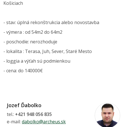
Košiciach
- stav: úplná rekonštrukcia alebo novostavba
- výmera : od 54m2 do 64m2
- poschodie: nerozhoduje
- lokalita : Terasa, Juh, Sever, Staré Mesto
- loggia a výťah sú podmienkou
- cena: do 140000€
Jozef Ďabolko
tel.:
+421 948 056 835
e-mail:
dabolko@archeus.sk