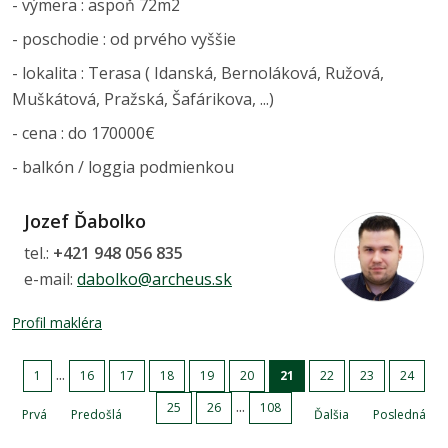
- výmera : aspoň 72m2
- poschodie : od prvého vyššie
- lokalita : Terasa ( Idanská, Bernoláková, Ružová,
Muškátová, Pražská, Šafárikova, ...)
- cena : do 170000€
- balkón / loggia podmienkou
Jozef Ďabolko
tel.:
+421 948 056 835
e-mail:
dabolko@archeus.sk
Profil makléra
...
1
16
17
18
19
20
21
22
23
24
...
25
26
108
Prvá
Predošlá
Ďalšia
Posledná