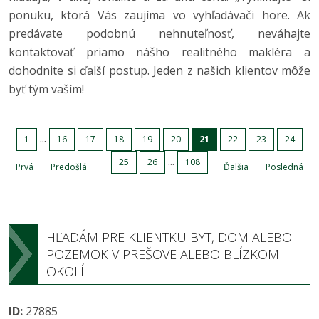
ponuku, ktorá Vás zaujíma vo vyhľadávači hore. Ak
predávate podobnú nehnuteľnosť, neváhajte
kontaktovať priamo nášho realitného makléra a
dohodnite si ďalší postup. Jeden z našich klientov môže
byť tým vaším!
...
1
16
17
18
19
20
21
22
23
24
...
25
26
108
Prvá
Predošlá
Ďalšia
Posledná
HĽADÁM PRE KLIENTKU BYT, DOM ALEBO
POZEMOK V PREŠOVE ALEBO BLÍZKOM
OKOLÍ.
ID:
27885