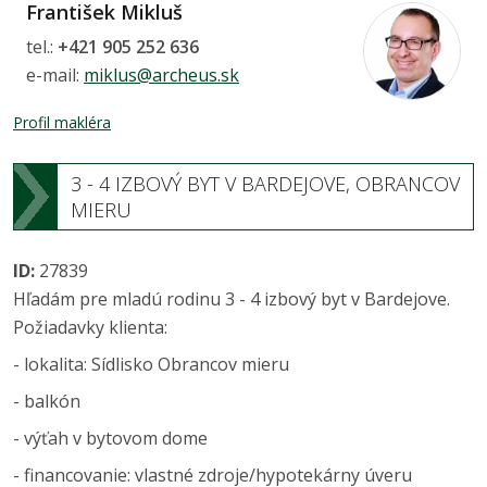
František Mikluš
tel.:
+421 905 252 636
e-mail:
miklus@archeus.sk
Profil makléra
3 - 4 IZBOVÝ BYT V BARDEJOVE, OBRANCOV
MIERU
ID:
27839
Hľadám pre mladú rodinu 3 - 4 izbový byt v Bardejove.
Požiadavky klienta:
- lokalita: Sídlisko Obrancov mieru
- balkón
- výťah v bytovom dome
- financovanie: vlastné zdroje/hypotekárny úveru