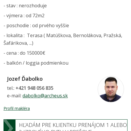
- stav : nerozhoduje
- výmera : od 72m2
- poschodie : od prvého vyššie
- lokalita : Terasa ( Matúškova, Bernolákova, Pražská,
Šafárikova, ...)
- cena : do 150000€
- balkón / loggia podmienkou
Jozef Ďabolko
tel.:
+421 948 056 835
e-mail:
dabolko@archeus.sk
Profil makléra
HĽADÁM PRE KLIENTKU PRENÁJOM 1 ALEBO