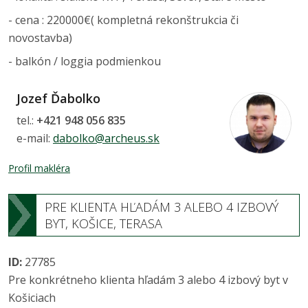
- cena : 220000€( kompletná rekonštrukcia či
novostavba)
- balkón / loggia podmienkou
Jozef Ďabolko
tel.:
+421 948 056 835
e-mail:
dabolko@archeus.sk
Profil makléra
PRE KLIENTA HĽADÁM 3 ALEBO 4 IZBOVÝ
BYT, KOŠICE, TERASA
ID:
27785
Pre konkrétneho klienta hľadám 3 alebo 4 izbový byt v
Košiciach