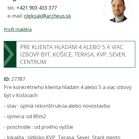
tel.:
+421 903 433 377
e-mail:
oleksak@archeus.sk
Profil makléra
PRE KLIENTA HĽADÁM 4 ALEBO 5 A VIAC
IZBOVÝ BYT, KOŠICE, TERASA, KVP, SEVER,
CENTRUM
ID:
27787
Pre konkrétneho klienta hľadám 4 alebo 5 a viac izbový
byt v Košiciach
- stav : úplná rekonštrukcia alebo novostavba
- výmera: od 80m2
- poschodie : od prvého vyššie
- lokalita : sídlisko KVP, Terasa, Sever, Staré mesto