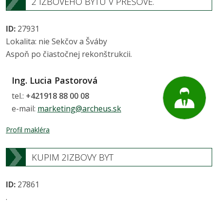
2 IZBOVÉHO BYTU V PREŠOVE.
ID:
27931
Lokalita: nie Sekčov a Šváby
Aspoň po čiastočnej rekonštrukcii.
Ing. Lucia Pastorová
tel.:
+421918 88 00 08
e-mail:
marketing@archeus.sk
Profil makléra
KUPIM 2IZBOVY BYT
ID:
27861
.