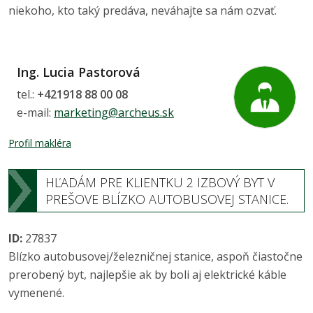
niekoho, kto taký predáva, neváhajte sa nám ozvať.
Ing. Lucia Pastorová
tel.:
+421918 88 00 08
e-mail:
marketing@archeus.sk
Profil makléra
HĽADÁM PRE KLIENTKU 2 IZBOVÝ BYT V
PREŠOVE BLÍZKO AUTOBUSOVEJ STANICE.
ID:
27837
Blízko autobusovej/železničnej stanice, aspoň čiastočne
prerobený byt, najlepšie ak by boli aj elektrické káble
vymenené.