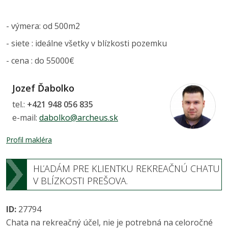
- výmera: od 500m2
- siete : ideálne všetky v blízkosti pozemku
- cena : do 55000€
Jozef Ďabolko
tel.:
+421 948 056 835
e-mail:
dabolko@archeus.sk
Profil makléra
HĽADÁM PRE KLIENTKU REKREAČNÚ CHATU
V BLÍZKOSTI PREŠOVA.
ID:
27794
Chata na rekreačný účel, nie je potrebná na celoročné