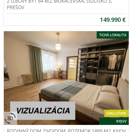
2 IZBOVÝ BYT 64 M2, MUKAČEVSKÁ, SÍDLISKO 3,
PREŠOV
149.990 €
TICHÁ LOKALITA
EXKLUZÍVNE
KYJOV
RODINNÝ DOM, DVOJDOM, POZEMOK 1889 M2, KYJOV