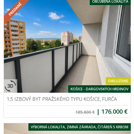
OBĽÚBENÁ LOKALITA
EXKLUZÍVNE
KOŠICE - DARGOVSKÝCH HRDINOV
1,5 IZBOVÝ BYT PRAŽSKÉHO TYPU KOŠICE, FURČA
|
176.000 €
185.600 €
VÝBORNÁ LOKALITA, ZIMNÁ ZÁHRADA, ČITÁREŇ S KRBOM