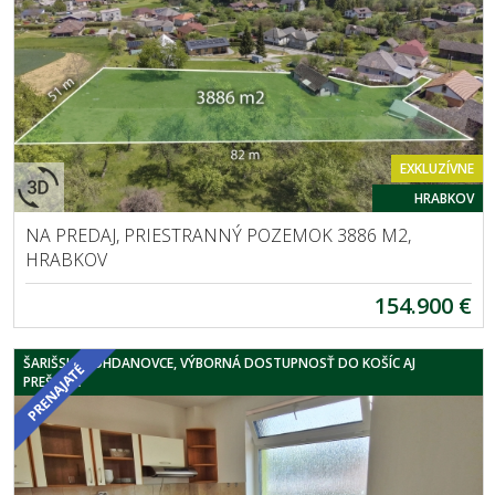
EXKLUZÍVNE
HRABKOV
NA PREDAJ, PRIESTRANNÝ POZEMOK 3886 M2,
HRABKOV
154.900 €
ŠARIŠSKÉ BOHDANOVCE, VÝBORNÁ DOSTUPNOSŤ DO KOŠÍC AJ
PREŠOVA