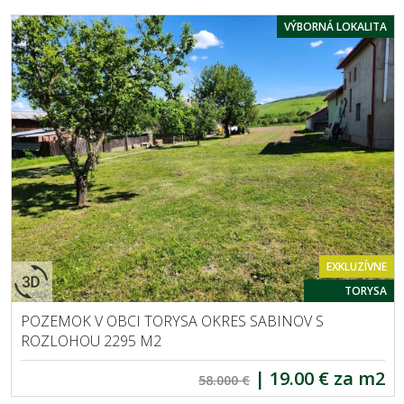
VÝBORNÁ LOKALITA
EXKLUZÍVNE
TORYSA
POZEMOK V OBCI TORYSA OKRES SABINOV S
ROZLOHOU 2295 M2
|
19.00 € za m2
58.000 €