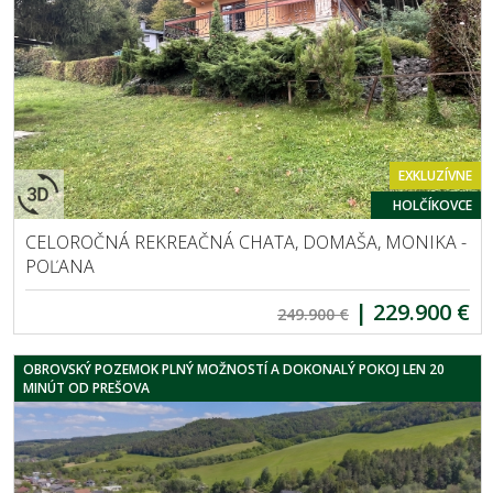
EXKLUZÍVNE
HOLČÍKOVCE
CELOROČNÁ REKREAČNÁ CHATA, DOMAŠA, MONIKA -
POĽANA
|
229.900 €
249.900 €
OBROVSKÝ POZEMOK PLNÝ MOŽNOSTÍ A DOKONALÝ POKOJ LEN 20
MINÚT OD PREŠOVA