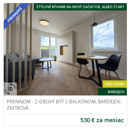
ŠTÝLOVÉ BÝVANIE NA NOVÝ ZAČIATOK, ALEBO ŠTART
EXKLUZÍVNE
BARDEJOV
PRENÁJOM - 2 IZBOVÝ BYT S BALKÓNOM, BARDEJOV,
ZAFÍROVÁ
530 € za mesiac