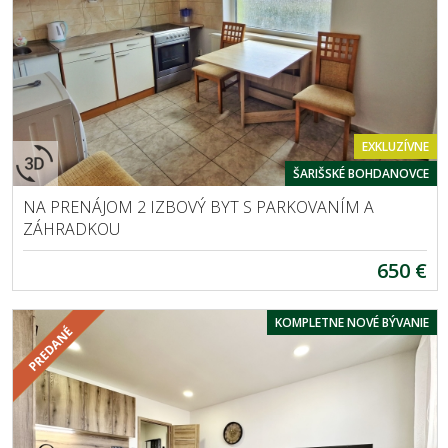
EXKLUZÍVNE
ŠARIŠSKÉ BOHDANOVCE
NA PRENÁJOM 2 IZBOVÝ BYT S PARKOVANÍM A
ZÁHRADKOU
650 €
KOMPLETNE NOVÉ BÝVANIE