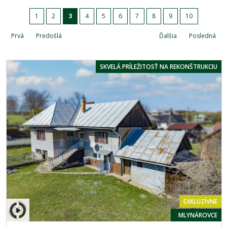
1
2
3
4
5
6
7
8
9
10
Prvá
Predošlá
Ďalšia
Posledná
SKVELÁ PRÍLEŽITOSŤ NA REKONŠTRUKCIU
EXKLUZÍVNE
MLYNÁROVCE