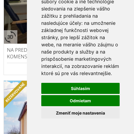
súbory cookie a iné technológie
sledovania na zlepšenie vášho
zážitku z prehliadania na
nasledujúce účely:
na umožnenie
základnej funkčnosti webovej
EXKLUZÍVNE
stránky
,
pre lepší zážitok na
BARDEJOV
webe
,
na meranie vášho záujmu o
NA PREDAJ - 2 IZBOVÝ BYT S LOGGIOU,
naše produkty a služby a na
KOMENSKÉHO, BARDEJOV
prispôsobenie marketingových
interakcií
,
na zobrazovanie reklám
123.600 €
ktoré sú pre vás relevantnejšie
.
TICHÁ LOKALITA BLÍZKO CENTRA
Súhlasím
Odmietam
Zmeniť moje nastavenia