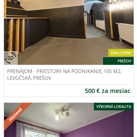
EXKLUZÍVNE
PREŠOV
PRENÁJOM - PRIESTORY NA PODNIKANIE, 165 M2,
LEVOČSKÁ, PREŠOV
500 € za mesiac
VÝBORNÁ LOKALITA