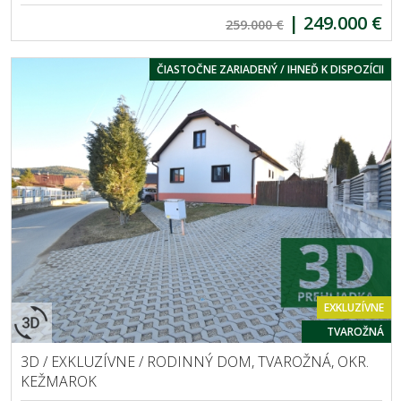
|
249.000 €
259.000 €
ČIASTOČNE ZARIADENÝ / IHNEĎ K DISPOZÍCII
EXKLUZÍVNE
TVAROŽNÁ
3D / EXKLUZÍVNE / RODINNÝ DOM, TVAROŽNÁ, OKR.
KEŽMAROK