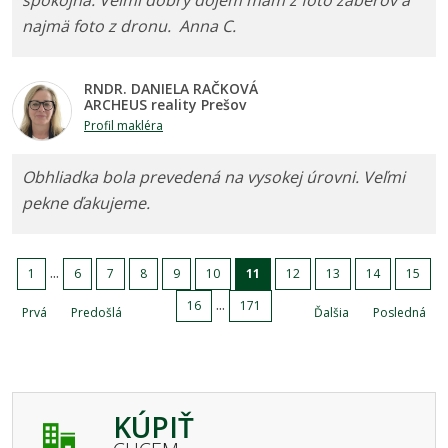
najmä foto z dronu. Anna C.
RNDR. DANIELA RAČKOVÁ
ARCHEUS reality Prešov
Profil makléra
Obhliadka bola prevedená na vysokej úrovni. Veľmi
pekne ďakujeme.
...
1
6
7
8
9
10
11
12
13
14
15
...
16
171
Prvá
Predošlá
Ďalšia
Posledná
KÚPIŤ