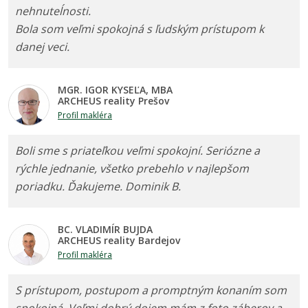
nehnuteĺnosti.
Bola som veľmi spokojná s ľudským prístupom k
danej veci.
MGR. IGOR KYSEĽA, MBA
ARCHEUS reality Prešov
Profil makléra
Boli sme s priateľkou veľmi spokojní. Seriózne a
rýchle jednanie, všetko prebehlo v najlepšom
poriadku. Ďakujeme. Dominik B.
BC. VLADIMÍR BUJDA
ARCHEUS reality Bardejov
Profil makléra
S prístupom, postupom a promptným konaním som
spokojná. Veľmi dobrý dojem mám z foto záberov a