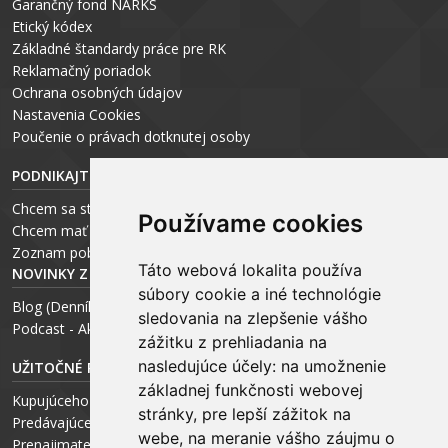
Garančný fond NARKS
Etický kódex
Základné štandardy práce pre RK
Reklamačný poriadok
Ochrana osobných údajov
Nastavenia Cookies
P
oučenie o právach dotknutej osoby
PODNIKAJTE S ARCHEUS-OM
Chcem sa stať realitným odborníkom
Používame cookies
Chcem mať vlastnú kanceláriu
Zoznam pobočiek
Táto webová lokalita používa
NOVINKY Z MÉDIÍ
súbory cookie a iné technológie
Blog (Denník N a Trend) – R. Štalmach
sledovania na zlepšenie vášho
Podcast - Ako začínal ARCHEUS - R. Štalmach / CEO
zážitku z prehliadania na
nasledujúce účely:
na umožnenie
UŽITOČNÉ RADY PRE
základnej funkčnosti webovej
Kupujúceho
stránky
,
pre lepší zážitok na
Predávajúceho
webe
,
na meranie vášho záujmu o
Prenajimateľa