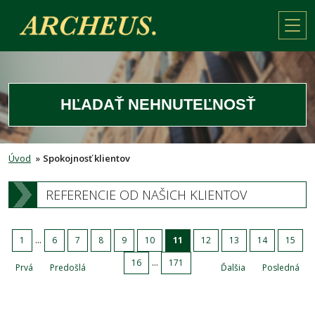
HĽADAŤ NEHNUTEĽNOSŤ
Úvod
»
Spokojnosť klientov
REFERENCIE OD NAŠICH KLIENTOV
...
1
6
7
8
9
10
11
12
13
14
15
...
16
171
Prvá
Predošlá
Ďalšia
Posledná