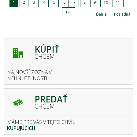
...
1
2
3
4
5
6
7
8
9
10
11
171
Ďalšia
Posledná
KÚPIŤ
CHCEM
NAJNOVŠÍ ZOZNAM
NEHNUTEĽNOSTÍ
PREDAŤ
CHCEM
MÁME PRE VÁS V TEJTO CHVÍLI
KUPUJÚCICH