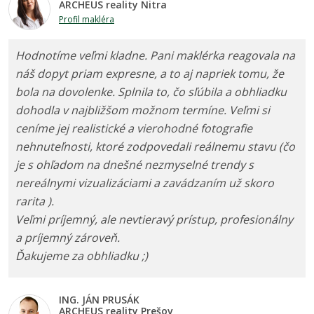
ARCHEUS reality Nitra
Profil makléra
Hodnotíme veľmi kladne. Pani maklérka reagovala na
náš dopyt priam expresne, a to aj napriek tomu, že
bola na dovolenke. Splnila to, čo sľúbila a obhliadku
dohodla v najbližšom možnom termíne. Veľmi si
ceníme jej realistické a vierohodné fotografie
nehnuteľnosti, ktoré zodpovedali reálnemu stavu (čo
je s ohľadom na dnešné nezmyselné trendy s
nereálnymi vizualizáciami a zavádzaním už skoro
rarita ).
Veľmi príjemný, ale nevtieravý prístup, profesionálny
a príjemný zároveň.
Ďakujeme za obhliadku ;)
ING. JÁN PRUSÁK
ARCHEUS reality Prešov