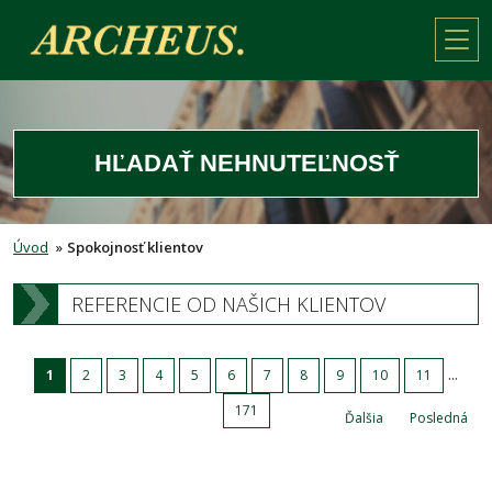
HĽADAŤ NEHNUTEĽNOSŤ
Úvod
»
Spokojnosť klientov
REFERENCIE OD NAŠICH KLIENTOV
...
1
2
3
4
5
6
7
8
9
10
11
171
Ďalšia
Posledná