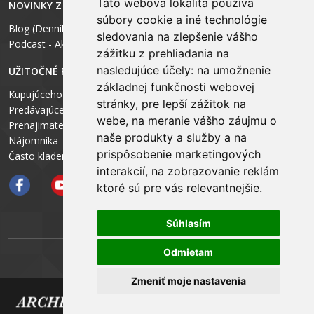
Táto webová lokalita používa
NOVINKY Z MÉDIÍ
súbory cookie a iné technológie
Blog (Denník N a Trend) – R. Štalmach
sledovania na zlepšenie vášho
Podcast - Ako začínal ARCHEUS - R. Štalmach / CEO
zážitku z prehliadania na
nasledujúce účely:
na umožnenie
UŽITOČNÉ RADY PRE
základnej funkčnosti webovej
Kupujúceho
stránky
,
pre lepší zážitok na
Predávajúceho
webe
,
na meranie vášho záujmu o
Prenajimateľa
naše produkty a služby a na
Nájomníka
prispôsobenie marketingových
Často kladené otázky FAQ
interakcií
,
na zobrazovanie reklám
ktoré sú pre vás relevantnejšie
.
Súhlasím
Odmietam
ARCHEUS NET
Zmeniť moje nastavenia
Copyright © 2025 : : ARCHEUS Partners