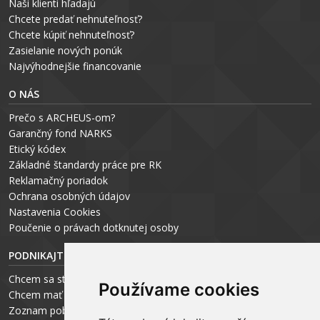
Naši klienti hľadajú
Chcete predať nehnuteľnosť?
Chcete kúpiť nehnuteľnosť?
Zasielanie nových ponúk
Najvýhodnejšie financovanie
O NÁS
Prečo s ARCHEUS-om?
Garančný fond NARKS
Etický kódex
Základné štandardy práce pre RK
Reklamačný poriadok
Ochrana osobných údajov
Nastavenia Cookies
P
oučenie o právach dotknutej osoby
PODNIKAJTE S ARCHEUS-OM
Chcem sa stať realitným odborníkom
Používame cookies
Chcem mať vlastnú kanceláriu
Zoznam pobočiek